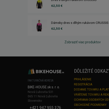
62,50 €
Dámsky dres s dlhým rukávom CRUSSIS
62,50 €
Zobraziť viac produktov
DÔLEŽITÉ ODKAZ
PRIHLÁSENIE
FAKTURAČNÁ ADRESA
REGISTRÁCIA
BIKE-HOUSE.sk s. r. o.
DODANIE TOVARU A PLA
Nová Ľubovňa 531
VRÁTENIE TOVARU A RE
065 11 Nová Ľubovňa
OCHRANA OSOBNÝCH Ú
Slovensko
OBCHODNÉ PODMIENKY
+421 947 955 376