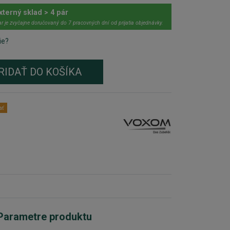
xterný sklad > 4 pár
r je zvyčajne doručovaný do 7 pracovných dní od prijatia objednávky.
ie?
RIDAŤ DO KOŠÍKA
ať
Parametre produktu