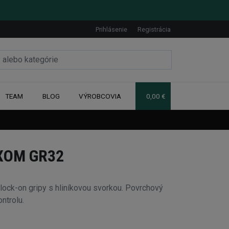
Prihlásenie
Registrácia
TEAM
BLOG
VÝROBCOVIA
0,00 €
XOM GR32
ck-on gripy s hliníkovou svorkou. Povrchový
ontrolu.