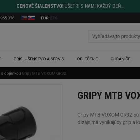
CENOVÉ ŠIALENSTVO!
UŠETRI S NAMI KAŽDÝ DEŇ...
 955 376
EUR
CZK
Y
PRÍSLUŠENSTVO A SERVIS
OBLEČENIE
CHRÁNIČE
y s objímkou
Gripy MTB VOXOM GR32
GRIPY MTB VO
Gripy MTB VOXOM GR32 sú lo
dizajn má vynikajúcy grip a k