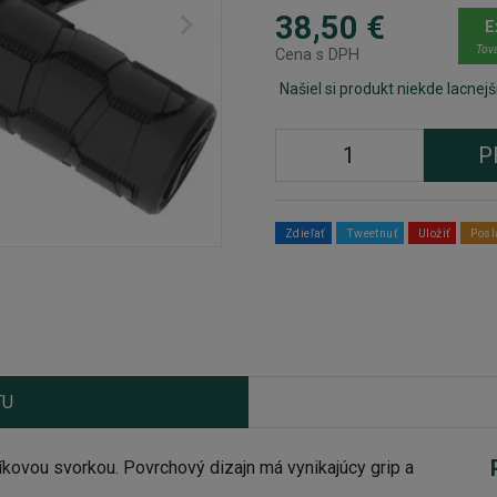
38,50 €
E
Tova
Cena s DPH
Našiel si produkt niekde lacnejš
P
Zdieľať
Tweetnuť
Uložiť
Posl
TU
kovou svorkou. Povrchový dizajn má vynikajúcy grip a