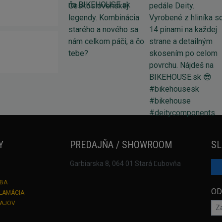
Y
PREDAJŇA / SHOWROOM
SL
Garbiarska 8, 064 01 Stará Ľubovňa
TBA
OD
KLAMÁCIA
DAJOV