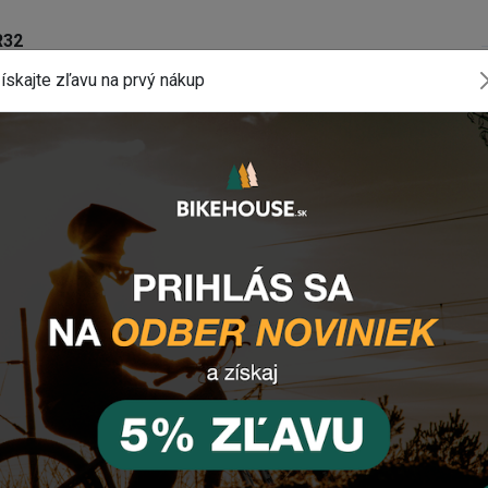
R32
ískajte zľavu na prvý nákup
ov na riadidlách
stným krúžkom
komponentu? Z
anechajte nám
email
, správu
 tlačidlo vpravo dole).