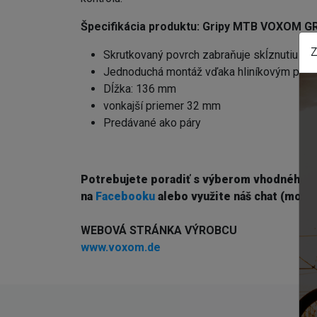
Špecifikácia produktu:
Gripy MTB VOXOM G
Z
Skrutkovaný povrch zabraňuje skĺznutiu grip
Jednoduchá montáž vďaka hliníkovým poi
Dĺžka: 136 mm
vonkajší priemer 32 mm
Predávané ako páry
Potrebujete poradiť s výberom vhodného 
na
Facebooku
alebo využite náš chat (modré
WEBOVÁ STRÁNKA VÝROBCU
www.voxom.de