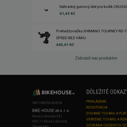
Náhradný gumový diel pre košík CRUSS
61,43 Kč
Prehadzovačka SHIMANO TOURNEY RD-T
SPEED BEZ HÁKU
465,61 Kč
Zobraziť viac produktov
DÔLEŽITÉ ODKAZ
PRIHLÁSENIE
FAKTURAČNÁ ADRESA
REGISTRÁCIA
BIKE-HOUSE.sk s. r. o.
DODANIE TOVARU A PLA
Nová Ľubovňa 531
VRÁTENIE TOVARU A RE
065 11 Nová Ľubovňa
OCHRANA OSOBNÝCH Ú
Slovensko