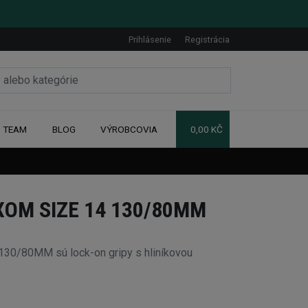
Prihlásenie
Registrácia
TEAM
BLOG
VÝROBCOVIA
0,00 KČ
XOM SIZE 14 130/80MM
30/80MM sú lock-on gripy s hliníkovou