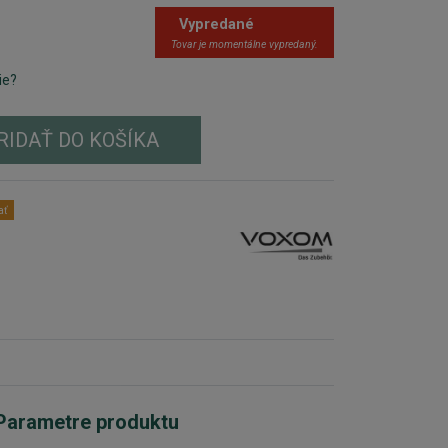
Vypredané
Tovar je momentálne vypredaný.
ie?
RIDAŤ DO KOŠÍKA
ať
Parametre produktu