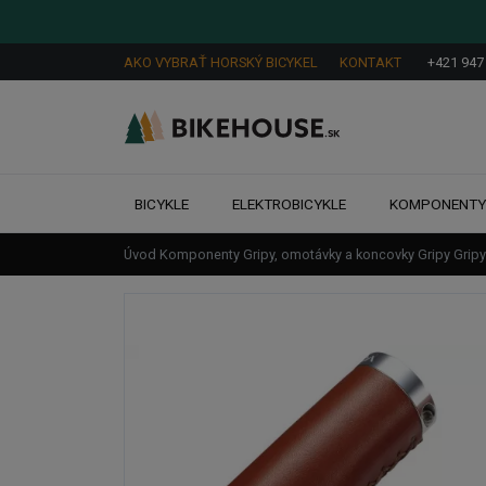
AKO VYBRAŤ HORSKÝ BICYKEL
KONTAKT
+421 947
BICYKLE
ELEKTROBICYKLE
KOMPONENT
Úvod
Komponenty
Gripy, omotávky a koncovky
Gripy
Grip