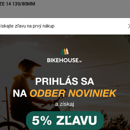
ZE 14 130/80MM
ískajte zľavu na prvý nákup
ované
 jazdu
komponentu? Zanechajte nám
email
, správu
tlačidlo vpravo dole).