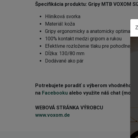
Špecifikácia produktu:
Gripy MTB VOXOM SI
Hliníková svorka
Materiál: koža
Z
Gripy ergonomicky a anatomicky optimaliz
100% kontakt medzi gripom a rukou
Efektívne rozloženie tlaku pre pohodlnejšiu
Dĺžka: 130/80 mm
Dodávané ako pár
Potrebujete poradiť s výberom vhodného 
na
Facebooku
alebo využite náš chat (modré 
WEBOVÁ STRÁNKA VÝROBCU
www.voxom.de