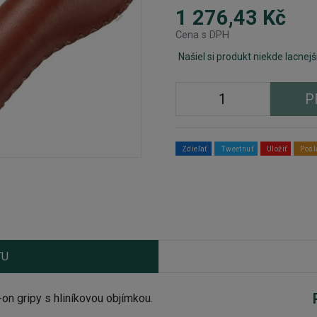
1 276,43 Kč
Cena s DPH
Našiel si produkt niekde lacnejš
P
Zdieľať
Tweetnuť
Uložiť
Posl
TU
 gripy s hliníkovou objímkou.