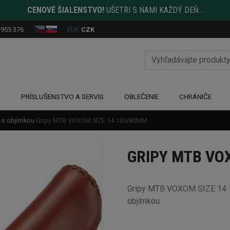
CENOVÉ ŠIALENSTVO!
UŠETRI S NAMI KAŽDÝ DEŇ...
 955 376
EUR
CZK
Y
PRÍSLUŠENSTVO A SERVIS
OBLEČENIE
CHRÁNIČE
y s objímkou
Gripy MTB VOXOM SIZE 14 130/80MM
GRIPY MTB VO
Gripy MTB VOXOM SIZE 14 1
objímkou.