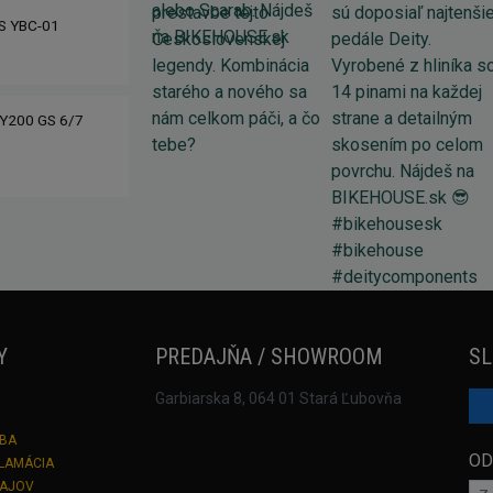
IS YBC-01
Y200 GS 6/7
Y
PREDAJŇA / SHOWROOM
SL
Garbiarska 8, 064 01 Stará Ľubovňa
TBA
OD
KLAMÁCIA
DAJOV