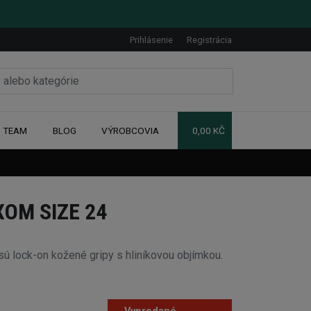
Prihlásenie
Registrácia
TEAM
BLOG
VÝROBCOVIA
0,00 KČ
XOM SIZE 24
 lock-on kožené gripy s hliníkovou objímkou.