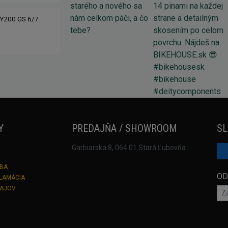
Y200 GS 6/7
Y
PREDAJŇA / SHOWROOM
SL
Garbiarska 8, 064 01 Stará Ľubovňa
TBA
OD
KLAMÁCIA
DAJOV