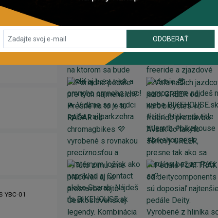
ODOBERAŤ
IS YBC-01