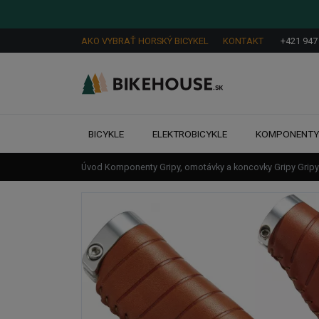
AKO VYBRAŤ HORSKÝ BICYKEL
KONTAKT
+421 947
BICYKLE
ELEKTROBICYKLE
KOMPONENT
Úvod
Komponenty
Gripy, omotávky a koncovky
Gripy
Grip