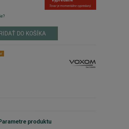
Vypredané
Tovar je momentálne vypredaný.
ie?
RIDAŤ DO KOŠÍKA
ať
Parametre produktu