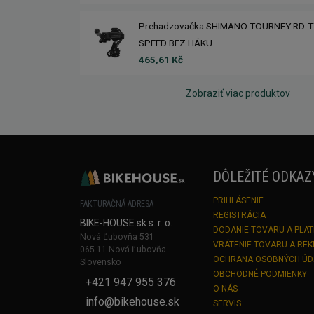
Prehadzovačka SHIMANO TOURNEY RD-T
SPEED BEZ HÁKU
465,61 Kč
Zobraziť viac produktov
DÔLEŽITÉ ODKAZ
PRIHLÁSENIE
FAKTURAČNÁ ADRESA
REGISTRÁCIA
BIKE-HOUSE.sk s. r. o.
DODANIE TOVARU A PLA
Nová Ľubovňa 531
VRÁTENIE TOVARU A RE
065 11 Nová Ľubovňa
OCHRANA OSOBNÝCH Ú
Slovensko
OBCHODNÉ PODMIENKY
+421 947 955 376
O NÁS
info@bikehouse.sk
SERVIS