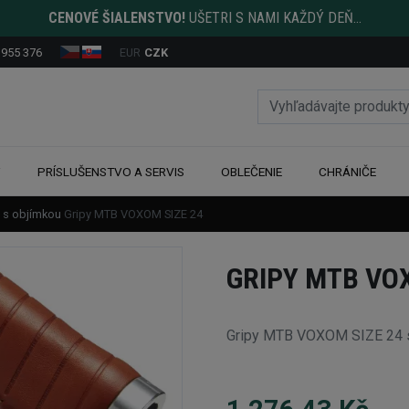
CENOVÉ ŠIALENSTVO!
UŠETRI S NAMI KAŽDÝ DEŇ...
 955 376
EUR
CZK
Y
PRÍSLUŠENSTVO A SERVIS
OBLEČENIE
CHRÁNIČE
y s objímkou
Gripy MTB VOXOM SIZE 24
GRIPY MTB VO
Gripy MTB VOXOM SIZE 24 sú