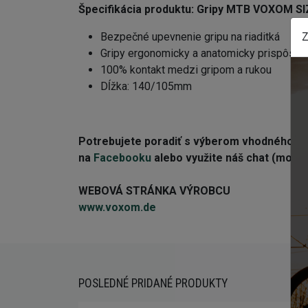
Špecifikácia produktu:
Gripy MTB VOXOM SI
Z
Bezpečné upevnenie gripu na riaditká
Gripy ergonomicky a anatomicky prispôso
100% kontakt medzi gripom a rukou
Dĺžka:
140/105
mm
Potrebujete poradiť s výberom vhodného 
na
Facebooku
alebo využite náš chat (modré 
WEBOVÁ STRÁNKA VÝROBCU
www.voxom.de
POSLEDNÉ PRIDANÉ PRODUKTY