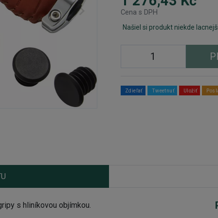
1 276,43 Kč
Cena s DPH
Našiel si produkt niekde lacnejš
P
Zdieľať
Tweetnuť
Uložiť
Posl
TU
ipy s hliníkovou objímkou.