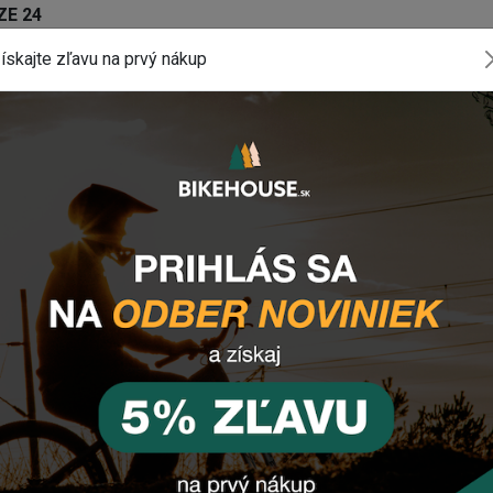
ZE 24
ískajte zľavu na prvý nákup
bené
komponentu? Zanechajte nám
email
, správu
tlačidlo vpravo dole).
INSTAGRAM
#BIKEHOUSESK