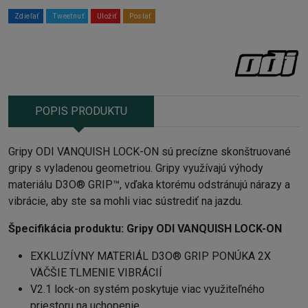
Zdieľať
Tweetnuť
Uložiť
Poslať
POPIS PRODUKTU
Gripy ODI VANQUISH LOCK-ON sú precízne skonštruované
gripy s vyladenou geometriou. Gripy využívajú výhody
materiálu D3O® GRIP™, vďaka ktorému odstránujú nárazy a
vibrácie, aby ste sa mohli viac sústrediť na jazdu.
Špecifikácia produktu:
Gripy ODI VANQUISH LOCK-ON
EXKLUZÍVNY MATERIÁL D3O® GRIP PONÚKA 2X
VÄČŠIE TLMENIE VIBRÁCIÍ
V2.1 lock-on systém poskytuje viac využiteľného
priestoru na uchopenie