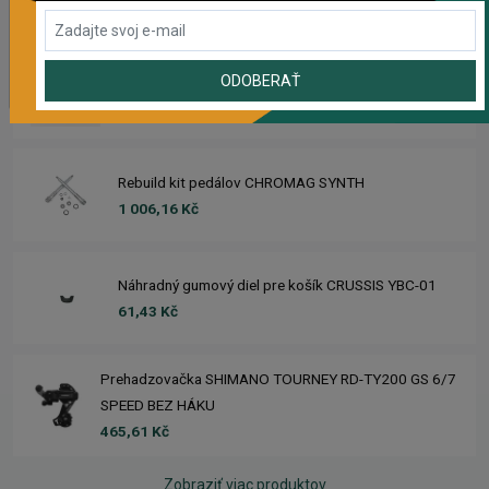
1 104,44 Kč
Sedlo CHROMAG TRAILMASTER DT V2
ODOBERAŤ
2 223,62 Kč
Rebuild kit pedálov CHROMAG SYNTH
1 006,16 Kč
Náhradný gumový diel pre košík CRUSSIS YBC-01
61,43 Kč
Prehadzovačka SHIMANO TOURNEY RD-TY200 GS 6/7
SPEED BEZ HÁKU
465,61 Kč
Zobraziť viac produktov