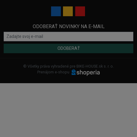
ODOBERAŤ NOVINKY NA E-MAIL
ODOBERAŤ
© Všetky práva vyhradené pre BIKE-HOUSE.sk s. r. o.
Prenájom e-shopu