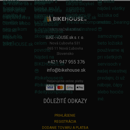
FAKTURAČNÁ ADRESA
BIKE-HOUSE.sk s. r. o.
Nová Ľubovňa 531
065 11 Nová Ľubovňa
Slovensko
+421 947 955 376
info@bikehouse.sk
Podporujeme online platby
DÔLEŽITÉ ODKAZY
PRIHLÁSENIE
REGISTRÁCIA
DODANIE TOVARU A PLATBA