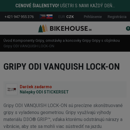
CENOVÉ ŠIALENSTVO!
UŠETRI S NAMI KAŽDÝ DEŇ...
+421 947 955 376
EUR
CZK
Prihlásenie
Registrácia
0
Úvod
Komponenty
Gripy, omotávky a koncovky
Gripy
Gripy s objímkou
Gripy ODI VANQUISH LOCK-ON
GRIPY ODI VANQUISH LOCK-ON
Darček zadarmo
Nálepky ODI STICKERSET
Gripy ODI VANQUISH LOCK-ON sú precízne skonštruované
gripy s vyladenou geometriou. Gripy využívajú výhody
materiálu D3O® GRIP™, vďaka ktorému odstránujú nárazy a
vibrácie, aby ste sa mohli viac sústrediť na jazdu.