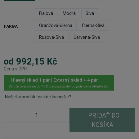
Fialová
Modrá
Sivá
Oranžová-čierna
Čierna-Sivá
FARBA
Ružová-Sivá
Červená-Sivá
od 992,15 Kč
Cena s DPH
Hlavný sklad 1 pár | Externý sklad > 4 pár
Doručenie zvyčajne do 1 - 2 pracovných dní od potvrdenia objednávky.
Našiel si produkt niekde lacnejšie?
PRIDAŤ DO
KOŠÍKA