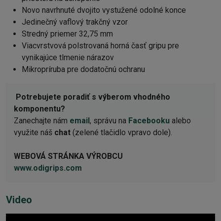
Novo navrhnuté dvojito vystužené odolné konce
Jedinečný vaflový trakčný vzor
Stredný priemer 32,75 mm
Viacvrstvová polstrovaná horná časť gripu pre
vynikajúce tlmenie nárazov
Mikropríruba pre dodatočnú ochranu
Potrebujete poradiť s výberom vhodného
komponentu?
Zanechajte nám
email
, správu na
Facebooku
alebo
využite náš
chat
(zelené tlačidlo vpravo dole).
WEBOVÁ STRÁNKA VÝROBCU
www.odigrips.com
Video