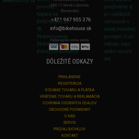
065 11 Nová Ľubovňa
Slovensko
+421 947 955 376
info@bikehouse.sk
Podporujeme online platby
DÔLEŽITÉ ODKAZY
PRIHLÁSENIE
REGISTRÁCIA
DODANIE TOVARU A PLATBA
VRÁTENIE TOVARU A REKLAMÁCIA
OCHRANA OSOBNÝCH ÚDAJOV
OBCHODNÉ PODMIENKY
O NÁS
SERVIS
PREDAJ BICYKLOV
KONTAKT