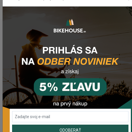
www.fullspeedahead.com
POSLEDNÉ PRIDANÉ PRODUKTY
Rebuild kit pedálov CHROMAG SYNTH
981,59 Kč
Náhradný gumový diel pre košík CRUSSIS YBC-01
72,48 Kč
Prehadzovačka SHIMANO TOURNEY RD-TY200 GS 6/7
SPEED BEZ HÁKU
465,61 Kč
ODOBERAŤ