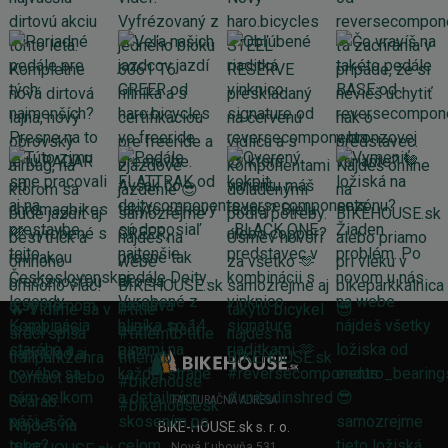
FAKTURAČNÁ ADRESA
BIKE-HOUSE.sk s. r. o.
Nová Ľubovňa 531