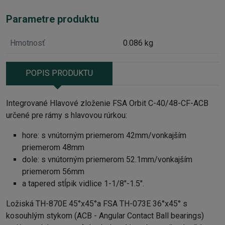
Parametre produktu
Hmotnosť
0.086 kg
POPIS PRODUKTU
Integrované
Hlavové zloženie FSA Orbit C-40/48-CF-ACB
určené pre rámy s hlavovou rúrkou:
hore: s vnútorným priemerom 42mm/vonkajším
priemerom 48mm
dole: s vnútorným priemerom 52.1mm/vonkajším
priemerom 56mm
a tapered stĺpik vidlice 1-1/8"-1.5".
Ložiská TH-870E 45°x45°a FSA TH-073E 36°x45° s
kosouhlým stykom (ACB - Angular Contact Ball bearings)