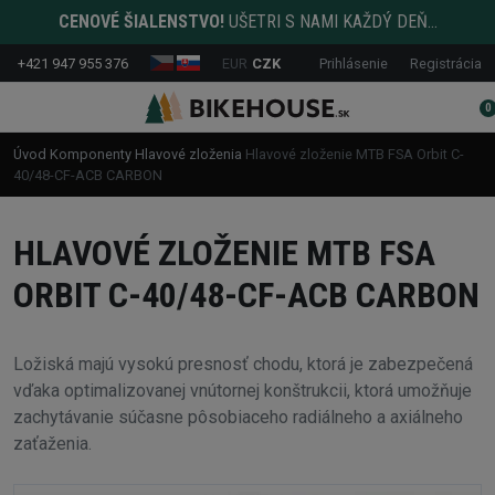
CENOVÉ ŠIALENSTVO!
UŠETRI S NAMI KAŽDÝ DEŇ...
+421 947 955 376
EUR
CZK
Prihlásenie
Registrácia
0
Úvod
Komponenty
Hlavové zloženia
Hlavové zloženie MTB FSA Orbit C-
40/48-CF-ACB CARBON
HLAVOVÉ ZLOŽENIE MTB FSA
ORBIT C-40/48-CF-ACB CARBON
Ložiská majú vysokú presnosť chodu, ktorá je zabezpečená
vďaka optimalizovanej vnútornej konštrukcii, ktorá umožňuje
zachytávanie súčasne pôsobiaceho radiálneho a axiálneho
zaťaženia.