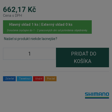
662,17 Kč
Cena s DPH
Hlavný sklad 1 ks | Externý sklad 0 ks
Doručenie zvyčajne do 1 - 2 pracovných dní od potvrdenia objednávky.
Našiel si produkt niekde lacnejšie?
PRIDAŤ DO
KOŠÍKA
Zdieľať
Tweetnuť
Uložiť
Poslať