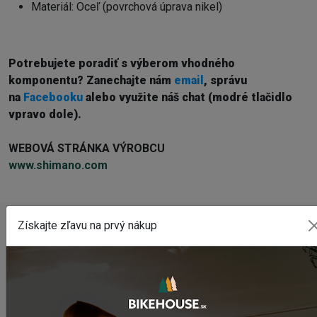
Materiál: Oceľ (povrchová úprava nikel)
Potrebujete poradiť s výberom vhodného
komponentu? Z
anechajte nám
email
, správu
na
Facebooku
alebo využite náš chat (modré tlačidlo
vpravo dole).
WEBOVÁ STRÁNKA VÝROBCU
www.shimano.com
Získajte zľavu na prvý nákup
POSLEDNÉ PRIDANÉ PRODUKTY
Sedlo CHROMAG LIMBER
2 420,18 Kč