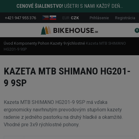
CENOVÉ ŠIALENSTVO!
UŠETRI S NAMI KAŽDÝ DEŇ...
+421 947 955 376
EUR
CZK
Prihlásenie
Registrácia
0
Úvod
Komponenty
Pohon
Kazety
9 rýchlostné
Kazeta MTB SHIMANO
HG201-9 9SP
KAZETA MTB SHIMANO HG201-
9 9SP
Kazeta MTB SHIMANO HG201-9 9SP má vďaka
ergonomicky navrhnutým prevodovým stupňom kazety
radenie z jedného pastorku na druhý hladké a okamžité.
Vhodné pre 3x9 rýchlostné pohony.