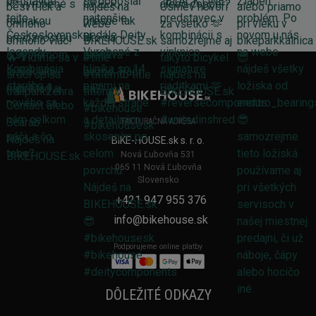
FAKTURAČNÁ ADRESA
BIKE-HOUSE.sk s. r. o.
Nová Ľubovňa 531
065 11 Nová Ľubovňa
Slovensko
+421 947 955 376
info@bikehouse.sk
Podporujeme online platby
DÔLEŽITÉ ODKAZY