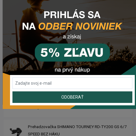
Zimušné Rukavice CHROMAG SIGNAL
1 104,44 Kč
Sedlo CHROMAG TRAILMASTER DT V2
2 223,62 Kč
Rebuild kit pedálov CHROMAG SYNTH
1 006,16 Kč
ODOBERAŤ
Náhradný gumový diel pre košík CRUSSIS YBC-01
61,43 Kč
Prehadzovačka SHIMANO TOURNEY RD-TY200 GS 6/7
SPEED BEZ HÁKU