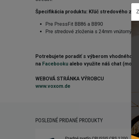
Z
Špecifikácia produktu:
Kľúč stredového zl
Pre PressFit BB86 a BB90
Pre stredové zloženia s 24mm vnútorným 
Potrebujete poradiť s výberom vhodného 
na
Facebooku
alebo využite náš chat (modré 
WEBOVÁ STRÁNKA VÝROBCU
www.voxom.de
POSLEDNÉ PRIDANÉ PRODUKTY
Predné svetlo CRUSSIS CRS 1200