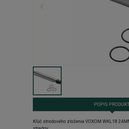
POPIS PRODUK
Kľúč stredového zloženia VOXOM WKL18 24MM 
stredov.