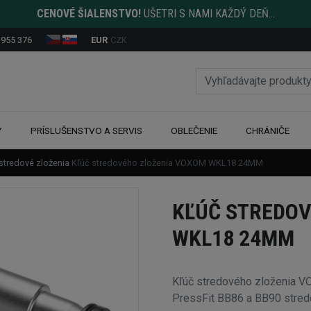
CENOVÉ ŠIALENSTVO!
UŠETRI S NAMI KAŽDÝ DEŇ...
 955 376
EUR
CZK
Y
PRÍSLUŠENSTVO A SERVIS
OBLEČENIE
CHRÁNIČE
stredové zloženia
Kľúč stredového zloženia VOXOM WKL18 24MM
KĽÚČ STREDOV
WKL18 24MM
Kľúč stredového zloženia 
PressFit BB86 a BB90 stred