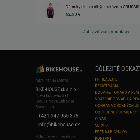
Dámsky dres s dlhým rukávom CRUSSIS
62,50 €
Zobraziť viac produktov
DÔLEŽITÉ ODKAZ
PRIHLÁSENIE
FAKTURAČNÁ ADRESA
REGISTRÁCIA
BIKE-HOUSE.sk s. r. o.
DODANIE TOVARU A PLA
Nová Ľubovňa 531
VRÁTENIE TOVARU A RE
065 11 Nová Ľubovňa
OCHRANA OSOBNÝCH Ú
Slovensko
OBCHODNÉ PODMIENKY
+421 947 955 376
O NÁS
info@bikehouse.sk
SERVIS
PREDAJ BICYKLOV
Podporujeme online platby
KONTAKT