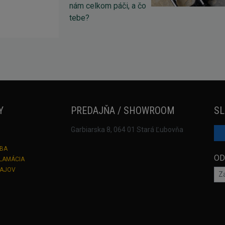
Y
PREDAJŇA / SHOWROOM
SL
Garbiarska 8, 064 01 Stará Ľubovňa
TBA
OD
KLAMÁCIA
DAJOV