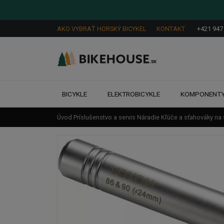
AKO VYBRAŤ HORSKÝ BICYKEL
KONTAKT
+421 947
BICYKLE
ELEKTROBICYKLE
KOMPONENT
Úvod
Príslušenstvo a servis
Náradie
Kľúče a sťahováky na 