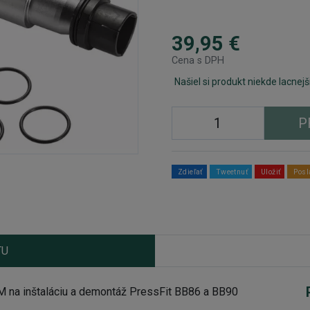
39,95 €
Cena s DPH
Našiel si produkt niekde lacnejš
P
Zdieľať
Tweetnuť
Uložiť
Posl
TU
na inštaláciu a demontáž PressFit BB86 a BB90