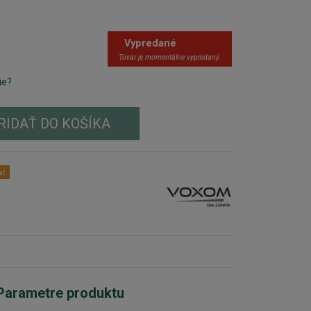
Vypredané
Tovar je momentálne vypredaný.
ie?
RIDAŤ DO KOŠÍKA
ať
Parametre produktu