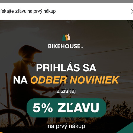
ískajte zľavu na prvý nákup
oženia VOXOM WKL18 24MM
otvorom
komponentu? Zanechajte nám
email
, správu
tlačidlo vpravo dole).
INSTAGRAM
#BIKEHOUSESK