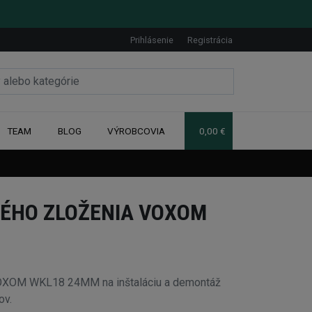
Prihlásenie
Registrácia
TEAM
BLOG
VÝROBCOVIA
0,00 €
ÉHO ZLOŽENIA VOXOM
VOXOM WKL18 24MM na inštaláciu a demontáž
ov.