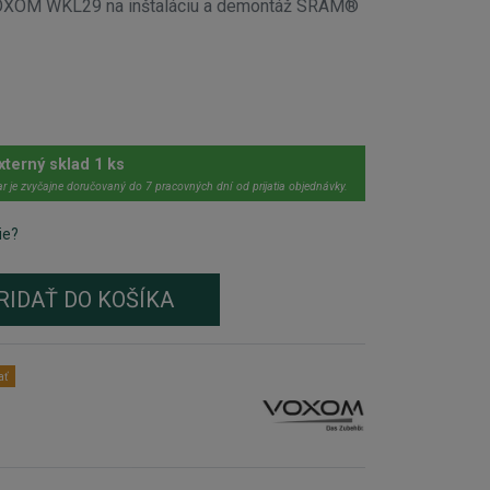
VOXOM WKL29 na inštaláciu a demontáž SRAM®
xterný sklad 1 ks
r je zvyčajne doručovaný do 7 pracovných dní od prijatia objednávky.
ie?
RIDAŤ DO KOŠÍKA
ať