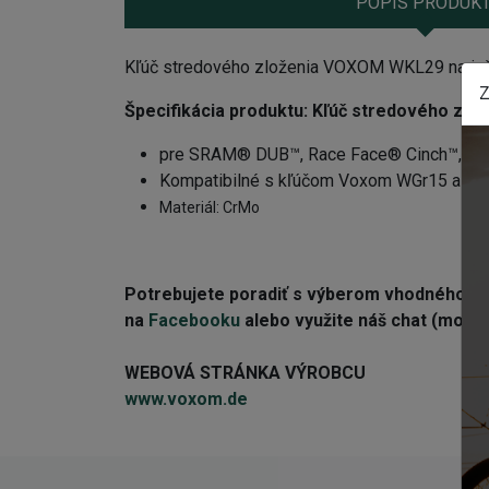
POPIS PRODUK
Kľúč stredového zloženia VOXOM WKL29 na in
Z
Špecifikácia produktu:
Kľúč stredového zl
pre SRAM® DUB™, Race Face® Cinch™, Ro
Kompatibilné s kľúčom Voxom WGr15 a 1/2
Materiál: CrMo
Potrebujete poradiť s výberom vhodného 
na
Facebooku
alebo využite náš chat (modré 
WEBOVÁ STRÁNKA VÝROBCU
www.voxom.de