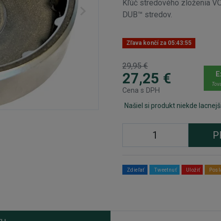
Kľúč stredového zloženia 
DUB™ stredov.
Zľava končí za
05:43:54
29,95 €
E
27,25 €
Tova
Cena s DPH
Našiel si produkt niekde lacnejš
P
Zdieľať
Tweetnuť
Uložiť
Posl