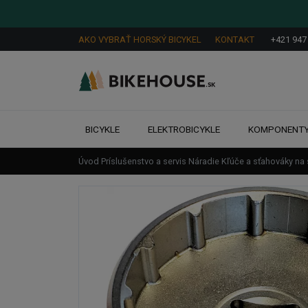
AKO VYBRAŤ HORSKÝ BICYKEL
KONTAKT
+421 947
BICYKLE
ELEKTROBICYKLE
KOMPONENT
Úvod
Príslušenstvo a servis
Náradie
Kľúče a sťahováky na 