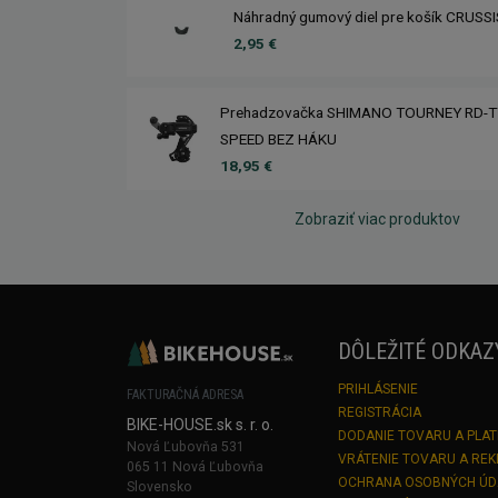
Náhradný gumový diel pre košík CRUSS
2,95 €
Prehadzovačka SHIMANO TOURNEY RD-T
SPEED BEZ HÁKU
18,95 €
Zobraziť viac produktov
DÔLEŽITÉ ODKAZ
PRIHLÁSENIE
FAKTURAČNÁ ADRESA
REGISTRÁCIA
BIKE-HOUSE.sk s. r. o.
DODANIE TOVARU A PLA
Nová Ľubovňa 531
VRÁTENIE TOVARU A RE
065 11 Nová Ľubovňa
OCHRANA OSOBNÝCH Ú
Slovensko