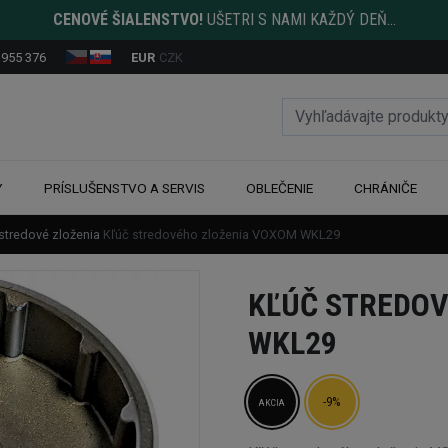
CENOVÉ ŠIALENSTVO!
UŠETRI S NAMI KAŽDÝ DEŇ...
 955 376
EUR
CZK
Y
PRÍSLUŠENSTVO A SERVIS
OBLEČENIE
CHRÁNIČE
stredové zloženia
Kľúč stredového zloženia VOXOM WKL29
KĽÚČ STREDOV
WKL29
-9%
AKCIA