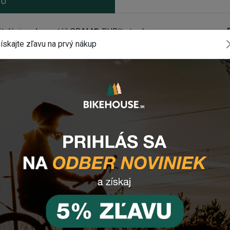
TU
štaláciu a demontáž SRAM® DUB™ stredov.
ískajte zľavu na prvý nákup
oženia VOXOM WKL29
tor® BSA30, Zipp® Vuma™, Hawk Racing™ BB3086™
" nástrčným kľúčom
komponentu? Zanechajte nám
email
, správu
tlačidlo vpravo dole).