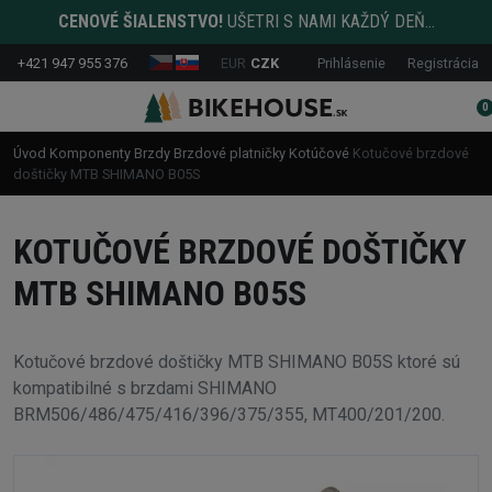
CENOVÉ ŠIALENSTVO!
UŠETRI S NAMI KAŽDÝ DEŇ...
+421 947 955 376
EUR
CZK
Prihlásenie
Registrácia
0
Úvod
Komponenty
Brzdy
Brzdové platničky
Kotúčové
Kotučové brzdové
doštičky MTB SHIMANO B05S
KOTUČOVÉ BRZDOVÉ DOŠTIČKY
MTB SHIMANO B05S
Kotučové brzdové doštičky MTB SHIMANO B05S ktoré sú
kompatibilné s brzdami SHIMANO
BRM506/486/475/416/396/375/355, MT400/201/200.