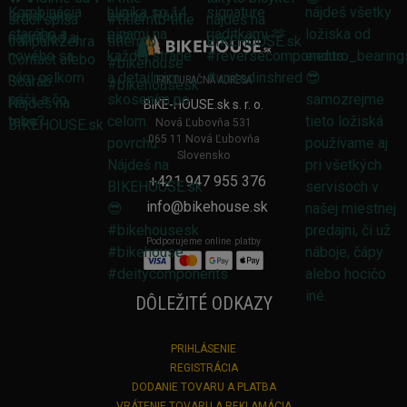
FAKTURAČNÁ ADRESA
BIKE-HOUSE.sk s. r. o.
Nová Ľubovňa 531
065 11 Nová Ľubovňa
Slovensko
+421 947 955 376
info@bikehouse.sk
Podporujeme online platby
DÔLEŽITÉ ODKAZY
PRIHLÁSENIE
REGISTRÁCIA
DODANIE TOVARU A PLATBA
VRÁTENIE TOVARU A REKLAMÁCIA