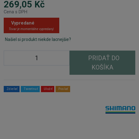
269,05 Kč
Cena s DPH
Vypredané
Tovar je momentálne vypredaný.
Našiel si produkt niekde lacnejšie?
PRIDAŤ DO
KOŠÍKA
Zdieľať
Tweetnuť
Uložiť
Poslať