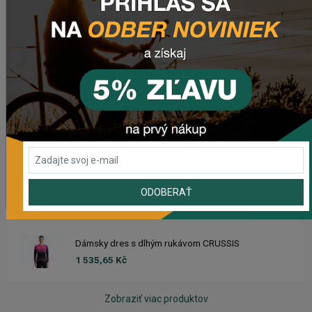
Dres CRUSSIS
1 633,93 Kč
Dámsky dres CRUSSIS
1 633,93 Kč
Dres s dlhým rukávom CRUSSIS
ODOBERAŤ
1 535,65 Kč
Dámsky dres s dlhým rukávom CRUSSIS
1 535,65 Kč
Zobraziť viac produktov