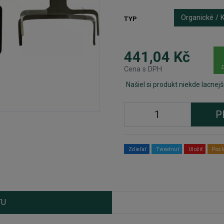
Organické / K
TYP
441,04 Kč
D
Cena s DPH
Našiel si produkt niekde lacnejš
P
Zdieľať
Tweetnuť
Uložiť
Posl
TU