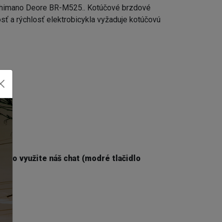
Shimano Deore BR-M525.. Kotúčové brzdové
sť a rýchlosť elektrobicykla vyžaduje kotúčovú
lebo využite náš chat (modré tlačidlo