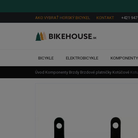
AKO VYBRAŤ HORSKÝ BICYKEL
KONTAKT
+421 947
BICYKLE
ELEKTROBICYKLE
KOMPONENT
Úvod
Komponenty
Brzdy
Brzdové platničky
Kotúčové
Kot