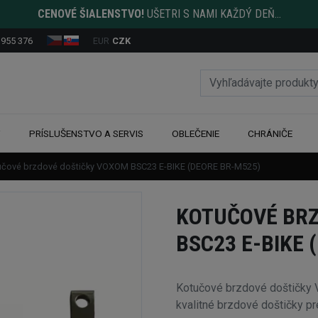
CENOVÉ ŠIALENSTVO!
UŠETRI S NAMI KAŽDÝ DEŇ...
 955 376
EUR
CZK
Y
PRÍSLUŠENSTVO A SERVIS
OBLEČENIE
CHRÁNIČE
učové brzdové doštičky VOXOM BSC23 E-BIKE (DEORE BR-M525)
KOTUČOVÉ BR
BSC23 E-BIKE 
Kotučové brzdové doštičk
kvalitné brzdové doštičky 