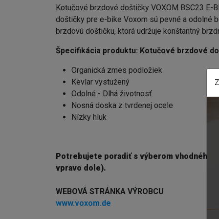
Kotučové brzdové doštičky VOXOM BSC23 E-BIK
doštičky pre e-bike Voxom sú pevné a odolné bez
brzdovú doštičku, ktorá udržuje konštantný brzd
Špecifikácia produktu:
Kotučové brzdové d
Organická zmes podložiek
Kevlar vystužený
Z
Odolné - Dlhá životnosť
Nosná doska z tvrdenej ocele
Nízky hluk
Potrebujete poradiť s výberom vhodného 
vpravo dole).
WEBOVÁ STRÁNKA VÝROBCU
www.voxom.de