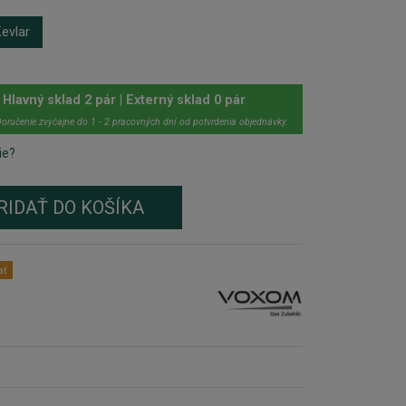
evlar
Hlavný sklad 2 pár | Externý sklad 0 pár
oručenie zvyčajne do 1 - 2 pracovných dní od potvrdenia objednávky.
ie?
RIDAŤ DO KOŠÍKA
ať