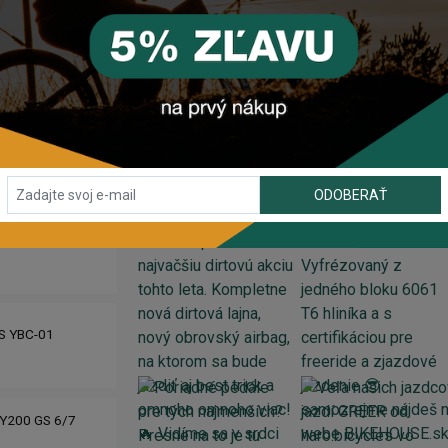
INSTAGRAM
#BIKEHOUSESK
ODOBERAŤ
IS YBC-01
Y200 GS 6/7