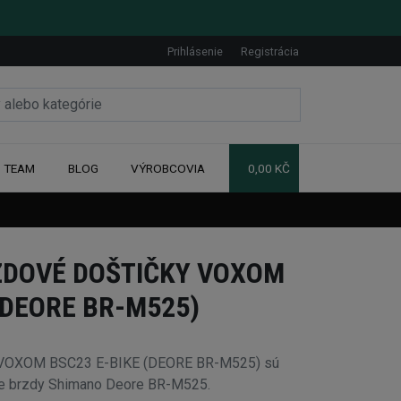
Prihlásenie
Registrácia
TEAM
BLOG
VÝROBCOVIA
0,00 KČ
ZDOVÉ DOŠTIČKY VOXOM
(DEORE BR-M525)
y VOXOM BSC23 E-BIKE (DEORE BR-M525) sú
pre brzdy Shimano Deore BR-M525.