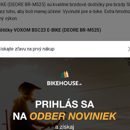
E (DEORE BR-M525) sú kvalitné brzdové doštičky pre brzdy 
 toho, aby boli menej účinné. Vyvinuté pre e-bike. Extra hmotno
ný výkon.
oštičky VOXOM BSC23 E-BIKE
(DEORE BR-M525)
ískajte zľavu na prvý nákup
komponentu? Z
anechajte nám
email
, správu na
Facebooku
a