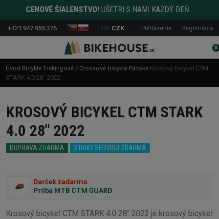
CENOVÉ ŠIALENSTVO!
UŠETRI S NAMI KAŽDÝ DEŇ...
+421 947 955 376
EUR
CZK
Prihlásenie
Registrácia
0
Úvod
Bicykle
Trekingové / Crossové bicykle
Pánske
Krosový bicykel CTM
STARK 4.0 28" 2022
KROSOVÝ BICYKEL CTM STARK
4.0 28" 2022
DOPRAVA ZDARMA
2 ROKY SERVISU ZDARMA
Darček zadarmo
Prilba MTB CTM GUARD
Krosový bicykel CTM STARK 4.0 28" 2022 je krosový bicykel