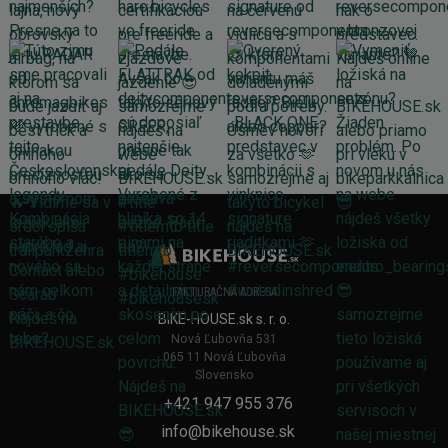
FAKTURAČNÁ ADRESA
BIKE-HOUSE.sk s. r. o.
Nová Ľubovňa 531
065 11 Nová Ľubovňa
Slovensko
+421 947 955 376
info@bikehouse.sk