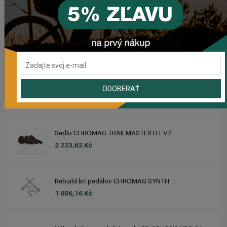
POSLEDNÉ PRIDANÉ PRODUKTY
Sedlo CHROMAG LIMBER
2 420,18 Kč
Zimušné Rukavice CHROMAG SIGNAL
ODOBERAŤ
1 104,44 Kč
Sedlo CHROMAG TRAILMASTER DT V2
2 223,62 Kč
Rebuild kit pedálov CHROMAG SYNTH
1 006,16 Kč