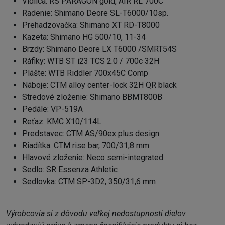
Vidlica: RS PARAGON gold, AIR RL 700C
Radenie: Shimano Deore SL-T6000/10sp.
Prehadzovačka: Shimano XT RD-T8000
Kazeta: Shimano HG 500/10, 11-34
Brzdy: Shimano Deore LX T6000 /SMRT54S
Ráfiky: WTB ST i23 TCS 2.0 / 700c 32H
Plášte: WTB Riddler 700x45C Comp
Náboje: CTM alloy center-lock 32H QR black
Stredové zloženie: Shimano BBMT800B
Pedále: VP-519A
Reťaz: KMC X10/114L
Predstavec: CTM AS/90ex plus design
Riadítka: CTM rise bar, 700/31,8 mm
Hlavové zloženie: Neco semi-integrated
Sedlo: SR Essenza Athletic
Sedlovka: CTM SP-3D2, 350/31,6 mm
Výrobcovia si z dôvodu veľkej nedostupnosti dielov