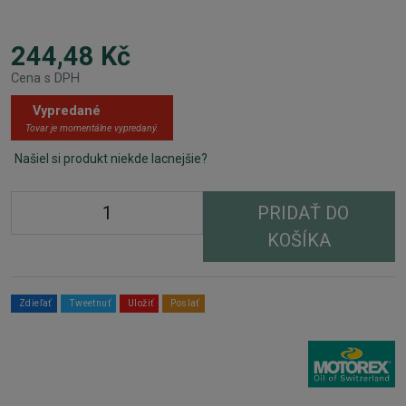
244,48 Kč
Cena s DPH
Vypredané
Tovar je momentálne vypredaný.
Našiel si produkt niekde lacnejšie?
PRIDAŤ DO
KOŠÍKA
Zdieľať
Tweetnuť
Uložiť
Poslať