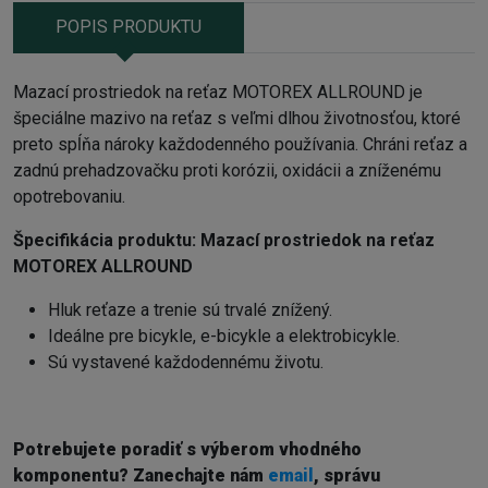
POPIS PRODUKTU
Mazací prostriedok na reťaz MOTOREX ALLROUND je
špeciálne mazivo na reťaz s veľmi dlhou životnosťou, ktoré
preto spĺňa nároky každodenného používania. Chráni reťaz a
zadnú prehadzovačku proti korózii, oxidácii a zníženému
opotrebovaniu.
Špecifikácia produktu:
Mazací prostriedok na reťaz
MOTOREX
ALLROUND
Hluk reťaze a trenie sú trvalé znížený.
Ideálne pre bicykle, e-bicykle a elektrobicykle.
Sú vystavené každodennému životu.
Potrebujete poradiť s výberom vhodného
komponentu? Z
anechajte nám
email
, správu