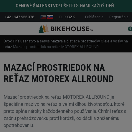
CENOVÉ ŠIALENSTVO!
UŠETRI S NAMI KAŽDÝ DEŇ...
+421 947 955 376
EUR
CZK
Prihlásenie
Registrácia
0
Úvod
Príslušenstvo a servis
Mazivá a čistiace prostriedky
Oleje a vosky na
reťaz
Mazací prostriedok na reťaz MOTOREX ALLROUND
MAZACÍ PROSTRIEDOK NA
REŤAZ MOTOREX ALLROUND
Mazací prostriedok na reťaz MOTOREX ALLROUND je
špeciálne mazivo na reťaz s veľmi dlhou životnosťou, ktoré
preto spĺňa nároky každodenného používania. Chráni reťaz a
zadnú prehadzovačku proti korózii, oxidácii a zníženému
opotrebovaniu.