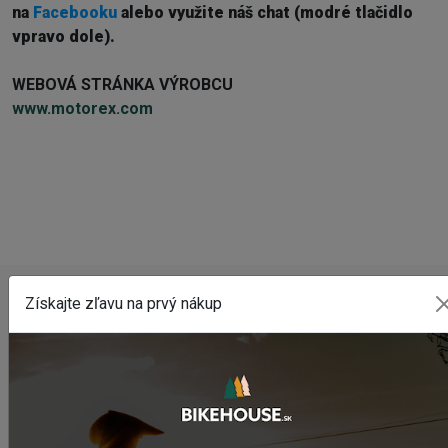
na
Facebooku
alebo využite náš chat (modré tlačidlo
vpravo dole).
WEBOVÁ STRÁNKA VÝROBCU
w
ww.motorex.com
Získajte zľavu na prvý nákup
POSLEDNÉ PRIDANÉ PRODUKTY
Predné svetlo CRUSSIS CRS 1200
1 841,55 Kč