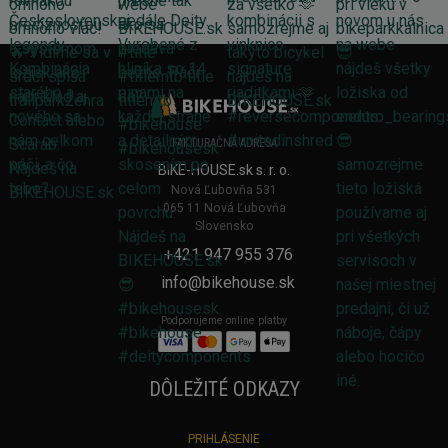
FAKTURAČNÁ ADRESA
BIKE-HOUSE.sk s. r. o.
Nová Ľubovňa 531
065 11 Nová Ľubovňa
Slovensko
+421 947 955 376
info@bikehouse.sk
Podporujeme online platby
DÔLEŽITÉ ODKAZY
PRIHLÁSENIE