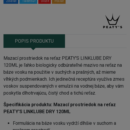
Zdieľať
Tweetnuť
Uložiť
Poslať
POPIS PRODUKTU
Mazací prostriedok na reťaz PEATY'S LINKLUBE DRY
120ML je ľahko biologicky odbúrateľné mazivo na reťaz na
báze vosku na použitie v suchých a prašných, až mierne
vlhkých podmienkach. Ich jedinečná receptúra využíva zmes
voskov suspendovaných v emulzii na vodnej báze, aby vám
poskytla dlhotrvajúcu, čistý chod a tichú reťaz.
Špecifikácia produktu:
Mazací prostriedok na reťaz
PEATY'S LINKLUBE DRY 120ML
Formulácia na báze vosku vydrží dlhšie v suchom a