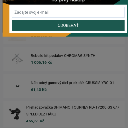
Zimušné Rukavice CHROMAG SIGNAL
1 104,44 Kč
ODOBERAŤ
Sedlo CHROMAG TRAILMASTER DT V2
2 223,62 Kč
Rebuild kit pedálov CHROMAG SYNTH
1 006,16 Kč
Náhradný gumový diel pre košík CRUSSIS YBC-01
61,43 Kč
Prehadzovačka SHIMANO TOURNEY RD-TY200 GS 6/7
SPEED BEZ HÁKU
465,61 Kč