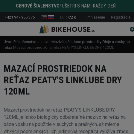
CENOVÉ ŠIALENSTVO!
UŠETRI S NAMI KAŽDÝ DEŇ...
+421 947 955 376
EUR
CZK
Prihlásenie
Registrácia
0
Úvod
Príslušenstvo a servis
Mazivá a čistiace prostriedky
Oleje a vosky na
reťaz
Mazací prostriedok na reťaz PEATY'S LINKLUBE DRY 120ML
MAZACÍ PROSTRIEDOK NA
REŤAZ PEATY'S LINKLUBE DRY
120ML
Mazací prostriedok na reťaz PEATY'S LINKLUBE DRY
120ML je ľahko biologicky odbúrateľné mazivo na reťaz na
báze vosku na použitie v suchých a prašných, až mierne
vlhkých podmienkach. Ich jedinečná receptúra využíva zmes