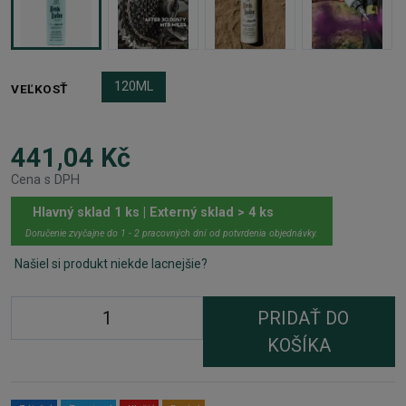
120ML
VEĽKOSŤ
441,04 Kč
Cena s DPH
Hlavný sklad 1 ks | Externý sklad > 4 ks
Doručenie zvyčajne do 1 - 2 pracovných dní od potvrdenia objednávky.
Našiel si produkt niekde lacnejšie?
PRIDAŤ DO
KOŠÍKA