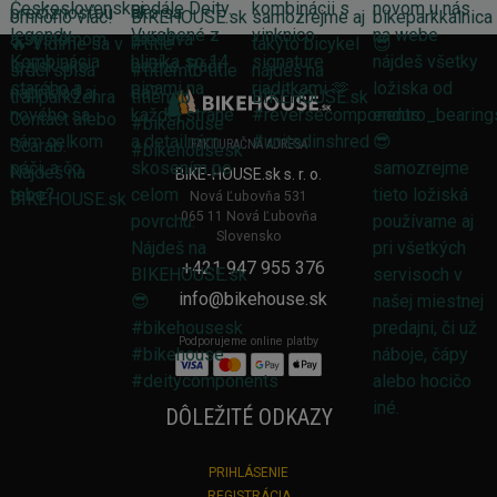
FAKTURAČNÁ ADRESA
BIKE-HOUSE.sk s. r. o.
Nová Ľubovňa 531
065 11 Nová Ľubovňa
Slovensko
+421 947 955 376
info@bikehouse.sk
Podporujeme online platby
DÔLEŽITÉ ODKAZY
PRIHLÁSENIE
REGISTRÁCIA