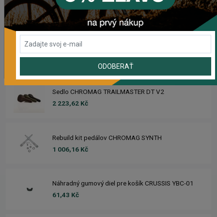
Sedlo CHROMAG LIMBER
2 420,18 Kč
Zimušné Rukavice CHROMAG SIGNAL
1 104,44 Kč
ODOBERAŤ
Sedlo CHROMAG TRAILMASTER DT V2
2 223,62 Kč
Rebuild kit pedálov CHROMAG SYNTH
1 006,16 Kč
Náhradný gumový diel pre košík CRUSSIS YBC-01
61,43 Kč