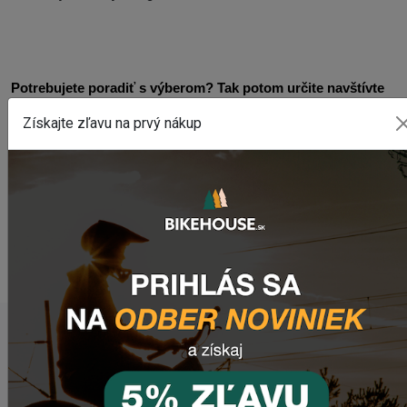
Potrebujete poradiť s výberom? Tak potom určite navštívte
našu sekciu
Ako vybrať bicykel
.
Získajte zľavu na prvý nákup
Nenašli ste tam odpoveď na Vašu otázku? Zanechajte
nám
email
, správu na
Facebooku
alebo využite náš chat
(modré tlačidlo vpravo dole).
WEBOVÁ STRÁNKA VÝROBCU
www.levit.com
POSLEDNÉ PRIDANÉ PRODUKTY