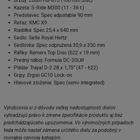
Brzdy: Zoom HB-875 (180 mm disc)
Kazeta: S-Ride M300 (11 - 36 t.)
Predstavec: Spec adjustable 90 mm
Reťaz: KMC X9
Riaditká: Spec 25,4 x 640 mm
Sedlo: Selle Royal Hertz
Sedlovka: Spec odpružená 30,9 x 350 mm
Ráfiky: Remerx Top Disc (622 x 19 mm)
Predný náboj: Formula DC-20LW
Plášte: Trayal D-2 28 x 1,75" (47 - 622)
Gripy: Ergon GC10 Lock-on
Hlavové zloženie: Spec (semi-integrated)
Výrobcovia si z dôvodu veľkej nedostupnosti dielov
vyhradzujú právo k zmene špecifikácie produktu aj bez
predchádzajúceho upozornenia. Vo výnimočných prípadoch
teda môže nastať zámena určitého dielu za podobný v
rovnakej cenovej kategórii.