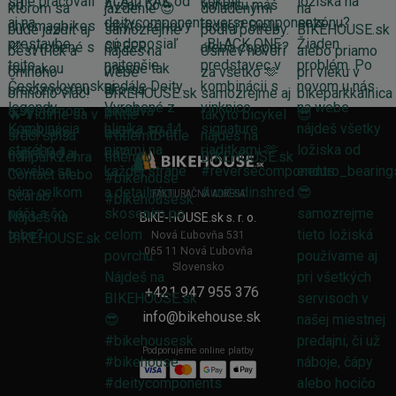
FAKTURAČNÁ ADRESA
BIKE-HOUSE.sk s. r. o.
Nová Ľubovňa 531
065 11 Nová Ľubovňa
Slovensko
+421 947 955 376
info@bikehouse.sk
Podporujeme online platby