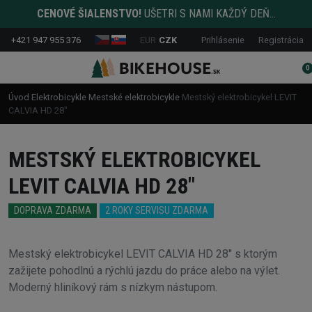
CENOVÉ ŠIALENSTVO!
UŠETRI S NAMI KAŽDÝ DEŇ...
+421 947 955 376
EUR
CZK
Prihlásenie
Registrácia
0
Úvod
Elektrobicykle
Mestské elektrobicykle
Mestský elektrobicykel LEVIT
CALVIA HD 28"
MESTSKÝ ELEKTROBICYKEL
LEVIT CALVIA HD 28"
DOPRAVA ZDARMA
2 ROKY SERVISU ZDARMA
Mestský elektrobicykel LEVIT CALVIA HD 28" s ktorým
zažijete pohodlnú a rýchlú jazdu do práce alebo na výlet.
Moderný hliníkový rám s nízkym nástupom.