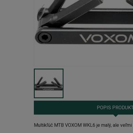
POPIS PRODUK
Multikľúč MTB VOXOM WKL6 je malý, ale veľmi š