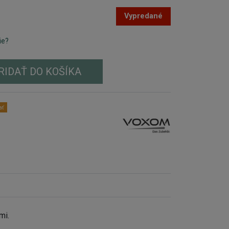
Vypredané
ie?
RIDAŤ DO KOŠÍKA
ať
mi.