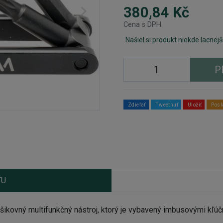
380,84 Kč
Cena s DPH
Našiel si produkt niekde lacnejš
P
Zdieľať
Tweetnuť
Uložiť
Posl
TU
ikovný multifunkčný nástroj, ktorý je vybavený imbusovými kľúč