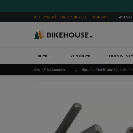
AKO VYBRAŤ HORSKÝ BICYKEL
KONTAKT
+421 947
BICYKLE
ELEKTROBICYKLE
KOMPONENT
Úvod
Príslušenstvo a servis
Náradie
Multikľúče
Multikľúč