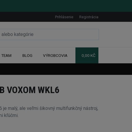
Prihlásenie
Registrácia
TEAM
BLOG
VÝROBCOVIA
0,00 KČ
TB VOXOM WKL6
 malý, ale veľmi šikovný multifunkčný nástroj,
i kľúčmi.