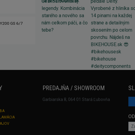
Y200 GS 6/7
Y
PREDAJŇA / SHOWROOM
SL
Garbiarska 8, 064 01 Stará Ľubovňa
TBA
OD
KLAMÁCIA
DAJOV