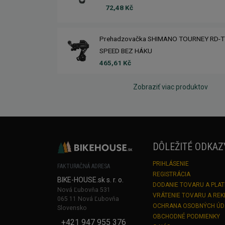
72,48 Kč
Prehadzovačka SHIMANO TOURNEY RD-T
SPEED BEZ HÁKU
465,61 Kč
Zobraziť viac produktov
DÔLEŽITÉ ODKAZ
PRIHLÁSENIE
FAKTURAČNÁ ADRESA
REGISTRÁCIA
BIKE-HOUSE.sk s. r. o.
DODANIE TOVARU A PLA
Nová Ľubovňa 531
VRÁTENIE TOVARU A RE
065 11 Nová Ľubovňa
OCHRANA OSOBNÝCH Ú
Slovensko
OBCHODNÉ PODMIENKY
+421 947 955 376