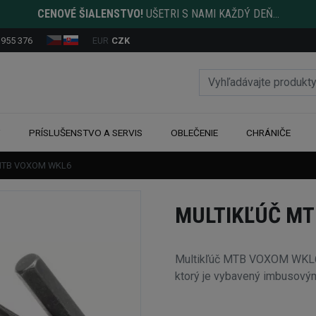
CENOVÉ ŠIALENSTVO!
UŠETRI S NAMI KAŽDÝ DEŇ...
 955 376
EUR
CZK
Y
PRÍSLUŠENSTVO A SERVIS
OBLEČENIE
CHRÁNIČE
 MTB VOXOM WKL6
MULTIKĽÚČ M
Multikľúč MTB VOXOM WKL6 je
ktorý je vybavený imbusovým