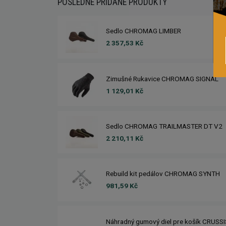
POSLEDNÉ PRIDANÉ PRODUKTY
Sedlo CHROMAG LIMBER
2 357,53 Kč
Zimušné Rukavice CHROMAG SIGNAL
1 129,01 Kč
Sedlo CHROMAG TRAILMASTER DT V2
2 210,11 Kč
Rebuild kit pedálov CHROMAG SYNTH
981,59 Kč
Náhradný gumový diel pre košík CRUSS