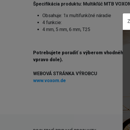
Špecifikácia produktu:
Multikľúč MTB VOXO
Obsahuje: 1x multifunkčné náradie
Z
4 funkcie:
4 mm, 5 mm, 6 mm, T25
Potrebujete poradiť s výberom vhodného 
vpravo dole).
WEBOVÁ STRÁNKA VÝROBCU
www.voxom.de