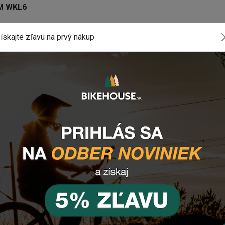
M WKL6
ískajte zľavu na prvý nákup
komponentu? Z
anechajte nám
email
, správu na
Facebooku
a