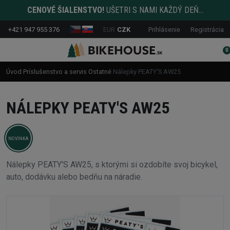
CENOVÉ ŠIALENSTVO!
UŠETRI S NAMI KAŽDÝ DEŇ...
+421 947 955 376
EUR
CZK
Prihlásenie
Registrácia
0
Úvod
Príslušenstvo a servis
Ostatné
Nálepky PEATY'S AW25
NÁLEPKY PEATY'S AW25
NOVINKA
Nálepky PEATY'S AW25, s ktorými si ozdobíte svoj bicykel,
auto, dodávku alebo bedňu na náradie.