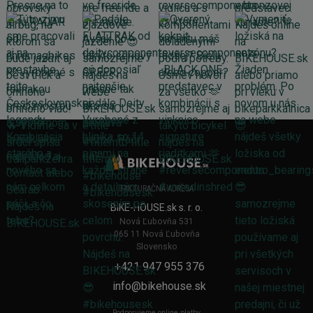
FAKTURAČNÁ ADRESA
BIKE-HOUSE.sk s. r. o.
Nová Ľubovňa 531
065 11 Nová Ľubovňa
Slovensko
+421 947 955 376
info@bikehouse.sk
Podporujeme online platby