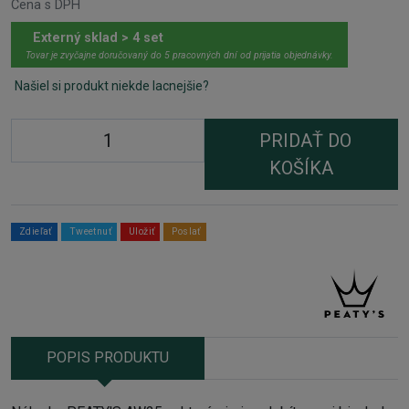
Cena s DPH
Externý sklad > 4 set
Tovar je zvyčajne doručovaný do 5 pracovných dní od prijatia objednávky.
Našiel si produkt niekde lacnejšie?
PRIDAŤ DO
KOŠÍKA
Zdieľať
Tweetnuť
Uložiť
Poslať
POPIS PRODUKTU