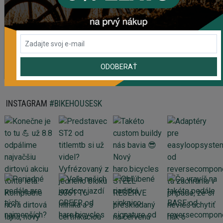
61,43 Kč
Prehadzovačka SHIMANO TOURNEY RD-TY200 GS 6/7
SPEED BEZ HÁKU
465,61 Kč
ODOBERAŤ
Zobraziť viac produktov
INSTAGRAM
#BIKEHOUSESK