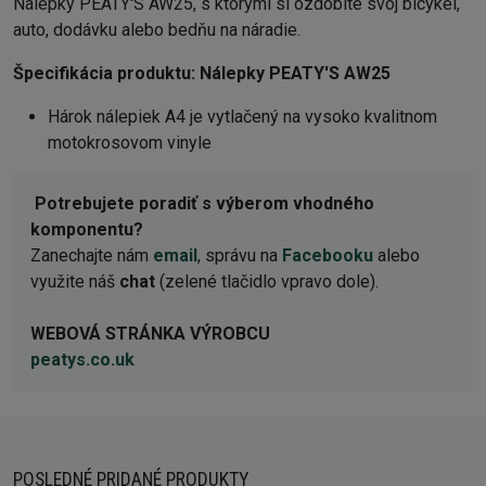
Nálepky PEATY'S AW25, s ktorými si ozdobíte svoj bicykel,
auto, dodávku alebo bedňu na náradie.
Špecifikácia produktu:
Nálepky PEATY'S AW25
Hárok nálepiek A4 je vytlačený na vysoko kvalitnom
motokrosovom vinyle
Potrebujete poradiť s výberom vhodného
komponentu?
Zanechajte nám
email
, správu na
Facebooku
alebo
využite náš
chat
(zelené tlačidlo vpravo dole).
WEBOVÁ STRÁNKA VÝROBCU
peatys.co.uk
POSLEDNÉ PRIDANÉ PRODUKTY