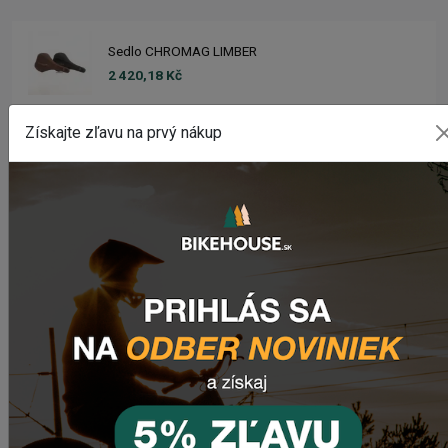
Sedlo CHROMAG LIMBER
2 420,18 Kč
Získajte zľavu na prvý nákup
Zimušné Rukavice CHROMAG SIGNAL
1 104,44 Kč
Sedlo CHROMAG TRAILMASTER DT V2
2 223,62 Kč
Rebuild kit pedálov CHROMAG SYNTH
1 006,16 Kč
Náhradný gumový diel pre košík CRUSSIS YBC-01