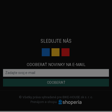
SLEDUJTE NÁS
ODOBERAŤ NOVINKY NA E-MAIL
ODOBERAŤ
© Všetky práva vyhradené pre BIKE-HOUSE.sk s. r. o.
Prenájom e-shopu