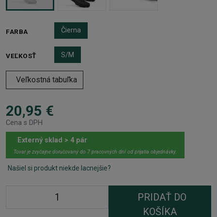
Čierna
FARBA
S/M
VEĽKOSŤ
Veľkostná tabuľka
20,95 €
Cena s DPH
Externý sklad > 4 pár
Tovar je zvyčajne doručovaný do 7 pracovných dní od prijatia objednávky.
Našiel si produkt niekde lacnejšie?
PRIDAŤ DO
KOŠÍKA