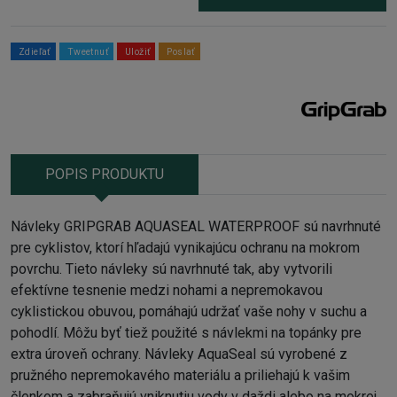
Zdieľať
Tweetnuť
Uložiť
Poslať
POPIS PRODUKTU
Návleky GRIPGRAB AQUASEAL WATERPROOF sú navrhnuté
pre cyklistov, ktorí hľadajú vynikajúcu ochranu na mokrom
povrchu. Tieto návleky sú navrhnuté tak, aby vytvorili
efektívne tesnenie medzi nohami a nepremokavou
cyklistickou obuvou, pomáhajú udržať vaše nohy v suchu a
pohodlí. Môžu byť tiež použité s návlekmi na topánky pre
extra úroveň ochrany. Návleky AquaSeal sú vyrobené z
pružného nepremokavého materiálu a priliehajú k vašim
členkom a zabraňujú vniknutiu vody v daždi alebo na mokrej