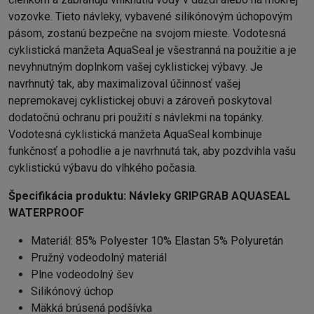
vozovke. Tieto návleky, vybavené silikónovým úchopovým
pásom, zostanú bezpečne na svojom mieste. Vodotesná
cyklistická manžeta AquaSeal je všestranná na použitie a je
nevyhnutným doplnkom vašej cyklistickej výbavy. Je
navrhnutý tak, aby maximalizoval účinnosť vašej
nepremokavej cyklistickej obuvi a zároveň poskytoval
dodatočnú ochranu pri použití s ​​návlekmi na topánky.
Vodotesná cyklistická manžeta AquaSeal kombinuje
funkčnosť a pohodlie a je navrhnutá tak, aby pozdvihla vašu
cyklistickú výbavu do vlhkého počasia.
Špecifikácia produktu:
Návleky GRIPGRAB AQUASEAL
WATERPROOF
Materiál: 85% Polyester 10% Elastan 5% Polyuretán
Pružný vodeodolný materiál
Plne vodeodolný šev
Silikónový úchop
Mäkká brúsená podšívka