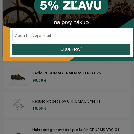
Sedlo CHROMAG LIMBER
98,50 €
Zimušné Rukavice CHROMAG SIGNAL
ODOBERAŤ
44,95 €
Sedlo CHROMAG TRAILMASTER DT V2
90,50 €
Rebuild kit pedálov CHROMAG SYNTH
40,95 €
Náhradný gumový diel pre košík CRUSSIS YBC-01