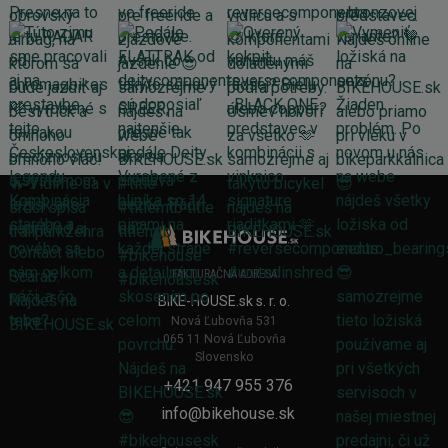
FAKTURAČNÁ ADRESA
BIKE-HOUSE.sk s. r. o.
Nová Ľubovňa 531
065 11 Nová Ľubovňa
Slovensko
+421 947 955 376
info@bikehouse.sk