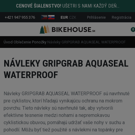
CENOVÉ ŠIALENSTVO!
UŠETRI S NAMI KAŽDÝ DEŇ...
+421 947 955 376
EUR
CZK
Prihlásenie
Registrácia
0
Úvod
Oblečenie
Ponožky
Návleky GRIPGRAB AQUASEAL WATERPROOF
NÁVLEKY GRIPGRAB AQUASEAL
WATERPROOF
Návleky GRIPGRAB AQUASEAL WATERPROOF sú navrhnuté
pre cyklistov, ktorí hľadajú vynikajúcu ochranu na mokrom
povrchu. Tieto návleky sú navrhnuté tak, aby vytvorili
efektívne tesnenie medzi nohami a nepremokavou
cyklistickou obuvou, pomáhajú udržať vaše nohy v suchu a
pohodlí. Môžu byť tiež použité s návlekmi na topánky pre