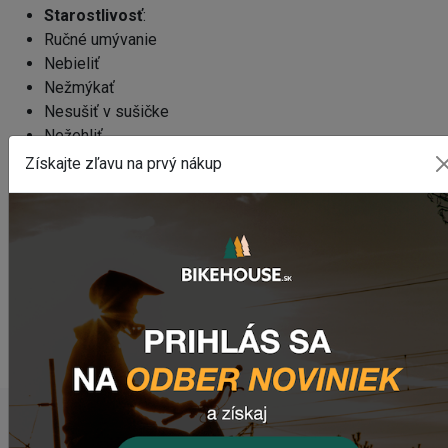
Starostlivosť
:
Ručné umývanie
Nebieliť
Nežmýkať
Nesušiť v sušičke
Nežehliť
Získajte zľavu na prvý nákup
Potrebujete poradiť s výberom vhodného
oblečenia?
Zanechajte nám
email
, správu na
Facebooku
alebo
využite náš
chat
(zelené tlačidlo vpravo dole).
WEBOVÁ STRÁNKA VÝROBCU
www.gripgrab.com
POSLEDNÉ PRIDANÉ PRODUKTY