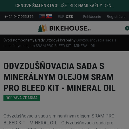
CENOVÉ ŠIALENSTVO!
UŠETRI S NAMI KAŽDÝ DEŇ...
+421 947 955 376
EUR
CZK
Prihlásenie
Registrácia
0
Úvod
Komponenty
Brzdy
Brzdové kvapaliny
Odvzdušňovacia sada s
minerálnym olejom SRAM PRO BLEED KIT - MINERAL OIL
ODVZDUŠŇOVACIA SADA S
MINERÁLNYM OLEJOM SRAM
PRO BLEED KIT - MINERAL OIL
DOPRAVA ZDARMA
Odvzdušňovacia sada s minerálnym olejom SRAM PRO
BLEED KIT - MINERAL OIL - Odvzdušňovacia sada pre