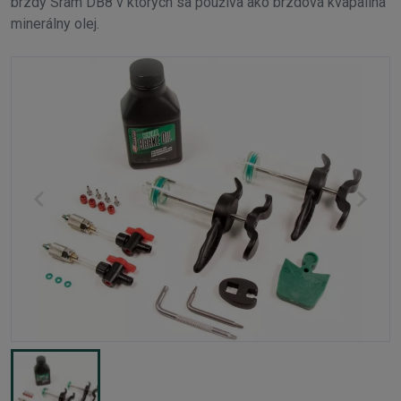
brzdy Sram DB8 v ktorých sa používa ako brzdová kvapalina
minerálny olej.