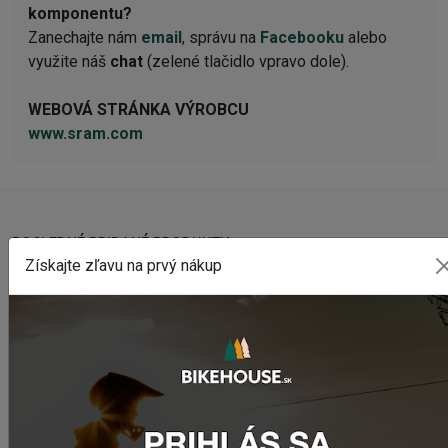
komponentu?
Zanechajte nám
email
, správu na
Facebooku
alebo
využite náš
chat
(zelené tlačidlo vpravo dole).
WEBOVÁ STRÁNKA VÝROBCU
www.sram.com
POSLEDNÉ PRIDANÉ PRODUKTY
Získajte zľavu na prvý nákup
Sedlo CHROMAG LIMBER
2 420,18 Kč
Zimušné Rukavice CHROMAG SIGNAL
1 104,44 Kč