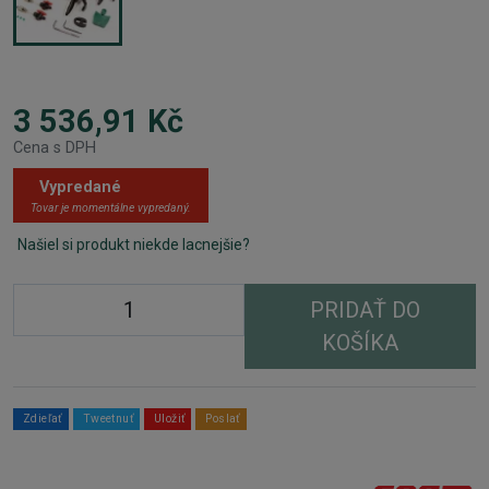
3 536,91 Kč
Cena s DPH
Vypredané
Tovar je momentálne vypredaný.
Našiel si produkt niekde lacnejšie?
PRIDAŤ DO
KOŠÍKA
Zdieľať
Tweetnuť
Uložiť
Poslať