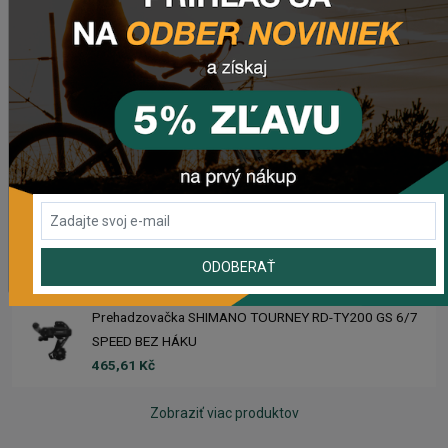
Sedlo CHROMAG TRAILMASTER DT V2
2 223,62 Kč
Rebuild kit pedálov CHROMAG SYNTH
1 006,16 Kč
Náhradný gumový diel pre košík CRUSSIS YBC-01
61,43 Kč
ODOBERAŤ
Prehadzovačka SHIMANO TOURNEY RD-TY200 GS 6/7
SPEED BEZ HÁKU
465,61 Kč
Zobraziť viac produktov