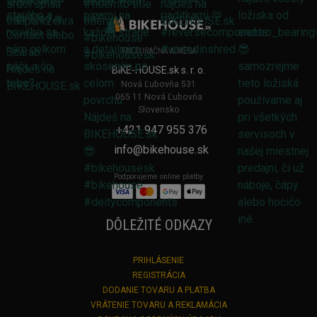
FAKTURAČNÁ ADRESA
BIKE-HOUSE.sk s. r. o.
Nová Ľubovňa 531
065 11 Nová Ľubovňa
Slovensko
+421 947 955 376
info@bikehouse.sk
Podporujeme online platby
DÔLEŽITÉ ODKAZY
PRIHLÁSENIE
REGISTRÁCIA
DODANIE TOVARU A PLATBA
VRÁTENIE TOVARU A REKLAMÁCIA