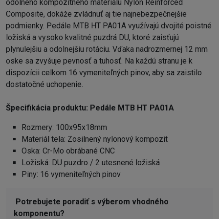
odolného kompozitného materiálu Nylon Reinforced
Composite, dokáže zvládnuť aj tie najnebezpečnejšie
podmienky. Pedále MTB HT PA01A využívajú dvojité poistné
ložiská a vysoko kvalitné puzdrá DU, ktoré zaisťujú
plynulejšiu a odolnejšiu rotáciu. Vďaka nadrozmernej 12 mm
oske sa zvyšuje pevnosť a tuhosť. Na každú stranu je k
dispozícii celkom 16 vymeniteľných pinov, aby sa zaistilo
dostatočné uchopenie.
Špecifikácia produktu: Pedále MTB HT PA01A
Rozmery: 100x95x18mm
Materiál tela: Zosilnený nylonový kompozit
Oska: Cr-Mo obrábané CNC
Ložiská: DU puzdro / 2 utesnené ložiská
Piny: 16 vymeniteľných pinov
Potrebujete poradiť s výberom vhodného
komponentu?