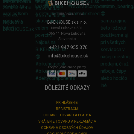
FAKTURAČNÁ ADRESA
BIKE-HOUSE.sk s. r. o.
Nová Ľubovňa 531
065 11 Nová Ľubovňa
Slovensko
+421 947 955 376
info@bikehouse.sk
Podporujeme online platby
DÔLEŽITÉ ODKAZY
PRIHLÁSENIE
REGISTRÁCIA
DODANIE TOVARU A PLATBA
VRÁTENIE TOVARU A REKLAMÁCIA
OCHRANA OSOBNÝCH ÚDAJOV
OBCHODNÉ PODMIENKY