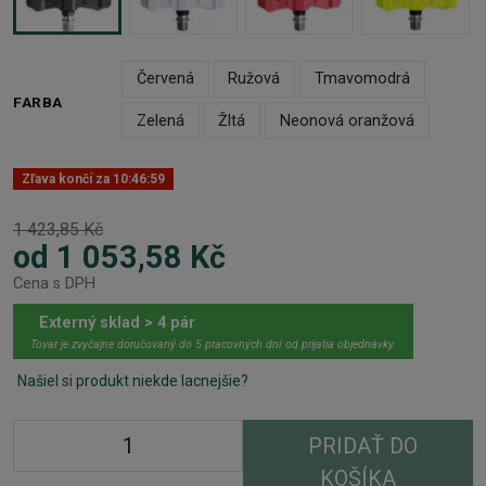
Červená
Ružová
Tmavomodrá
FARBA
Zelená
Žltá
Neonová oranžová
Zľava končí za
10:46:59
1 423,85 Kč
od 1 053,58 Kč
Cena s DPH
Externý sklad > 4 pár
Tovar je zvyčajne doručovaný do 5 pracovných dní od prijatia objednávky.
Našiel si produkt niekde lacnejšie?
PRIDAŤ DO
KOŠÍKA