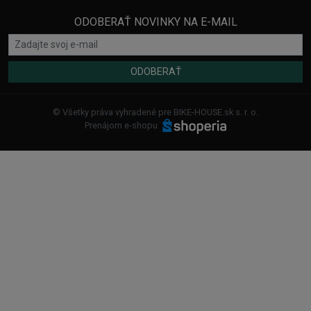
ODOBERAŤ NOVINKY NA E-MAIL
ODOBERAŤ
© Všetky práva vyhradené pre BIKE-HOUSE.sk s. r. o.
Prenájom e-shopu