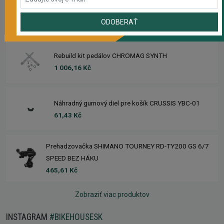
Sedlo CHROMAG TRAILMASTER DT V2
2 223,62 Kč
ODOBERAŤ
Rebuild kit pedálov CHROMAG SYNTH
1 006,16 Kč
Náhradný gumový diel pre košík CRUSSIS YBC-01
61,43 Kč
Prehadzovačka SHIMANO TOURNEY RD-TY200 GS 6/7
SPEED BEZ HÁKU
465,61 Kč
Zobraziť viac produktov
INSTAGRAM
#BIKEHOUSESK