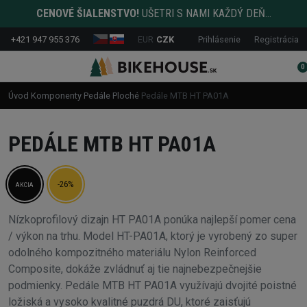
CENOVÉ ŠIALENSTVO!
UŠETRI S NAMI KAŽDÝ DEŇ...
+421 947 955 376
EUR
CZK
Prihlásenie
Registrácia
0
Úvod
Komponenty
Pedále
Ploché
Pedále MTB HT PA01A
PEDÁLE MTB HT PA01A
-26%
AKCIA
Nízkoprofilový dizajn HT PA01A ponúka najlepší pomer cena
/ výkon na trhu. Model HT-PA01A, ktorý je vyrobený zo super
odolného kompozitného materiálu Nylon Reinforced
Composite, dokáže zvládnuť aj tie najnebezpečnejšie
podmienky. Pedále MTB HT PA01A využívajú dvojité poistné
ložiská a vysoko kvalitné puzdrá DU, ktoré zaisťujú