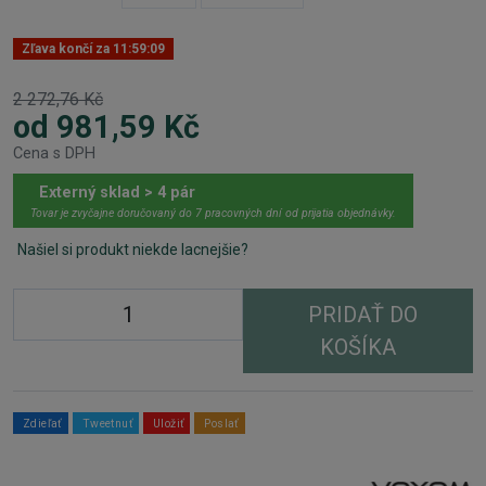
Zľava končí za
11:59:09
2 272,76 Kč
od 981,59 Kč
Cena s DPH
Externý sklad > 4 pár
Tovar je zvyčajne doručovaný do 7 pracovných dní od prijatia objednávky.
Našiel si produkt niekde lacnejšie?
PRIDAŤ DO
KOŠÍKA
Zdieľať
Tweetnuť
Uložiť
Poslať