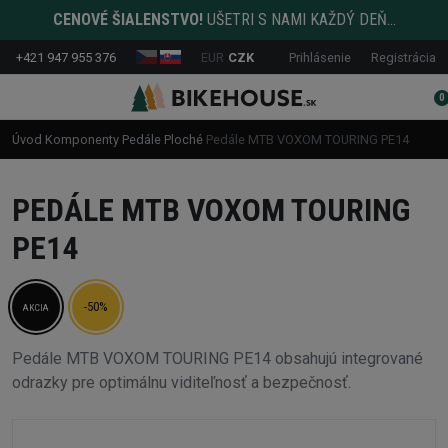
CENOVÉ ŠIALENSTVO!
UŠETRI S NAMI KAŽDÝ DEŇ...
+421 947 955 376
EUR
CZK
Prihlásenie
Registrácia
0
Úvod
Komponenty
Pedále
Ploché
Pedále MTB VOXOM TOURING PE14
PEDÁLE MTB VOXOM TOURING
PE14
-50%
AKCIA
Pedále MTB VOXOM TOURING PE14 obsahujú integrované
odrazky pre optimálnu viditeľnosť a bezpečnosť.