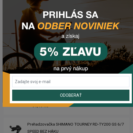
Zimušné Rukavice CHROMAG SIGNAL
1 104,44 Kč
Sedlo CHROMAG TRAILMASTER DT V2
2 223,62 Kč
Rebuild kit pedálov CHROMAG SYNTH
1 006,16 Kč
ODOBERAŤ
Náhradný gumový diel pre košík CRUSSIS YBC-01
61,43 Kč
Prehadzovačka SHIMANO TOURNEY RD-TY200 GS 6/7
SPEED BEZ HÁKU