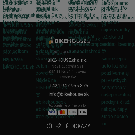
FAKTURAČNÁ ADRESA
BIKE-HOUSE.sk s. r. o.
Nová Ľubovňa 531
065 11 Nová Ľubovňa
Slovensko
+421 947 955 376
info@bikehouse.sk
Podporujeme online platby
DÔLEŽITÉ ODKAZY