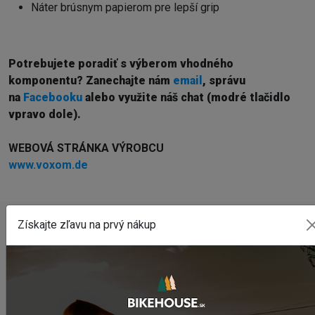
Náter brúsnym papierom pre lepší grip
Potrebujete poradiť s výberom vhodného
komponentu? Z
anechajte nám
email
, správu
na
Facebooku
alebo využite náš chat (modré tlačidlo
vpravo dole).
WEBOVÁ STRÁNKA VÝROBCU
www.voxom.de
Získajte zľavu na prvý nákup
POSLEDNÉ PRIDANÉ PRODUKTY
Sedlo CHROMAG LIMBER
2 420,18 Kč