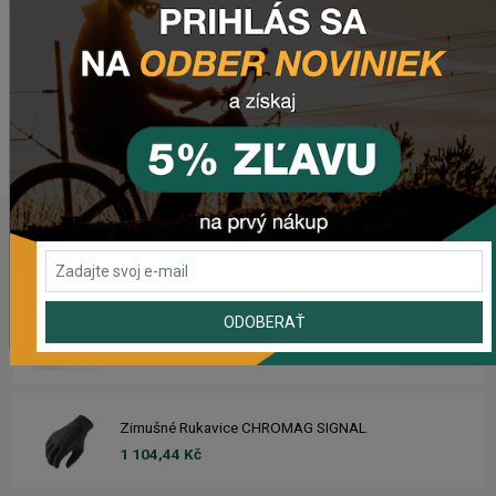
komponentu?
Zanechajte nám
email
, správu na
Facebooku
alebo
využite náš
chat
(zelené tlačidlo vpravo dole).
WEBOVÁ STRÁNKA VÝROBCU
www.michelinman.com
POSLEDNÉ PRIDANÉ PRODUKTY
ODOBERAŤ
Sedlo CHROMAG LIMBER
2 420,18 Kč
Zimušné Rukavice CHROMAG SIGNAL
1 104,44 Kč