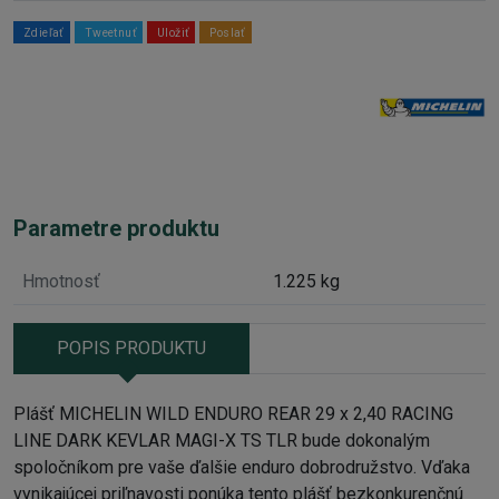
Zdieľať
Tweetnuť
Uložiť
Poslať
Parametre produktu
Hmotnosť
1.225 kg
POPIS PRODUKTU
Plášť MICHELIN WILD ENDURO REAR 29 x 2,40 RACING
LINE DARK KEVLAR MAGI-X TS TLR bude dokonalým
spoločníkom pre vaše ďalšie enduro dobrodružstvo. Vďaka
vynikajúcej priľnavosti ponúka tento plášť bezkonkurenčnú