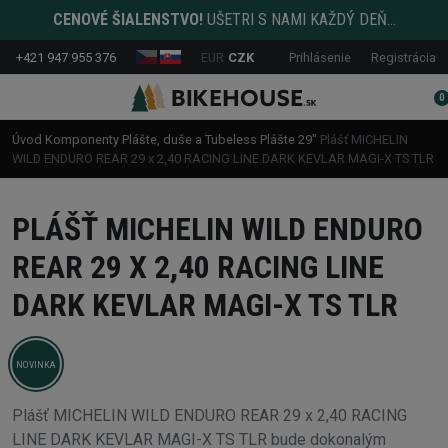
CENOVÉ ŠIALENSTVO!
UŠETRI S NAMI KAŽDÝ DEŇ...
+421 947 955 376
EUR
CZK
Prihlásenie
Registrácia
0
Úvod
Komponenty
Plášte, duše a Tubeless
Plášte
29"
Plášť MICHELIN
WILD ENDURO REAR 29 x 2,40 RACING LINE DARK KEVLAR MAGI-X TS TLR
PLÁŠŤ MICHELIN WILD ENDURO
REAR 29 X 2,40 RACING LINE
DARK KEVLAR MAGI-X TS TLR
NOVINKA
Plášť MICHELIN WILD ENDURO REAR 29 x 2,40 RACING
LINE DARK KEVLAR MAGI-X TS TLR bude dokonalým