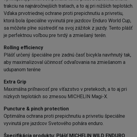
trakciu na najnáročnejších tratiach, a to aj pri nižších teplotách.
Vďaka prvotriednej ochrane proti prepichnutiu a privretiu,
ktorá bola špeciálne vyvinutá pre jazdcov Enduro World Cup,
sa môžete plne sústrediť na svoj zážitok z jazdy. Tento plášť
je perfektnou voľbou pre tvrdý a zmiešaný terén.
Rolling efficiency
Plášť určený špeciálne pre zadnú časť bicykla navrhnutý tak,
aby maximalizoval účinnosť odvaľovania na zmiešanom a
udupanom teréne
Extra Grip
Maximálna priľnavosť pre víťazstvo v pretekoch, a to aj pri
nízkych teplotách so zmesou MICHELIN Magi-X.
Puncture & pinch protection
Optimálna ochrana proti prepichnutiu a privretiu špeciálne
vyvinutá pre jazdcov Svetového pohára enduro.
Špecifikácia produktu:
Plášť MICHELIN WILD ENDURO