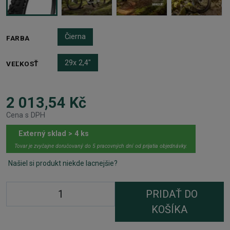
Čierna
FARBA
29x 2,4"
VEĽKOSŤ
2 013,54 Kč
Cena s DPH
Externý sklad > 4 ks
Tovar je zvyčajne doručovaný do 5 pracovných dní od prijatia objednávky.
Našiel si produkt niekde lacnejšie?
PRIDAŤ DO
KOŠÍKA