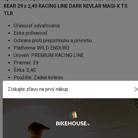
REAR 29 x 2,40 RACING LINE DARK KEVLAR MAGI-X TS
TLR
Účinnosť odvaľovania
Extra priľnavosť
Ochrana proti prepichnutiu a privretiu
Platforma: WILD ENDURO
Úroveň: PREMIUM RACING LINE
Priemer: 29
Šírka: 2,40
Použitie: Zadné koleso
Pätka: Kevlarová skladacia pätka
Získajte zľavu na prvý nákup
TPI: 2X55
Prevedenie plášťa: TUBELESS READY
Minimálny tlak: 1,5 bar
Maximálny tlak: 4 bar
Potrebujete poradiť s výberom vhodného