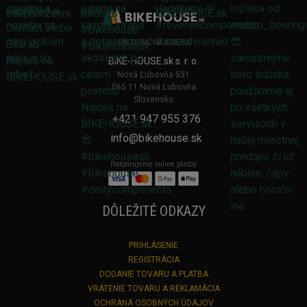
FAKTURAČNÁ ADRESA
BIKE-HOUSE.sk s. r. o.
Nová Ľubovňa 531
065 11 Nová Ľubovňa
Slovensko
+421 947 955 376
info@bikehouse.sk
Podporujeme online platby
DÔLEŽITÉ ODKAZY
PRIHLÁSENIE
REGISTRÁCIA
DODANIE TOVARU A PLATBA
VRÁTENIE TOVARU A REKLAMÁCIA
OCHRANA OSOBNÝCH ÚDAJOV