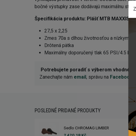
bočné výstupky zase dodávajú maximálnu stabili
Z
Špecifikácia produktu:
Plášť MTB MAXXIS AR
27,5 x 2,25
Zmes 70a s dlhou životnosťou a nízkym v
Drôtená pätka
Maximálny doporučený tlak 65 PSI/4.5 bar
Potrebujete poradiť s výberom vhodnéh
Zanechajte nám
email
, správu na
Facebooku
POSLEDNÉ PRIDANÉ PRODUKTY
Sedlo CHROMAG LIMBER
2 420,18 Kč