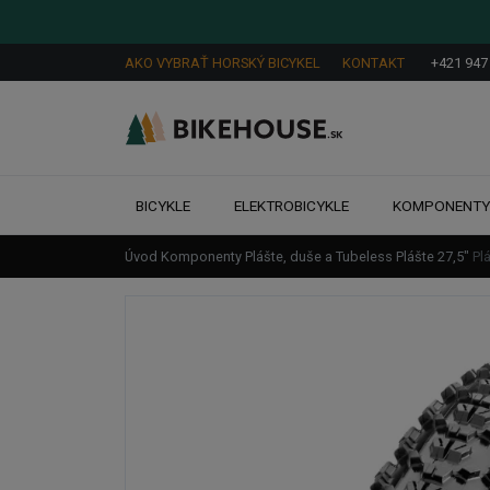
AKO VYBRAŤ HORSKÝ BICYKEL
KONTAKT
+421 947
BICYKLE
ELEKTROBICYKLE
KOMPONENT
Úvod
Komponenty
Plášte, duše a Tubeless
Plášte
27,5"
Pl