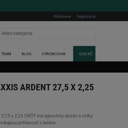
Prihlásenie
Registrácia
TEAM
BLOG
VÝROBCOVIA
0,00 KČ
XIS ARDENT 27,5 X 2,25
7,5 x 2,25 DRÔT má agresívny dezén a veľký
ikajúcu priľnavosť v teréne.