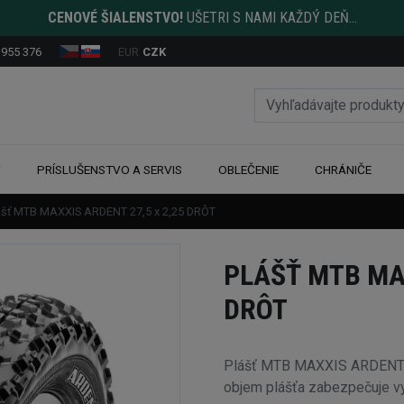
CENOVÉ ŠIALENSTVO!
UŠETRI S NAMI KAŽDÝ DEŇ...
 955 376
EUR
CZK
Y
PRÍSLUŠENSTVO A SERVIS
OBLEČENIE
CHRÁNIČE
ášť MTB MAXXIS ARDENT 27,5 x 2,25 DRÔT
PLÁŠŤ MTB MAX
DRÔT
Plášť MTB MAXXIS ARDENT 2
objem plášťa zabezpečuje vyn