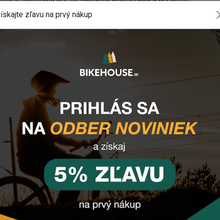
tu pri rýchlych prejazdoch zákrutami.
ískajte zľavu na prvý nákup
DENT 27,5 x 2,25 DRÔT
alivým odporom
u
o komponentu?
alebo využite náš
chat
(zelené tlačidlo vpravo dole).
INSTAGRAM
#BIKEHOUSESK