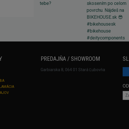
Y
PREDAJŇA / SHOWROOM
SL
Garbiarska 8, 064 01 Stará Ľubovňa
TBA
OD
KLAMÁCIA
DAJOV