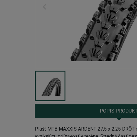
POPIS PRODUK
Plášť MTB MAXXIS ARDENT 27,5 x 2,25 DRÔT má
vynikajúcu priľnavosť v teréne. Stredná časť dez