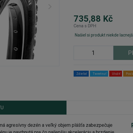
735,88 Kč
Cena s DPH
Našiel si produkt niekde lacnejš
P
Zdieľať
Tweetnuť
Uložiť
Posl
TU
 agresívny dezén a veľký objem plášťa zabezpečuje
énu je navrhnutá pre čo najlepšiu akceleráciu a brzdenie,