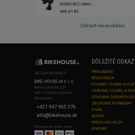
SPEED BEZ HÁKU
465,61 Kč
Zobraziť viac produktov
DÔLEŽITÉ ODKAZ
PRIHLÁSENIE
FAKTURAČNÁ ADRESA
REGISTRÁCIA
BIKE-HOUSE.sk s. r. o.
DODANIE TOVARU A PLA
Nová Ľubovňa 531
VRÁTENIE TOVARU A RE
065 11 Nová Ľubovňa
OCHRANA OSOBNÝCH Ú
Slovensko
OBCHODNÉ PODMIENKY
+421 947 955 376
O NÁS
info@bikehouse.sk
SERVIS
PREDAJ BICYKLOV
Podporujeme online platby
KONTAKT