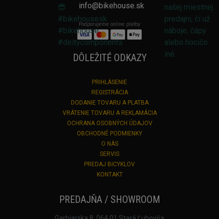
info@bikehouse.sk
Podporujeme online platby
DÔLEŽITÉ ODKAZY
PRIHLÁSENIE
REGISTRÁCIA
DODANIE TOVARU A PLATBA
VRÁTENIE TOVARU A REKLAMÁCIA
OCHRANA OSOBNÝCH ÚDAJOV
OBCHODNÉ PODMIENKY
O NÁS
SERVIS
PREDAJ BICYKLOV
KONTAKT
PREDAJŇA / SHOWROOM
Garbiarska 8, 064 01 Stará Ľubovňa