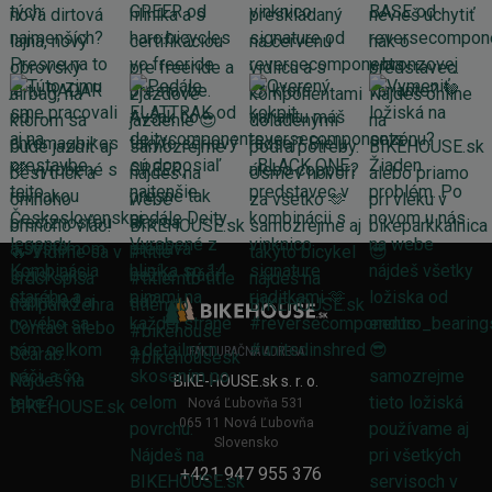
FAKTURAČNÁ ADRESA
BIKE-HOUSE.sk s. r. o.
Nová Ľubovňa 531
065 11 Nová Ľubovňa
Slovensko
+421 947 955 376