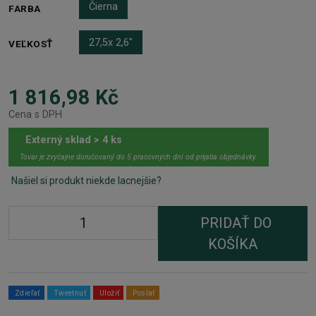
Čierna
FARBA
27,5x 2,6"
VEĽKOSŤ
1 816,98 Kč
Cena s DPH
Externý sklad > 4 ks
Tovar je zvyčajne doručovaný do 5 pracovných dní od prijatia objednávky.
Našiel si produkt niekde lacnejšie?
PRIDAŤ DO
KOŠÍKA
Zdieľať
Tweetnuť
Uložiť
Poslať