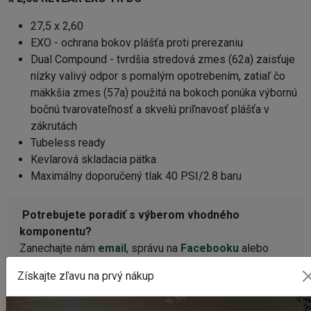
27,5 x 2,60
EXO - ochrana bokov plášťa proti prerezaniu
Dual Compound - tvrdšia stredová zmes (62a) zaisťuje
nízky valivý odpor s pomalým opotrebením, zatiaľ čo
mäkkšia zmes (57a) použitá na bokoch ponúka výbornú
bočnú tvarovateľnosť a skvelú priľnavosť plášťa v
zákrutách
Tubeless ready
Kevlarová skladacia pätka
Maximálny doporučený tlak 40 PSI/2.8 baru
Potrebujete poradiť s výberom vhodného
komponentu?
Zanechajte nám
email
, správu na
Facebooku
alebo
využite náš
chat
(zelené tlačidlo vpravo dole).
Získajte zľavu na prvý nákup