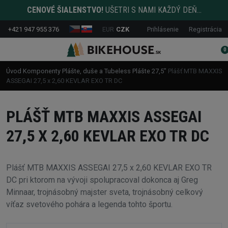
CENOVÉ ŠIALENSTVO!
UŠETRI S NAMI KAŽDÝ DEŇ...
+421 947 955 376
EUR
CZK
Prihlásenie
Registrácia
0
Úvod
Komponenty
Plášte, duše a Tubeless
Plášte
27,5"
Plášť MTB MAXXIS
ASSEGAI 27,5 x 2,60 KEVLAR EXO TR DC
PLÁŠŤ MTB MAXXIS ASSEGAI
27,5 X 2,60 KEVLAR EXO TR DC
Plášť MTB MAXXIS ASSEGAI 27,5 x 2,60 KEVLAR EXO TR
DC pri ktorom na vývoji spolupracoval dokonca aj Greg
Minnaar, trojnásobný majster sveta, trojnásobný celkový
víťaz svetového pohára a legenda tohto športu.