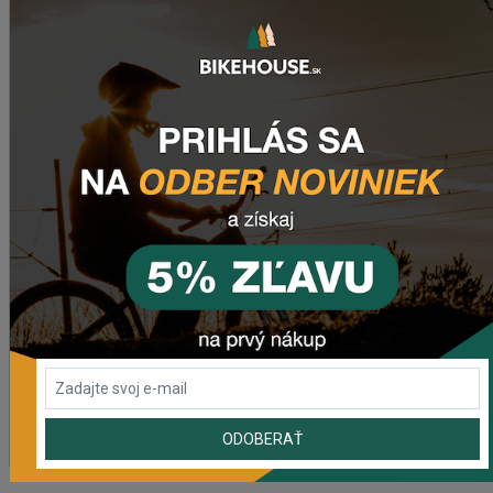
POSLEDNÉ PRIDANÉ PRODUKTY
Sedlo CHROMAG LIMBER
2 420,18 Kč
Zimušné Rukavice CHROMAG SIGNAL
1 104,44 Kč
Sedlo CHROMAG TRAILMASTER DT V2
2 223,62 Kč
Rebuild kit pedálov CHROMAG SYNTH
ODOBERAŤ
1 006,16 Kč