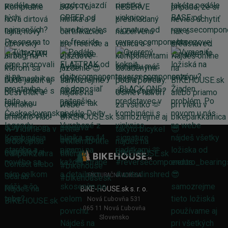
FAKTURAČNÁ ADRESA
BIKE-HOUSE.sk s. r. o.
Nová Ľubovňa 531
065 11 Nová Ľubovňa
Slovensko