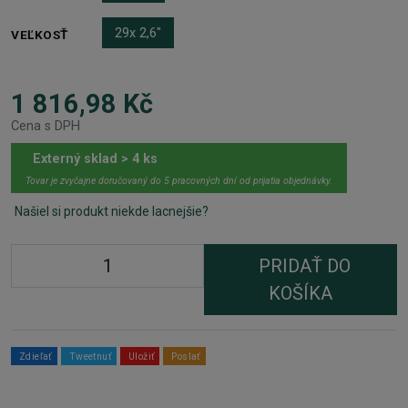
29x 2,6"
VEĽKOSŤ
1 816,98 Kč
Cena s DPH
Externý sklad > 4 ks
Tovar je zvyčajne doručovaný do 5 pracovných dní od prijatia objednávky.
Našiel si produkt niekde lacnejšie?
PRIDAŤ DO
KOŠÍKA
Zdieľať
Tweetnuť
Uložiť
Poslať