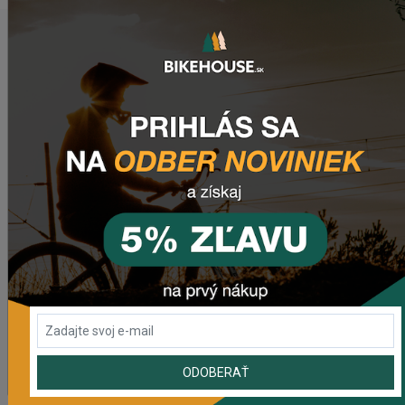
POSLEDNÉ PRIDANÉ PRODUKTY
Sedlo CHROMAG LIMBER
2 420,18 Kč
Zimušné Rukavice CHROMAG SIGNAL
1 104,44 Kč
Sedlo CHROMAG TRAILMASTER DT V2
2 223,62 Kč
Rebuild kit pedálov CHROMAG SYNTH
ODOBERAŤ
1 006,16 Kč