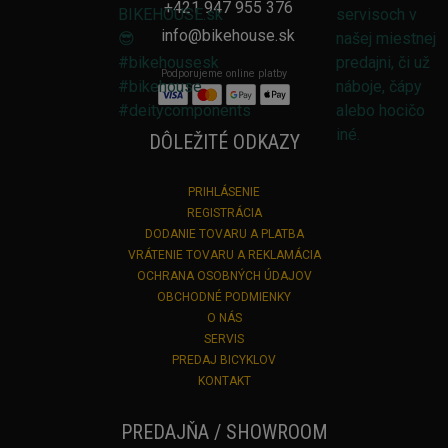
+421 947 955 376
info@bikehouse.sk
Podporujeme online platby
DÔLEŽITÉ ODKAZY
PRIHLÁSENIE
REGISTRÁCIA
DODANIE TOVARU A PLATBA
VRÁTENIE TOVARU A REKLAMÁCIA
OCHRANA OSOBNÝCH ÚDAJOV
OBCHODNÉ PODMIENKY
O NÁS
SERVIS
PREDAJ BICYKLOV
KONTAKT
PREDAJŇA / SHOWROOM