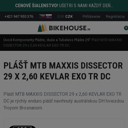
CENOVÉ ŠIALENSTVO!
UŠETRI S NAMI KAŽDÝ DEŇ...
+421 947 955 376
EUR
CZK
Prihlásenie
Registrácia
0
Úvod
Komponenty
Plášte, duše a Tubeless
Plášte
29"
Plášť MTB MAXXIS
DISSECTOR 29 x 2,60 KEVLAR EXO TR DC
PLÁŠŤ MTB MAXXIS DISSECTOR
29 X 2,60 KEVLAR EXO TR DC
Plášť MTB MAXXIS DISSECTOR 29 x 2,60 KEVLAR EXO TR
DC je rýchly enduro plášť navrhnutý austrálskou DH hviezdou
Troyom Brosnanom.