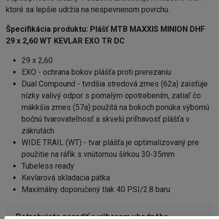
ktoré sa lepšie udržia na nespevnenom povrchu.
Špecifikácia produktu:
Plášť MTB MAXXIS MINION DHF
29 x 2,60 WT KEVLAR EXO TR DC
29 x 2,60
EXO - ochrana bokov plášťa proti prerezaniu
Dual Compound - tvrdšia stredová zmes (62a) zaisťuje
nízky valivý odpor s pomalým opotrebením, zatiaľ čo
mäkkšia zmes (57a) použitá na bokoch ponúka výbornú
bočnú tvarovateľnosť a skvelú priľnavosť plášťa v
zákrutách
WIDE TRAIL (WT) - tvar plášťa je optimalizovaný pre
použitie na ráfik s vnútornou šírkou 30-35mm
Tubeless ready
Kevlarová skladacia pätka
Maximálny doporučený tlak 40 PSI/2.8 baru
Potrebujete poradiť s výberom vhodného