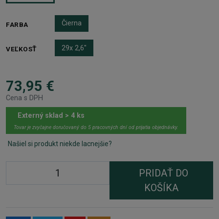
Čierna
FARBA
29x 2,6"
VEĽKOSŤ
73,95 €
Cena s DPH
Externý sklad > 4 ks
Tovar je zvyčajne doručovaný do 5 pracovných dní od prijatia objednávky.
Našiel si produkt niekde lacnejšie?
PRIDAŤ DO
KOŠÍKA