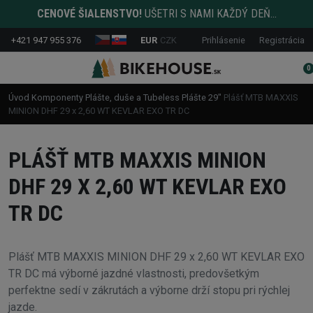
CENOVÉ ŠIALENSTVO!
UŠETRI S NAMI KAŽDÝ DEŇ...
+421 947 955 376
EUR
CZK
Prihlásenie
Registrácia
0
Úvod
Komponenty
Plášte, duše a Tubeless
Plášte
29"
Plášť MTB MAXXIS
MINION DHF 29 x 2,60 WT KEVLAR EXO TR DC
PLÁŠŤ MTB MAXXIS MINION
DHF 29 X 2,60 WT KEVLAR EXO
TR DC
Plášť MTB MAXXIS MINION DHF 29 x 2,60 WT KEVLAR EXO
TR DC má výborné jazdné vlastnosti, predovšetkým
perfektne sedí v zákrutách a výborne drží stopu pri rýchlej
jazde.