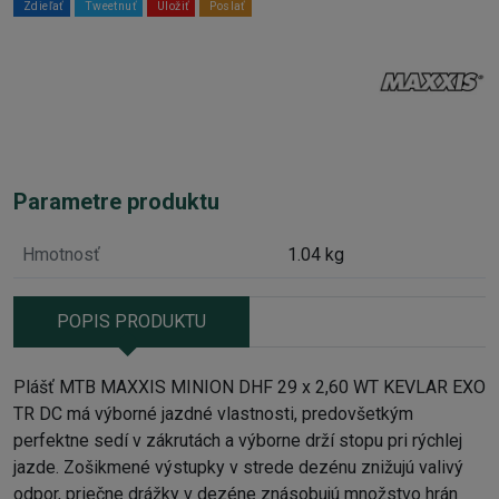
Zdieľať
Tweetnuť
Uložiť
Poslať
Parametre produktu
Hmotnosť
1.04 kg
POPIS PRODUKTU
Plášť MTB MAXXIS MINION DHF 29 x 2,60 WT KEVLAR EXO
TR DC má výborné jazdné vlastnosti, predovšetkým
perfektne sedí v zákrutách a výborne drží stopu pri rýchlej
jazde. Zošikmené výstupky v strede dezénu znižujú valivý
odpor, priečne drážky v dezéne znásobujú množstvo hrán