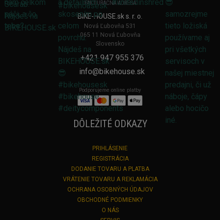
FAKTURAČNÁ ADRESA
BIKE-HOUSE.sk s. r. o.
Nová Ľubovňa 531
065 11 Nová Ľubovňa
Slovensko
+421 947 955 376
info@bikehouse.sk
Podporujeme online platby
DÔLEŽITÉ ODKAZY
PRIHLÁSENIE
REGISTRÁCIA
DODANIE TOVARU A PLATBA
VRÁTENIE TOVARU A REKLAMÁCIA
OCHRANA OSOBNÝCH ÚDAJOV
OBCHODNÉ PODMIENKY
O NÁS