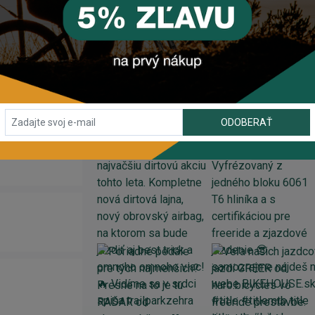
o komponentu?
alebo využite náš
chat
(zelené tlačidlo vpravo dole).
INSTAGRAM
#BIKEHOUSESK
ODOBERAŤ