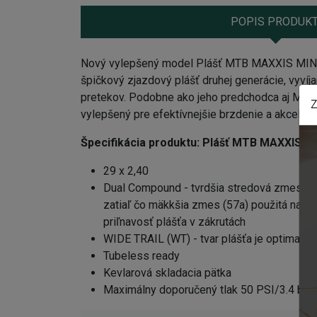
POPIS PRODUK
Nový vylepšený model Plášť MTB MAXXIS MIN
špičkový zjazdový plášť druhej generácie, vyvíj
pretekov. Podobne ako jeho predchodca aj Mini
Z
vylepšený pre efektívnejšie brzdenie a akcele
Špecifikácia produktu:
Plášť MTB MAXXIS MI
29 x 2,40
Dual Compound - tvrdšia stredová zmes (62
zatiaľ čo mäkkšia zmes (57a) použitá na b
priľnavosť plášťa v zákrutách
WIDE TRAIL (WT) - tvar plášťa je optimaliz
Tubeless ready
Kevlarová skladacia pätka
Maximálny doporučený tlak 50 PSI/3.4 bar