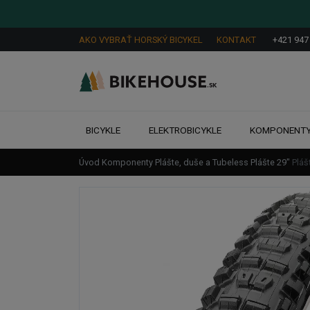
AKO VYBRAŤ HORSKÝ BICYKEL
KONTAKT
+421 947
BICYKLE
ELEKTROBICYKLE
KOMPONENT
Úvod
Komponenty
Plášte, duše a Tubeless
Plášte
29"
Pláš