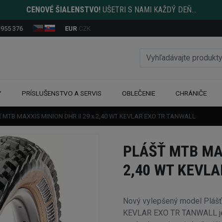
CENOVÉ ŠIALENSTVO!
UŠETRI S NAMI KAŽDÝ DEŇ...
 955 376
EUR
CZK
Y
PRÍSLUŠENSTVO A SERVIS
OBLEČENIE
CHRÁNIČE
ť MTB MAXXIS MINION DHR II 29 x 2,40 WT KEVLAR EXO TR TANWALL
PLÁŠŤ MTB MAX
2,40 WT KEVL
Nový vylepšený model Pláš
KEVLAR EXO TR TANWALL je š