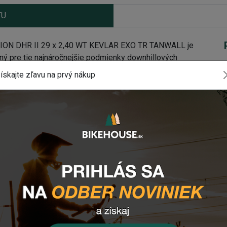
TU
ION DHR II 29 x 2,40 WT KEVLAR EXO TR TANWALL je
aný pre tie najnáročnejšie podmienky downhillových
on DHR II využíva zošikmené výstupky, avšak dezén je
ískajte zľavu na prvý nákup
ráciu na nespevnenom povrchu.
NION DHR II 29 x 2,40 WT KEVLAR EXO TR TANWALL
a) zaisťuje nízky valivý odpor s pomalým opotrebením,
okoch ponúka výbornú bočnú tvarovateľnosť a skvelú
ovaný pre použitie na ráfik s vnútornou šírkou 30-35mm
u