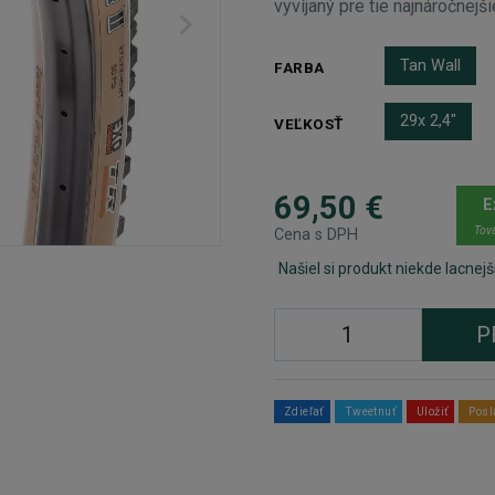
vyvíjaný pre tie najnáročnej
Tan Wall
FARBA
29x 2,4"
VEĽKOSŤ
69,50 €
E
Tova
Cena s DPH
Našiel si produkt niekde lacnejš
P
Zdieľať
Tweetnuť
Uložiť
Posl