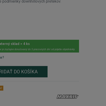
šie podmienky downhillových pretekov.
xterný sklad > 4 ks
r je zvyčajne doručovaný do 5 pracovných dní od prijatia objednávky.
ie?
RIDAŤ DO KOŠÍKA
ať