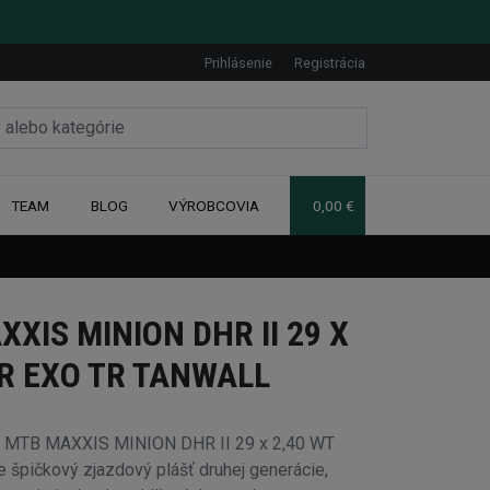
Prihlásenie
Registrácia
TEAM
BLOG
VÝROBCOVIA
0,00 €
XIS MINION DHR II 29 X
AR EXO TR TANWALL
ť MTB MAXXIS MINION DHR II 29 x 2,40 WT
pičkový zjazdový plášť druhej generácie,