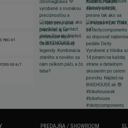
IS YBC-01
Y200 GS 6/7
Y
PREDAJŇA / SHOWROOM
SL