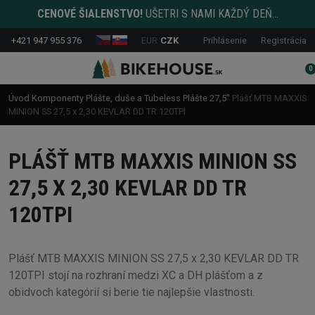
CENOVÉ ŠIALENSTVO!
UŠETRI S NAMI KAŽDÝ DEŇ...
+421 947 955 376
EUR
CZK
Prihlásenie
Registrácia
0
Úvod
Komponenty
Plášte, duše a Tubeless
Plášte
27,5"
Plášť MTB MAXXIS
MINION SS 27,5 x 2,30 KEVLAR DD TR 120TPI
PLÁŠŤ MTB MAXXIS MINION SS
27,5 X 2,30 KEVLAR DD TR
120TPI
Plášť MTB MAXXIS MINION SS 27,5 x 2,30 KEVLAR DD TR
120TPI stojí na rozhraní medzi XC a DH plášťom a z
obidvoch kategórií si berie tie najlepšie vlastnosti.