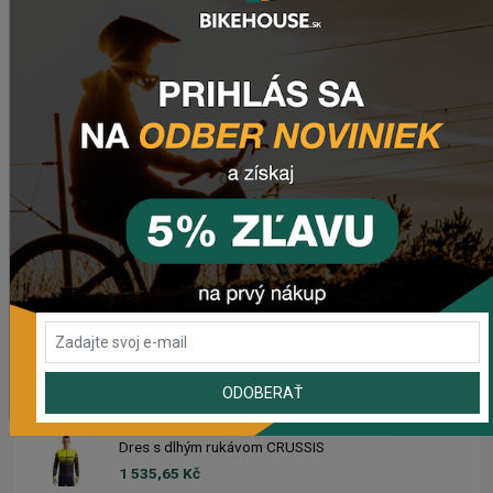
Predné svetlo CRUSSIS CRS 1200
1 841,55 Kč
Zadné svetlo CRUSSIS CRS 20
503,69 Kč
Dres CRUSSIS
1 633,93 Kč
Dámsky dres CRUSSIS
1 633,93 Kč
ODOBERAŤ
Dres s dlhým rukávom CRUSSIS
1 535,65 Kč