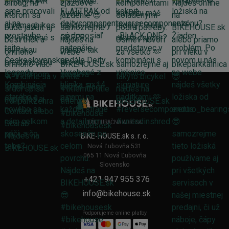
FAKTURAČNÁ ADRESA
BIKE-HOUSE.sk s. r. o.
Nová Ľubovňa 531
065 11 Nová Ľubovňa
Slovensko
+421 947 955 376
info@bikehouse.sk
Podporujeme online platby