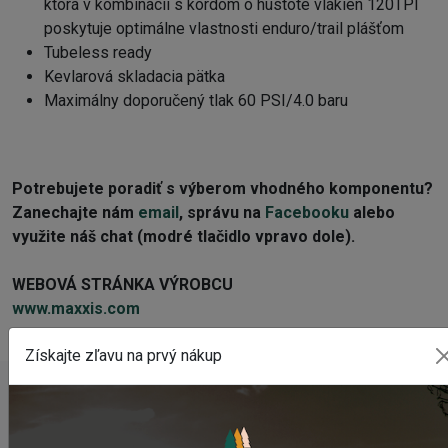
ktorá v kombinácii s kordom o hustote vlákien 120TPI
poskytuje optimálne vlastnosti enduro/trail plášťom
Tubeless ready
Kevlarová skladacia pätka
Maximálny doporučený tlak 60 PSI/4.0 baru
Potrebujete poradiť s výberom vhodného komponentu?
Zanechajte nám
email
, správu na
Facebooku
alebo
využite náš chat (modré tlačidlo vpravo dole).
WEBOVÁ STRÁNKA VÝROBCU
www.maxxis.com
Získajte zľavu na prvý nákup
POSLEDNÉ PRIDANÉ PRODUKTY