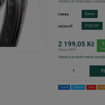
vhodný do mäkšieho a náročn
Čierna
FARBA
27,5x 2,6"
VEĽKOSŤ
2 199,05 Kč
E
Tova
Cena s DPH
Našiel si produkt niekde lacnejš
P
Zdieľať
Tweetnuť
Uložiť
Posl