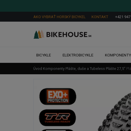
AKO VYBRAŤ HORSKÝ BICYKEL
KONTAKT
+421 947
BICYKLE
ELEKTROBICYKLE
KOMPONENT
Úvod
Komponenty
Plášte, duše a Tubeless
Plášte
27,5"
Pl