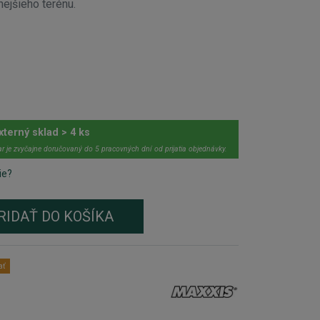
ejšieho terénu.
xterný sklad > 4 ks
r je zvyčajne doručovaný do 5 pracovných dní od prijatia objednávky.
ie?
RIDAŤ DO KOŠÍKA
ať