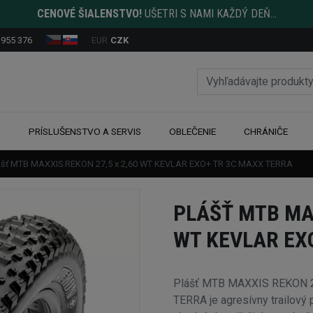
CENOVÉ ŠIALENSTVO!
UŠETRI S NAMI KAŽDÝ DEŇ...
 955 376
EUR
CZK
Y
PRÍSLUŠENSTVO A SERVIS
OBLEČENIE
CHRÁNIČE
ášť MTB MAXXIS REKON 27,5 x 2,60 WT KEVLAR EXO+ TR 3C MAXX TERRA
PLÁŠŤ MTB MAX
WT KEVLAR EX
Plášť MTB MAXXIS REKON 2
TERRA je agresívny trailový 