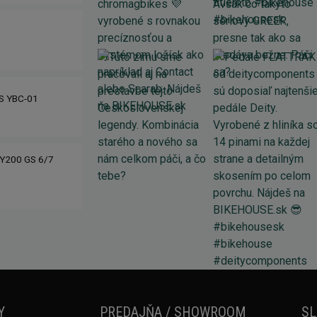
IS YBC-01
Y200 GS 6/7
Y
PREDAJŇA / SHOWROOM
SL