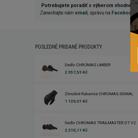
Potrebujete poradiť s výberom vhodnéh
Zanechajte nám
email
, správu na
Facebooku
POSLEDNÉ PRIDANÉ PRODUKTY
Sedlo CHROMAG LIMBER
2 357,53 Kč
Zimušné Rukavice CHROMAG SIGNAL
1 129,01 Kč
Sedlo CHROMAG TRAILMASTER DT V2
2 210,11 Kč