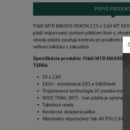
POPIS PRODUK
Plášť MTB MAXXIS REKON 27,5 x 2,60 WT KEVL
plášť inšpirovaný rýchlym plášťom Ikon +, vhod
strede plášťa zaisťujú kontrolu pri prudkom brz
Z
veľkom náklonu v zákrutách.
Špecifikácia produktu:
Plášť MTB MAXXIS R
TERRA
29 x 2,60
EXO+ - kombinácia EXO a SilkShield
Trojzmesová technológia 3C ponúka minimál
WIDE TRAIL (WT) - tvar plášťa je optimaliz
Tubeless ready
Kevlarová skladacia pätka
Maximálny doporučený tlak 40 PSI/2.8 bar