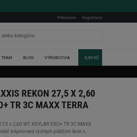
Prihlásenie
Registrácia
TEAM
BLOG
VÝROBCOVIA
0,00 KČ
XIS REKON 27,5 X 2,60
O+ TR 3C MAXX TERRA
7,5 x 2,60 WT KEVLAR EXO+ TR 3C MAXX
plášť inšpirovaný rýchlym plášťom Ikon +,