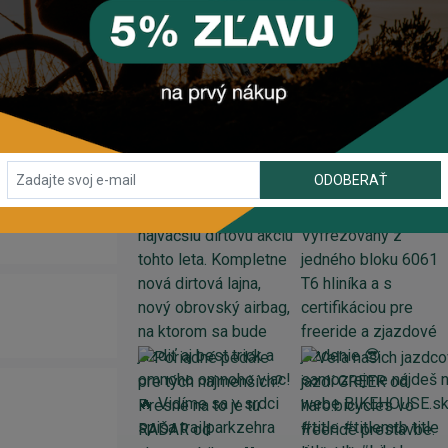
o komponentu?
alebo využite náš
chat
(zelené tlačidlo vpravo dole).
INSTAGRAM
#BIKEHOUSESK
ODOBERAŤ