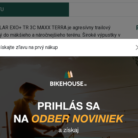
TU
AR EXO+ TR 3C MAXX TERRA je agresívny trailový
ný do mäkšieho a náročnejšieho terénu. Široké výpustky v
dení a bočné výstupky v tvare L, zaisťujú podporu vo
ískajte zľavu na prvý nákup
EKON 27,5 x 2,60 WT KEVLAR EXO+ TR 3C MAXX
ny valivý odpor a mimoriadne dlhú životnosť plášťa
ovaný pre použitie na ráfik s vnútornou šírkou 30-35mm
u