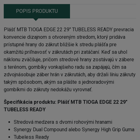
POPIS PRODUKTU
Plášť MTB TIOGA EDGE 22 29" TUBELESS READY prevracia
konvencie dizajnom s otvoreným stredom, ktorý pridáva
prístupné hrany do zákrut bližšie k stredu plášťa pre
okamžitú priľnavosť v zákrutách pri zatáčaní. Keď sa uhol
náklonu zväčšuje, pričom stredové hrany zostávajú v zábere
s terénom, gombíky vonkajšieho radu sa zapájajú, čím sa
zdvojnásobuje záber hrán v zákrutách, aby držali líniu zákruty
takým spôsobom, akým sa plášte s jednoradovými
gombíkmi do zákruty nedokážu vyrovnať.
Špecifikácia produktu:
Plášť MTB TIOGA EDGE 22 29"
TUBELESS READY
Stredová medzera s dvomi rohovými hranami
Synergy Dual Compound alebo Synergy High Grip Guma
Tubeless Ready