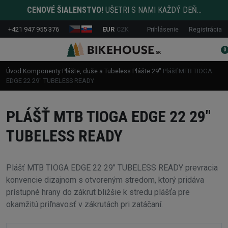
CENOVÉ ŠIALENSTVO!
UŠETRI S NAMI KAŽDÝ DEŇ...
+421 947 955 376
EUR
CZK
Prihlásenie
Registrácia
0
Úvod
Komponenty
Plášte, duše a Tubeless
Plášte
29"
Plášť MTB TIOGA
EDGE 22 29" TUBELESS READY
PLÁŠŤ MTB TIOGA EDGE 22 29"
TUBELESS READY
Plášť MTB TIOGA EDGE 22 29" TUBELESS READY prevracia
konvencie dizajnom s otvoreným stredom, ktorý pridáva
prístupné hrany do zákrut bližšie k stredu plášťa pre
okamžitú priľnavosť v zákrutách pri zatáčaní.