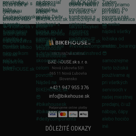
FAKTURAČNÁ ADRESA
BIKE-HOUSE.sk s. r. o.
Nová Ľubovňa 531
065 11 Nová Ľubovňa
Slovensko
+421 947 955 376
info@bikehouse.sk
Podporujeme online platby
DÔLEŽITÉ ODKAZY