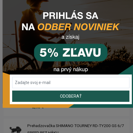
Zimušné Rukavice CHROMAG SIGNAL
45,95 €
Sedlo CHROMAG TRAILMASTER DT V2
89,95 €
Rebuild kit pedálov CHROMAG SYNTH
39,95 €
ODOBERAŤ
Náhradný gumový diel pre košík CRUSSIS YBC-01
2,95 €
Prehadzovačka SHIMANO TOURNEY RD-TY200 GS 6/7
SPEED BEZ HÁKU