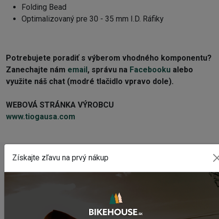
Folding Bead
Optimalizovaný pre 30 - 35 mm I.D. Ráfiky
Potrebujete poradiť s výberom vhodného komponentu?
Z
anechajte nám
email
, správu na
Facebooku
alebo
využite náš chat (modré tlačidlo vpravo dole).
WEBOVÁ STRÁNKA VÝROBCU
www.tiogausa.com
Získajte zľavu na prvý nákup
POSLEDNÉ PRIDANÉ PRODUKTY
Sedlo CHROMAG LIMBER
95,95 €