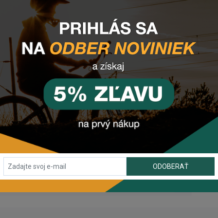
 inžinieri vylepšili vlastnosti zmesi smerom k lepšej
om v priľnavosti. Výsledkom je predvídateľná zmes so
ožiadavky na gravelové preteky v drsnejšom teréne, naši
é od zosilnených plášťov špecifických pre cestné
MTB. Výsledkom tejto kombinácie je konštrukcia
ilnenou a odolnou tkaninou s hustotou 60 tpi, ktorá
u medzi pätkami. Techwall X Gravel, napriek vylepšenej
timálny pocit z jazdy vďaka aramidovej skladacej pätke
malizovanej pre široké ráfiky a jazdu s nižším tlakom
o komponentu?
alebo využite náš
chat
(zelené tlačidlo vpravo dole).
ODOBERAŤ