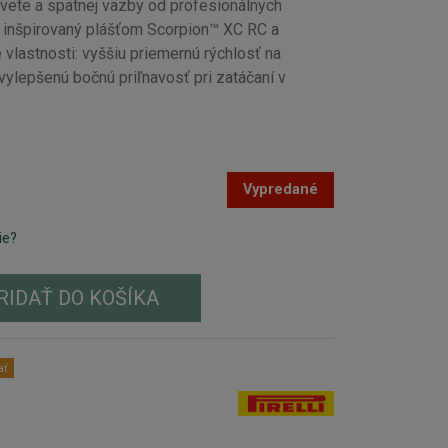
svete a spätnej väzby od profesionálnych
e inšpirovaný plášťom Scorpion™ XC RC a
vlastnosti: vyššiu priemernú rýchlosť na
 vylepšenú bočnú priľnavosť pri zatáčaní v
Vypredané
ie?
RIDAŤ DO KOŠÍKA
ať