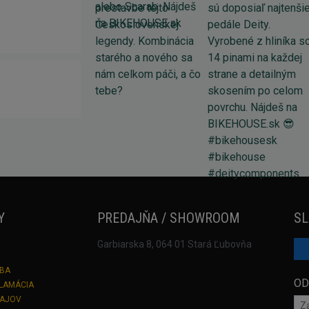
Y
PREDAJŇA / SHOWROOM
SL
Garbiarska 8, 064 01 Stará Ľubovňa
TBA
OD
KLAMÁCIA
DAJOV