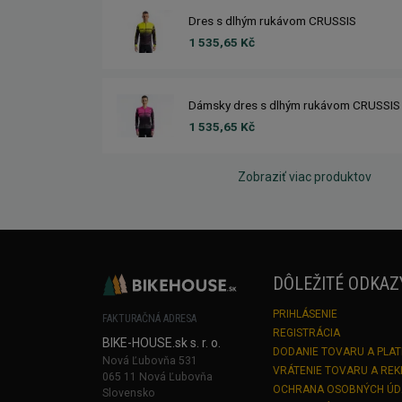
Dres s dlhým rukávom CRUSSIS
1 535,65 Kč
Dámsky dres s dlhým rukávom CRUSSIS
1 535,65 Kč
Zobraziť viac produktov
DÔLEŽITÉ ODKAZ
PRIHLÁSENIE
FAKTURAČNÁ ADRESA
REGISTRÁCIA
BIKE-HOUSE.sk s. r. o.
DODANIE TOVARU A PLA
Nová Ľubovňa 531
VRÁTENIE TOVARU A RE
065 11 Nová Ľubovňa
OCHRANA OSOBNÝCH Ú
Slovensko