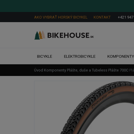
AKO VYBRAŤ HORSKÝ BICYKEL
KONTAKT
+421 947
BICYKLE
ELEKTROBICYKLE
KOMPONENT
Úvod
Komponenty
Plášte, duše a Tubeless
Plášte
700C
Pl