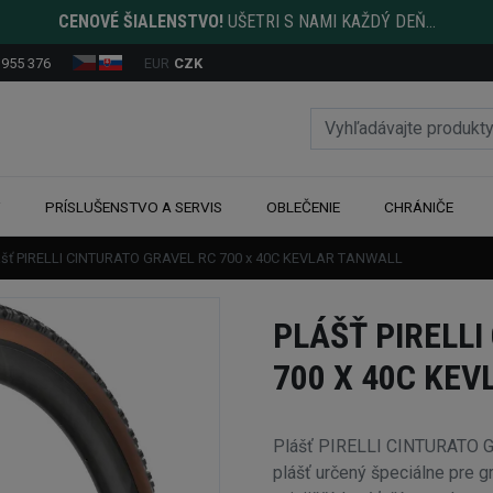
CENOVÉ ŠIALENSTVO!
UŠETRI S NAMI KAŽDÝ DEŇ...
 955 376
EUR
CZK
Y
PRÍSLUŠENSTVO A SERVIS
OBLEČENIE
CHRÁNIČE
ášť PIRELLI CINTURATO GRAVEL RC 700 x 40C KEVLAR TANWALL
PLÁŠŤ PIRELLI
700 X 40C KE
Plášť PIRELLI CINTURATO 
plášť určený špeciálne pre g