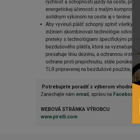
rýchlosť a schopnosti jazdy na ceste, preto
energetickej účinnosti s malým kompromis
solídnym výkonom na ceste aj v teréne
Aby vyvinuli plášť schopný splniť všetky p
inžinieri skombinovali technológie odvoden
preteky s technológiami špecifickými pre 
bezdušového plášťa, ktorá sa vyznačuje zos
presahuje líniu dezénu, a ochrannou vrstvo
ochrane proti prepichnutiu, stále ponúka op
TLR pripravenej na bezdušové použitie, opti
Potrebujete poradiť s výberom vhodnéh
Zanechajte nám
email
, správu na
Facebooku
WEBOVÁ STRÁNKA VÝROBCU
www.pirelli.com