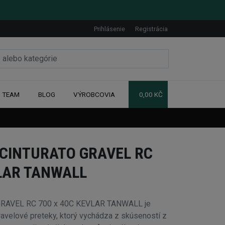
Prihlásenie
Registrácia
TEAM
BLOG
VÝROBCOVIA
0,00 KČ
 CINTURATO GRAVEL RC
VLAR TANWALL
GRAVEL RC 700 x 40C KEVLAR TANWALL je
ravelové preteky, ktorý vychádza z skúseností z