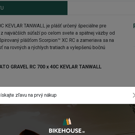
TU
C KEVLAR TANWALL je plášť určený špeciálne pre
 z najväčších súťaží po celom svete a spätnej väzby od
inšpirovaný plášťom Scorpion™ XC RC a zameriava sa na
sť na rovných a rýchlych tratiach a vylepšenú bočnú
URATO GRAVEL RC 700 x 40C KEVLAR TANWALL
ískajte zľavu na prvý nákup
 určená pre štrkové povrchy, ktorá vznikla na základe
ách sveta v rally, kde sú rýchlosť a priľnavosť na ceste
ácia sa opiera o polymérnu matricu zmesi SmartGRIP
žuje jej valivý odpor. Aplikácia na štrku vyžaduje dobrú