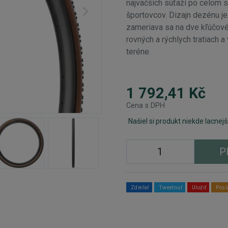
najväčších súťaží po celom 
športovcov. Dizajn dezénu j
zameriava sa na dve kľúčové 
rovných a rýchlych tratiach a
teréne.
1 792,41 Kč
Cena s DPH
Našiel si produkt niekde lacnejš
P
Zdieľať
Tweetnuť
Uložiť
Posl