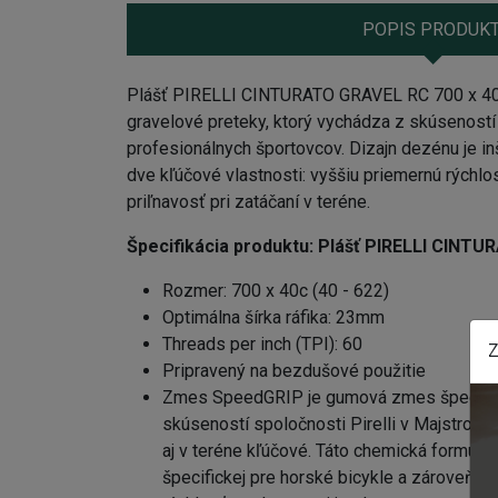
POPIS PRODUK
Plášť PIRELLI CINTURATO GRAVEL RC 700 x 40
gravelové preteky, ktorý vychádza z skúseností
profesionálnych športovcov. Dizajn dezénu je 
dve kľúčové vlastnosti: vyššiu priemernú rýchlo
priľnavosť pri zatáčaní v teréne.
Špecifikácia produktu:
Plášť PIRELLI CINT
Rozmer: 700 x 40c (40 - 622)
Optimálna šírka ráfika: 23mm
Threads per inch (TPI): 60
Z
Pripravený na bezdušové použitie
Zmes SpeedGRIP je gumová zmes špecificky
skúseností spoločnosti Pirelli v Majstrovstv
aj v teréne kľúčové. Táto chemická formul
špecifickej pre horské bicykle a zároveň zni