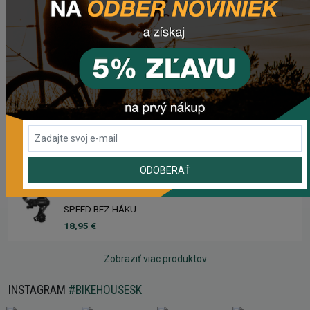
Sedlo CHROMAG TRAILMASTER DT V2
90,50 €
Rebuild kit pedálov CHROMAG SYNTH
40,95 €
Náhradný gumový diel pre košík CRUSSIS YBC-01
2,50 €
ODOBERAŤ
Prehadzovačka SHIMANO TOURNEY RD-TY200 GS 6/7
SPEED BEZ HÁKU
18,95 €
Zobraziť viac produktov
INSTAGRAM
#BIKEHOUSESK