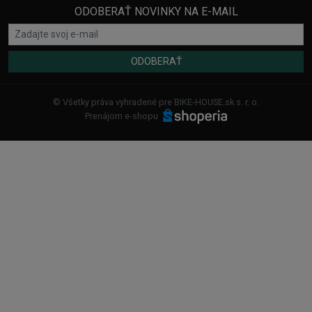
ODOBERAŤ NOVINKY NA E-MAIL
ODOBERAŤ
© Všetky práva vyhradené pre BIKE-HOUSE.sk s. r. o.
Prenájom e-shopu