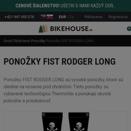
CENOVÉ ŠIALENSTVO!
UŠETRI S NAMI KAŽDÝ DEŇ...
+421 947 955 376
EUR
CZK
Prihlásenie
Registrácia
0
Úvod
Oblečenie
Ponožky
Ponožky FIST RODGER LONG
PONOŽKY FIST RODGER LONG
Ponožky FIST RODGER LONG sú vysoké ponožky, ktoré sú
ideálne na nosenie pod chráničmi. Tieto ponožky sú
vybavené technológiou Thermolite a ponúkajú skvelé
pohodlie a priedušnosť.