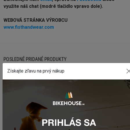
využite náš chat (modré tlačidlo vpravo dole).
WEBOVÁ STRÁNKA VÝROBCU
www.fisthandwear.com
POSLEDNÉ PRIDANÉ PRODUKTY
Získajte zľavu na prvý nákup
Sedlo CHROMAG LIMBER
98,50 €
Zimušné Rukavice CHROMAG SIGNAL
44,95 €