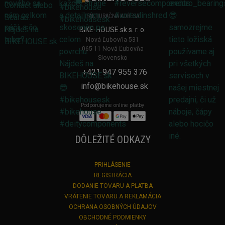
FAKTURAČNÁ ADRESA
BIKE-HOUSE.sk s. r. o.
Nová Ľubovňa 531
065 11 Nová Ľubovňa
Slovensko
+421 947 955 376
info@bikehouse.sk
Podporujeme online platby
DÔLEŽITÉ ODKAZY
PRIHLÁSENIE
REGISTRÁCIA
DODANIE TOVARU A PLATBA
VRÁTENIE TOVARU A REKLAMÁCIA
OCHRANA OSOBNÝCH ÚDAJOV
OBCHODNÉ PODMIENKY