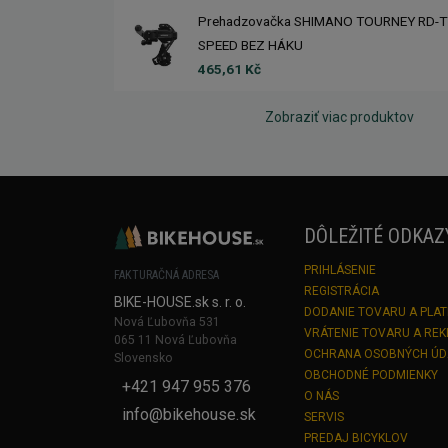
Prehadzovačka SHIMANO TOURNEY RD-T
SPEED BEZ HÁKU
465,61 Kč
Zobraziť viac produktov
DÔLEŽITÉ ODKAZ
PRIHLÁSENIE
FAKTURAČNÁ ADRESA
REGISTRÁCIA
BIKE-HOUSE.sk s. r. o.
DODANIE TOVARU A PLA
Nová Ľubovňa 531
VRÁTENIE TOVARU A RE
065 11 Nová Ľubovňa
OCHRANA OSOBNÝCH Ú
Slovensko
OBCHODNÉ PODMIENKY
+421 947 955 376
O NÁS
info@bikehouse.sk
SERVIS
PREDAJ BICYKLOV