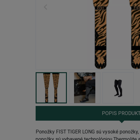
POPIS PRODUK
Ponožky FIST TIGER LONG sú vysoké ponožky, kt
ponožky sú vybavené technológiou Thermolite a