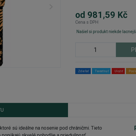
od 981,59 Kč
Cena s DPH
Našiel si produkt niekde lacnejš
P
Zdieľať
Tweetnuť
Uložiť
Posl
TU
oré sú ideálne na nosenie pod chráničmi. Tieto
 ponúkajú skvelé pohodlie a priedušnosť.