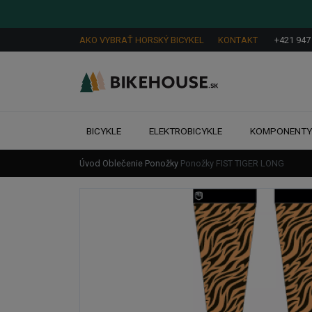
AKO VYBRAŤ HORSKÝ BICYKEL
KONTAKT
+421 947
BICYKLE
ELEKTROBICYKLE
KOMPONENT
Úvod
Oblečenie
Ponožky
Ponožky FIST TIGER LONG