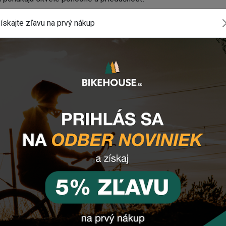
 LONG
ískajte zľavu na prvý nákup
lna, 15 % nylon, 5 % spandex
komponentu? Z
anechajte nám
email
, správu
tlačidlo vpravo dole).
INSTAGRAM
#BIKEHOUSESK