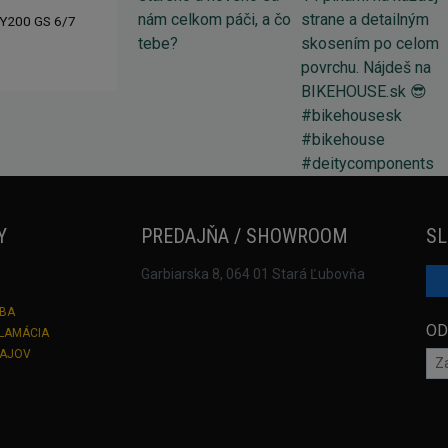
Y200 GS 6/7
Y
PREDAJŇA / SHOWROOM
SL
Garbiarska 8, 064 01 Stará Ľubovňa
TBA
OD
KLAMÁCIA
DAJOV