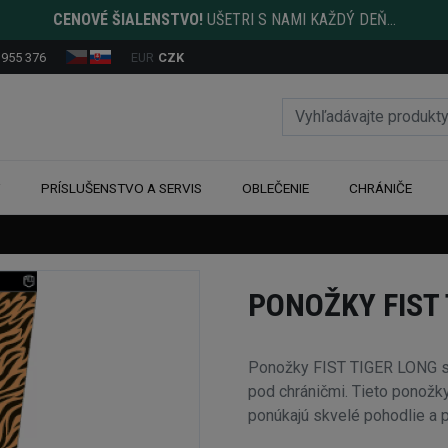
CENOVÉ ŠIALENSTVO!
UŠETRI S NAMI KAŽDÝ DEŇ...
 955 376
EUR
CZK
Y
PRÍSLUŠENSTVO A SERVIS
OBLEČENIE
CHRÁNIČE
PONOŽKY FIST 
Ponožky FIST TIGER LONG sú
pod chráničmi. Tieto ponožk
ponúkajú skvelé pohodlie a 