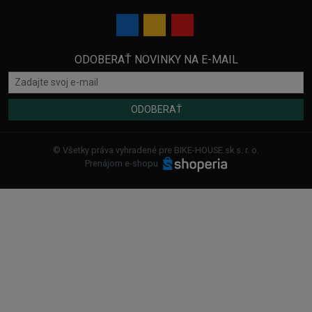
ODOBERAŤ NOVINKY NA E-MAIL
ODOBERAŤ
© Všetky práva vyhradené pre BIKE-HOUSE.sk s. r. o.
Prenájom e-shopu