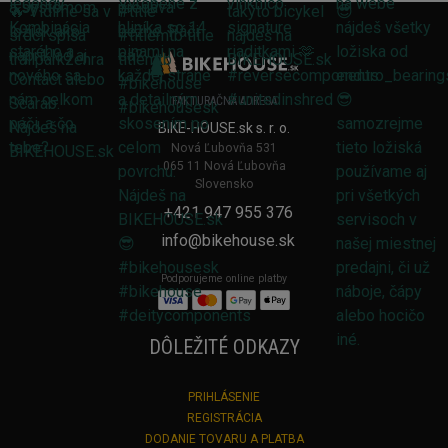
FAKTURAČNÁ ADRESA
BIKE-HOUSE.sk s. r. o.
Nová Ľubovňa 531
065 11 Nová Ľubovňa
Slovensko
+421 947 955 376
info@bikehouse.sk
Podporujeme online platby
DÔLEŽITÉ ODKAZY
PRIHLÁSENIE
REGISTRÁCIA
DODANIE TOVARU A PLATBA