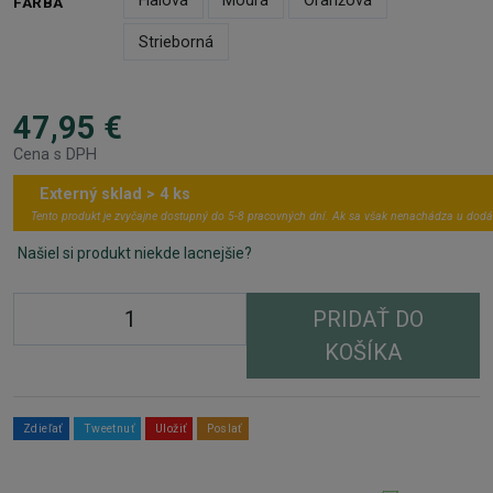
Fialová
Modrá
Oranžová
FARBA
Strieborná
47,95 €
Cena s DPH
Externý sklad > 4 ks
Tento produkt je zvyčajne dostupný do 5-8 pracovných dní. Ak sa však nenachádza u dodá
Našiel si produkt niekde lacnejšie?
PRIDAŤ DO
KOŠÍKA
Zdieľať
Tweetnuť
Uložiť
Poslať