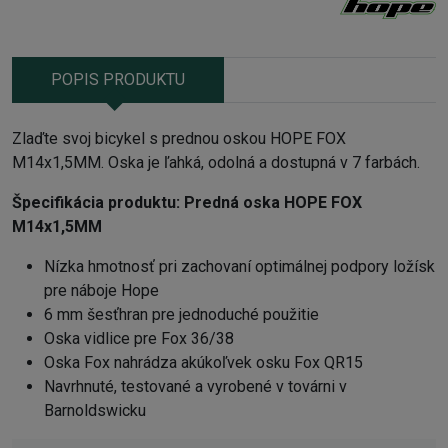
POPIS PRODUKTU
Zlaďte svoj bicykel s prednou oskou HOPE FOX
M14x1,5MM. Oska je ľahká, odolná a dostupná v 7 farbách.
Špecifikácia produktu:
Predná oska HOPE FOX
M14x1,5MM
Nízka hmotnosť pri zachovaní optimálnej podpory ložísk
pre náboje Hope
6 mm šesťhran pre jednoduché použitie
Oska vidlice pre Fox 36/38
Oska Fox nahrádza akúkoľvek osku Fox QR15
Navrhnuté, testované a vyrobené v továrni v
Barnoldswicku