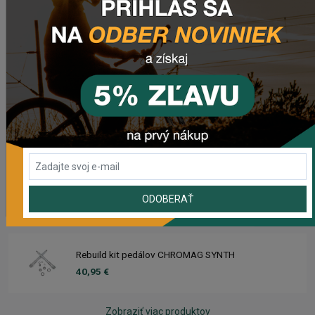
119,95 €
Sedlo CHROMAG LIMBER
98,50 €
Zimušné Rukavice CHROMAG SIGNAL
44,95 €
Sedlo CHROMAG TRAILMASTER DT V2
ODOBERAŤ
90,50 €
Rebuild kit pedálov CHROMAG SYNTH
40,95 €
Zobraziť viac produktov