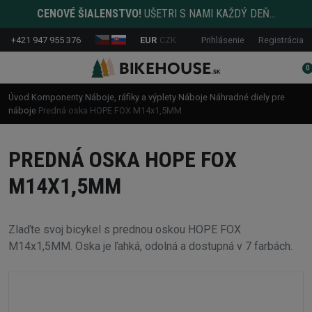
CENOVÉ ŠIALENSTVO!
UŠETRI S NAMI KAŽDÝ DEŇ...
+421 947 955 376
EUR
CZK
Prihlásenie
Registrácia
0
Úvod
Komponenty
Náboje, ráfiky a výplety
Náboje
Náhradné diely pre
náboje
Predná oska HOPE FOX M14x1,5MM
PREDNÁ OSKA HOPE FOX
M14X1,5MM
Zlaďte svoj bicykel s prednou oskou HOPE FOX
M14x1,5MM. Oska je ľahká, odolná a dostupná v 7 farbách.