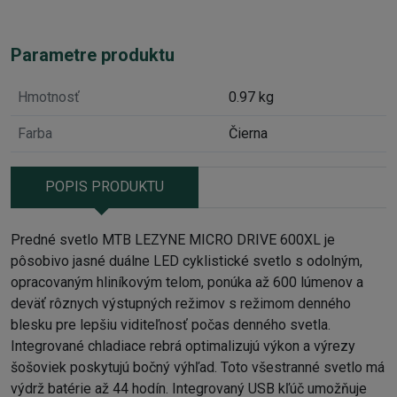
Parametre produktu
Hmotnosť
0.97 kg
Farba
Čierna
POPIS PRODUKTU
Predné svetlo MTB LEZYNE MICRO DRIVE 600XL je
pôsobivo jasné duálne LED cyklistické svetlo s odolným,
opracovaným hliníkovým telom, ponúka až 600 lúmenov a
deväť rôznych výstupných režimov s režimom denného
blesku pre lepšiu viditeľnosť počas denného svetla.
Integrované chladiace rebrá optimalizujú výkon a výrezy
šošoviek poskytujú bočný výhľad. Toto všestranné svetlo má
výdrž batérie až 44 hodín. Integrovaný USB kľúč umožňuje