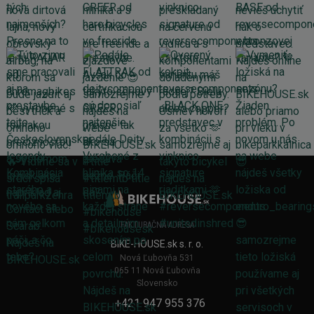
FAKTURAČNÁ ADRESA
BIKE-HOUSE.sk s. r. o.
Nová Ľubovňa 531
065 11 Nová Ľubovňa
Slovensko
+421 947 955 376