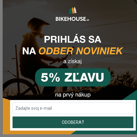
POSLEDNÉ PRIDANÉ PRODUKTY
Predné svetlo CRUSSIS CRS 1200
1 841,55 Kč
Zadné svetlo CRUSSIS CRS 20
503,69 Kč
Dres CRUSSIS
1 633,93 Kč
Dámsky dres CRUSSIS
ODOBERAŤ
1 633,93 Kč