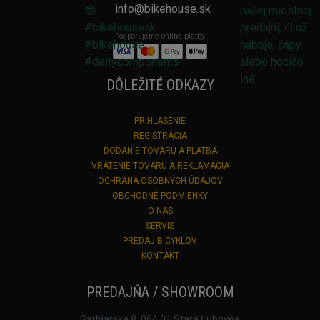
info@bikehouse.sk
Podporujeme online platby
DÔLEŽITÉ ODKAZY
PRIHLÁSENIE
REGISTRÁCIA
DODANIE TOVARU A PLATBA
VRÁTENIE TOVARU A REKLAMÁCIA
OCHRANA OSOBNÝCH ÚDAJOV
OBCHODNÉ PODMIENKY
O NÁS
SERVIS
PREDAJ BICYKLOV
KONTAKT
PREDAJŇA / SHOWROOM
Garbiarska 8, 064 01 Stará Ľubovňa