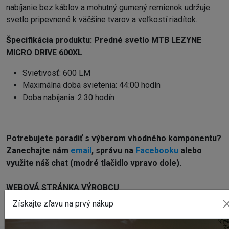
nabíjanie bez káblov a mohutný gumený remienok udržuje
svetlo pripevnené k väčšine tvarov a veľkostí riadítok.
Špecifikácia produktu:
Predné svetlo MTB LEZYNE
MICRO DRIVE 600XL
Svietivosť: 600 LM
Maximálna doba svietenia: 44:00 hodín
Doba nabíjania: 2:30 hodín
Potrebujete poradiť s výberom vhodného komponentu?
Z
anechajte nám
email
, správu na
Facebooku
alebo
využite náš chat (modré tlačidlo vpravo dole).
WEBOVÁ STRÁNKA VÝROBCU
www.lezyne.com
Získajte zľavu na prvý nákup