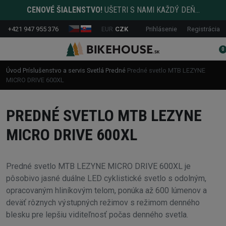
CENOVÉ ŠIALENSTVO!
UŠETRI S NAMI KAŽDÝ DEŇ...
+421 947 955 376
EUR
CZK
Prihlásenie
Registrácia
0
Úvod
Príslušenstvo a servis
Svetlá
Predné
Predné svetlo MTB LEZYNE
MICRO DRIVE 600XL
PREDNÉ SVETLO MTB LEZYNE
MICRO DRIVE 600XL
Predné svetlo MTB LEZYNE MICRO DRIVE 600XL je
pôsobivo jasné duálne LED cyklistické svetlo s odolným,
opracovaným hliníkovým telom, ponúka až 600 lúmenov a
deväť rôznych výstupných režimov s režimom denného
blesku pre lepšiu viditeľnosť počas denného svetla.