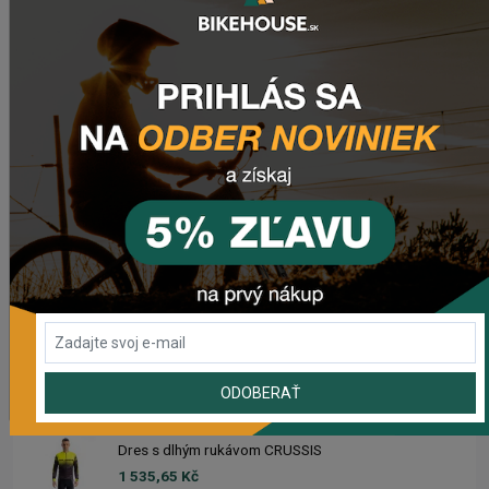
Predné svetlo CRUSSIS CRS 1200
1 841,55 Kč
Zadné svetlo CRUSSIS CRS 20
503,69 Kč
Dres CRUSSIS
1 633,93 Kč
Dámsky dres CRUSSIS
1 633,93 Kč
ODOBERAŤ
Dres s dlhým rukávom CRUSSIS
1 535,65 Kč