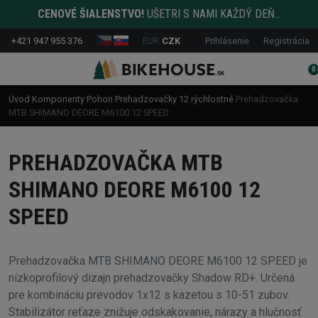
CENOVÉ ŠIALENSTVO!
UŠETRI S NAMI KAŽDÝ DEŇ...
+421 947 955 376
EUR
CZK
Prihlásenie
Registrácia
0
Úvod
Komponenty
Pohon
Prehadzovačky
12 rýchlostné
Prehadzovačka
MTB SHIMANO DEORE M6100 12 SPEED
PREHADZOVAČKA MTB
SHIMANO DEORE M6100 12
SPEED
Prehadzovačka MTB SHIMANO DEORE M6100 12 SPEED je
nízkoprofilový dizajn prehadzovačky Shadow RD+. Určená
pre kombináciu prevodov 1x12 s kazetou s 10-51 zubov.
Stabilizátor reťaze znižuje odskakovanie, nárazy a hlučnosť