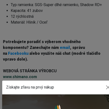
Typ ramienka: SGS-Super dlhé ramienko, Shadow RD+
Kapacita: 41 zubov
12 rýchlostná
Materiál: Hliník / Oceľ
Potrebujete poradiť s výberom vhodného
komponentu? Z
anechajte nám
email
, správu
na
Facebooku
alebo využite náš chat (modré tlačidlo
vpravo dole).
WEBOVÁ STRÁNKA VÝROBCU
www.shimano.com
Získajte zľavu na prvý nákup
POSLEDNÉ PRIDANÉ PRODUKTY