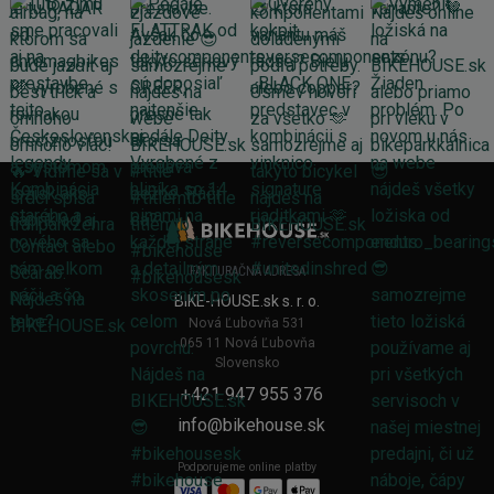
FAKTURAČNÁ ADRESA
BIKE-HOUSE.sk s. r. o.
Nová Ľubovňa 531
065 11 Nová Ľubovňa
Slovensko
+421 947 955 376
info@bikehouse.sk
Podporujeme online platby