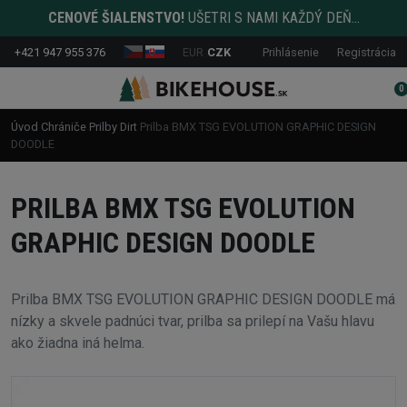
CENOVÉ ŠIALENSTVO!
UŠETRI S NAMI KAŽDÝ DEŇ...
+421 947 955 376
EUR
CZK
Prihlásenie
Registrácia
0
Úvod
Chrániče
Prilby
Dirt
Prilba BMX TSG EVOLUTION GRAPHIC DESIGN
DOODLE
PRILBA BMX TSG EVOLUTION
GRAPHIC DESIGN DOODLE
Prilba BMX TSG EVOLUTION GRAPHIC DESIGN DOODLE má
nízky a skvele padnúci tvar, prilba sa prilepí na Vašu hlavu
ako žiadna iná helma.