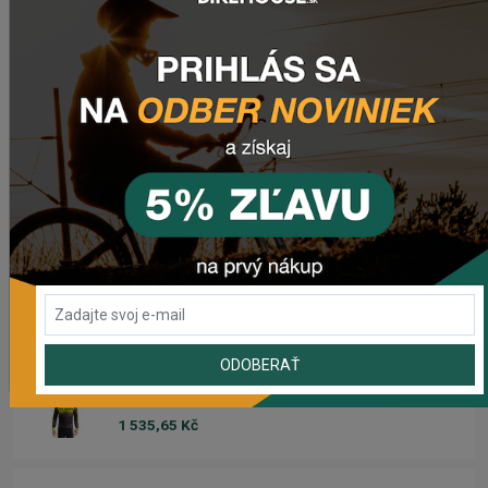
1 841,55 Kč
Zadné svetlo CRUSSIS CRS 20
503,69 Kč
Dres CRUSSIS
1 633,93 Kč
Dámsky dres CRUSSIS
1 633,93 Kč
ODOBERAŤ
Dres s dlhým rukávom CRUSSIS
1 535,65 Kč