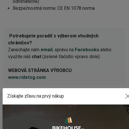
odnímateľné)
Bezpečnostná norma: CE EN 1078 norma
Potrebujete poradiť s výberom vhodných
chráničov?
Zanechajte nám
email
, správu na
Facebooku
alebo
využite náš
chat
(zelené tlačidlo vpravo dole).
WEBOVÁ STRÁNKA VÝROBCU
www.ridetsg.com
Získajte zľavu na prvý nákup
POSLEDNÉ PRIDANÉ PRODUKTY
Predné svetlo CRUSSIS CRS 1200