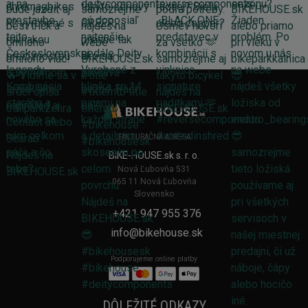
FAKTURAČNÁ ADRESA
BIKE-HOUSE.sk s. r. o.
Nová Ľubovňa 531
065 11 Nová Ľubovňa
Slovensko
+421 947 955 376
info@bikehouse.sk
Podporujeme online platby
DÔLEŽITÉ ODKAZY