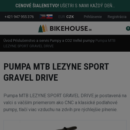
CENOVÉ ŠIALENSTVO!
UŠETRI S NAMI KAŽDÝ DEŇ...
+421 947 955 376
EUR
CZK
Prihlásenie
Registrácia
0
Úvod
Príslušenstvo a servis
Pumpy a CO2
Veľké pumpy
Pumpa MTB
LEZYNE SPORT GRAVEL DRIVE
PUMPA MTB LEZYNE SPORT
GRAVEL DRIVE
Pumpa MTB LEZYNE SPORT GRAVEL DRIVE je postavená na
valci s väčším priemerom ako CNC a klasické podlahové
pumpy, tlačí viac vzduchu na zdvih pre rýchlejšie plnenie.