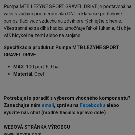
Pumpa MTB LEZYNE SPORT GRAVEL DRIVE je postavená na
valci s väčším priemerom ako CNC a klasické podlahové
pumpy, tlačí viac vzduchu na zdvih pre rýchlejšie plnenie.
Všestranná extra dlhá hadica umožňuje ľahké fúkanie, či už je
váš bicykel na zemi alebo na stojane.
Špecifikácia produktu:
Pumpa MTB LEZYNE SPORT
GRAVEL DRIVE
MAX
: 100 psi | 6,9 bar
Materiál
: Oceľ
Potrebujete poradiť s výberom vhodného komponentu?
Z
anechajte nám
email
, správu na
Facebooku
alebo
využite náš chat (modré tlačidlo vpravo dole).
WEBOVÁ STRÁNKA VÝROBCU
www.lezyne.com