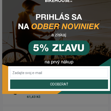
2 420,18 Kč
Zimušné Rukavice CHROMAG SIGNAL
1 104,44 Kč
Sedlo CHROMAG TRAILMASTER DT V2
2 223,62 Kč
Rebuild kit pedálov CHROMAG SYNTH
1 006,16 Kč
ODOBERAŤ
Náhradný gumový diel pre košík CRUSSIS YBC-01
61,43 Kč