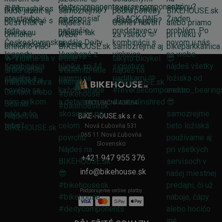
FAKTURAČNÁ ADRESA
BIKE-HOUSE.sk s. r. o.
Nová Ľubovňa 531
065 11 Nová Ľubovňa
Slovensko
+421 947 955 376
info@bikehouse.sk
Podporujeme online platby