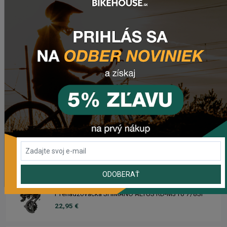
89,95 €
Rebuild kit pedálov CHROMAG SYNTH
39,95 €
Náhradný gumový diel pre košík CRUSSIS YBC-01
2,95 €
Prehadzovačka SHIMANO TOURNEY RD-TY200 GS 6/7
SPEED BEZ HÁKU
18,95 €
ODOBERAŤ
Prehadzovačka SHIMANO ALTUS RD-M310 7/8SP
22,95 €