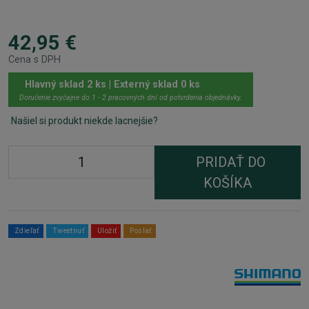
42,95 €
Cena s DPH
Hlavný sklad 2 ks | Externý sklad 0 ks
Doručenie zvyčajne do 1 - 2 pracovných dní od potvrdenia objednávky.
Našiel si produkt niekde lacnejšie?
PRIDAŤ DO
KOŠÍKA
Zdieľať
Tweetnuť
Uložiť
Poslať