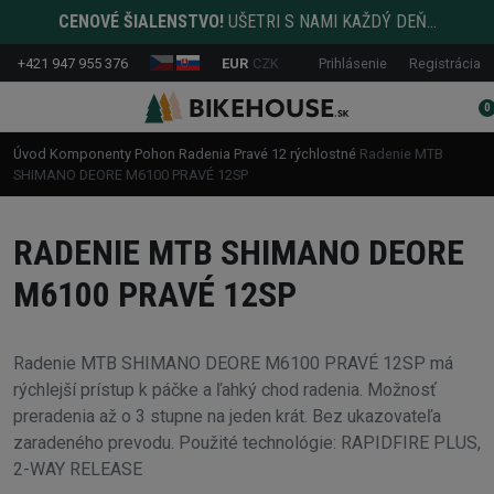
CENOVÉ ŠIALENSTVO!
UŠETRI S NAMI KAŽDÝ DEŇ...
+421 947 955 376
EUR
CZK
Prihlásenie
Registrácia
0
Úvod
Komponenty
Pohon
Radenia
Pravé
12 rýchlostné
Radenie MTB
SHIMANO DEORE M6100 PRAVÉ 12SP
RADENIE MTB SHIMANO DEORE
M6100 PRAVÉ 12SP
Radenie MTB SHIMANO DEORE M6100 PRAVÉ 12SP má
rýchlejší prístup k páčke a ľahký chod radenia. Možnosť
preradenia až o 3 stupne na jeden krát. Bez ukazovateľa
zaradeného prevodu. Použité technológie: RAPIDFIRE PLUS,
2-WAY RELEASE