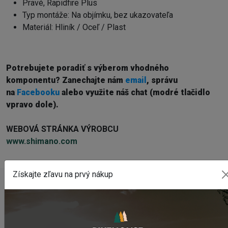
Pravé, Rapidfire Plus
Typ montáže: Na objímku, bez ukazovateľa
Materiál: Hliník / Oceľ / Plast
Potrebujete poradiť s výberom vhodného
komponentu? Z
anechajte nám
email
, správu
na
Facebooku
alebo využite náš chat (modré tlačidlo
vpravo dole).
WEBOVÁ STRÁNKA VÝROBCU
www.shimano.com
Získajte zľavu na prvý nákup
POSLEDNÉ PRIDANÉ PRODUKTY
Sedlo CHROMAG TRAILMASTER DT V2