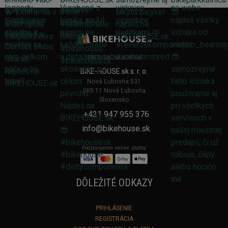
FAKTURAČNÁ ADRESA
BIKE-HOUSE.sk s. r. o.
Nová Ľubovňa 531
065 11 Nová Ľubovňa
Slovensko
+421 947 955 376
info@bikehouse.sk
Podporujeme online platby
DÔLEŽITÉ ODKAZY
PRIHLÁSENIE
REGISTRÁCIA