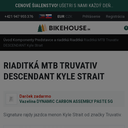
CENOVÉ ŠIALENSTVO!
UŠETRI S NAMI KAŽDÝ DEŇ...
+421 947 955 376
EUR
CZK
Prihlásenie
Registrácia
0
Úvod
Komponenty
Predstavce a riaditká
Riaditká
Riaditká MTB Truvativ
DESCENDANT Kyle Strait
RIADITKÁ MTB TRUVATIV
DESCENDANT KYLE STRAIT
Darček zadarmo
Vazelína DYNAMIC CARBON ASSEMBLY PASTE 5G
Signature rajdy jazdca menon Kyle Strait od značky Truvativ.