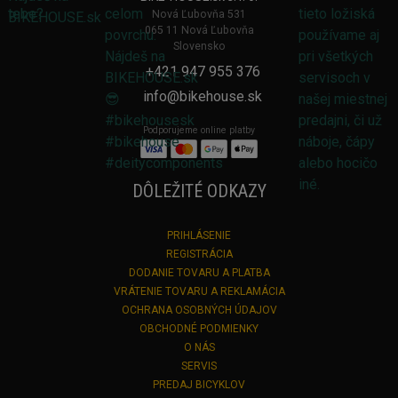
Nová Ľubovňa 531
065 11 Nová Ľubovňa
Slovensko
+421 947 955 376
info@bikehouse.sk
Podporujeme online platby
DÔLEŽITÉ ODKAZY
PRIHLÁSENIE
REGISTRÁCIA
DODANIE TOVARU A PLATBA
VRÁTENIE TOVARU A REKLAMÁCIA
OCHRANA OSOBNÝCH ÚDAJOV
OBCHODNÉ PODMIENKY
O NÁS
SERVIS
PREDAJ BICYKLOV