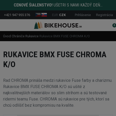
CENOVÉ ŠIALENSTVO!
UŠETRI S NAMI KAŽDÝ DEŇ...
+421 947 955 376
EUR
CZK
Prihlásenie
Registrácia
0
Úvod
Chrániče
Rukavice
Rukavice BMX FUSE CHROMA K/O
RUKAVICE BMX FUSE CHROMA
K/O
Rad CHROMA prináša medzi rukavice Fuse farby a charizmu.
Rukavice BMX FUSE CHROMA K/O sú ušité z
najkvalitnejších materiálov so slim strihom a sú testované
ridermi teamu Fuse. CHROMA sú rukavice pre tých, ktorí sa
chcú odlíšiť bez kompromisu na kvalite.