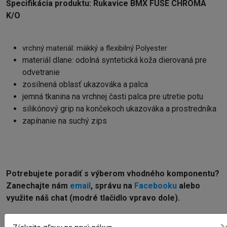
Špecifikácia produktu:
Rukavice BMX FUSE CHROMA
K/O
vrchný materiál: mäkký a flexibilný Polyester
materiál dlane: odolná syntetická koža dierovaná pre
odvetranie
zosilnená oblasť ukazováka a palca
jemná tkanina na vrchnej časti palca pre utretie potu
silikónový grip na končekoch ukazováka a prostredníka
zapínanie na suchý zips
Potrebujete poradiť s výberom vhodného komponentu?
Z
anechajte nám
email
, správu na
Facebooku
alebo
využite náš chat (modré tlačidlo vpravo dole).