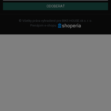
ODOBERAŤ
© Všetky práva vyhradené pre BIKE-HOUSE.sk s. r. o.
Prenájom e-shopu