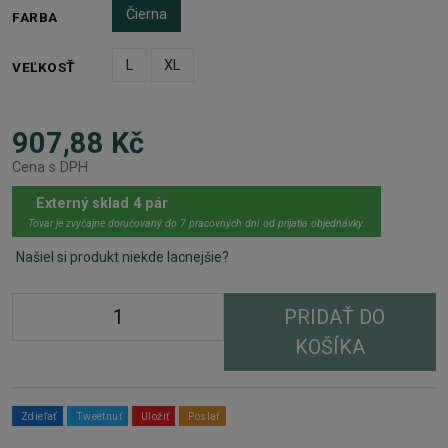
Čierna
FARBA
L
XL
VEĽKOSŤ
907,88 Kč
Cena s DPH
Externý sklad 4 pár
Tovar je zvyčajne doručovaný do 7 pracovných dní od prijatia objednávky.
Našiel si produkt niekde lacnejšie?
PRIDAŤ DO
KOŠÍKA
Zdieľať
Tweetnuť
Uložiť
Poslať