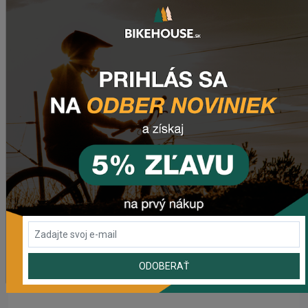
POSLEDNÉ PRIDANÉ PRODUKTY
Sedlo CHROMAG LIMBER
2 357,53 Kč
Zimušné Rukavice CHROMAG SIGNAL
1 129,01 Kč
Sedlo CHROMAG TRAILMASTER DT V2
2 210,11 Kč
Rebuild kit pedálov CHROMAG SYNTH
981,59 Kč
ODOBERAŤ