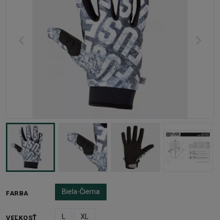
Biela-Čierna
FARBA
L
XL
VEĽKOSŤ