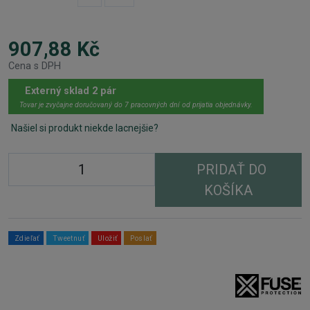
907,88 Kč
Cena s DPH
Externý sklad 2 pár
Tovar je zvyčajne doručovaný do 7 pracovných dní od prijatia objednávky.
Našiel si produkt niekde lacnejšie?
PRIDAŤ DO
KOŠÍKA
Zdieľať
Tweetnuť
Uložiť
Poslať