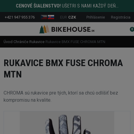
CENOVÉ ŠIALENSTVO!
UŠETRI S NAMI KAŽDÝ DEŇ...
+421 947 955 376
EUR
CZK
Prihlásenie
Registrácia
0
Úvod
Chrániče
Rukavice
Rukavice BMX FUSE CHROMA MTN
RUKAVICE BMX FUSE CHROMA
MTN
CHROMA sú rukavice pre tých, ktorí sa chcú odlíšiť bez
kompromisu na kvalite.