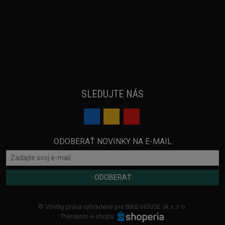
SLEDUJTE NÁS
ODOBERAŤ NOVINKY NA E-MAIL
ODOBERAŤ
© Všetky práva vyhradené pre BIKE-HOUSE.sk s. r. o.
Prenájom e-shopu