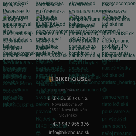
FAKTURAČNÁ ADRESA
BIKE-HOUSE.sk s. r. o.
Nová Ľubovňa 531
065 11 Nová Ľubovňa
Slovensko
+421 947 955 376
info@bikehouse.sk