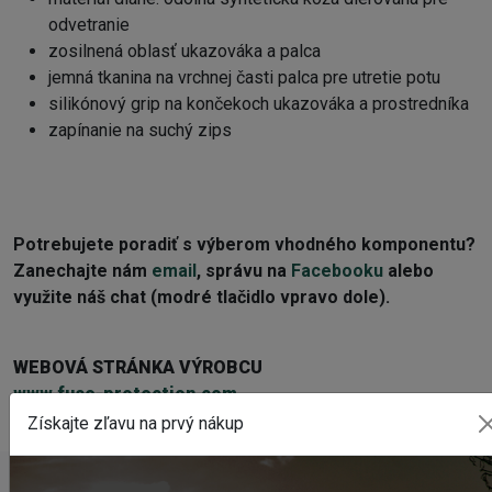
odvetranie
zosilnená oblasť ukazováka a palca
jemná tkanina na vrchnej časti palca pre utretie potu
silikónový grip na končekoch ukazováka a prostredníka
zapínanie na suchý zips
Potrebujete poradiť s výberom vhodného komponentu?
Z
anechajte nám
email
, správu na
Facebooku
alebo
využite náš chat (modré tlačidlo vpravo dole).
WEBOVÁ STRÁNKA VÝROBCU
www.fuse-protection.com
Získajte zľavu na prvý nákup