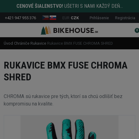
CENOVÉ ŠIALENSTVO!
UŠETRI S NAMI KAŽDÝ DEŇ...
+421 947 955 376
EUR
CZK
Prihlásenie
Registrácia
0
Úvod
Chrániče
Rukavice
Rukavice BMX FUSE CHROMA SHRED
RUKAVICE BMX FUSE CHROMA
SHRED
CHROMA sú rukavice pre tých, ktorí sa chcú odlíšiť bez
kompromisu na kvalite.