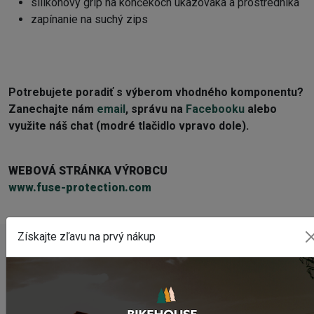
silikónový grip na končekoch ukazováka a prostredníka
zapínanie na suchý zips
Potrebujete poradiť s výberom vhodného komponentu?
Z
anechajte nám
email
, správu na
Facebooku
alebo
využite náš chat (modré tlačidlo vpravo dole).
WEBOVÁ STRÁNKA VÝROBCU
www.fuse-protection.com
Získajte zľavu na prvý nákup
POSLEDNÉ PRIDANÉ PRODUKTY
Sedlo CHROMAG LIMBER