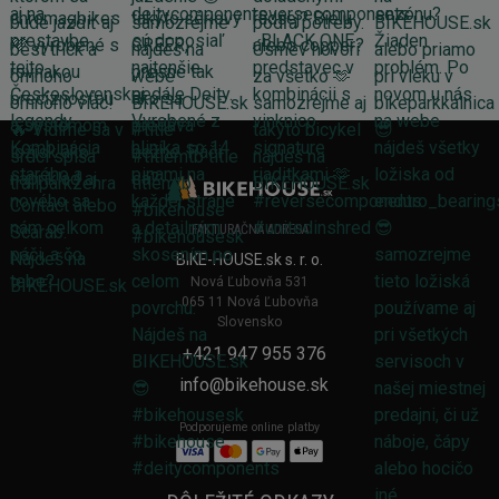
FAKTURAČNÁ ADRESA
BIKE-HOUSE.sk s. r. o.
Nová Ľubovňa 531
065 11 Nová Ľubovňa
Slovensko
+421 947 955 376
info@bikehouse.sk
Podporujeme online platby