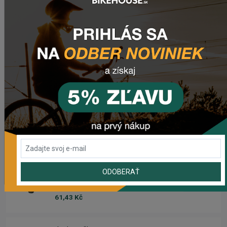
2 420,18 Kč
Zimušné Rukavice CHROMAG SIGNAL
1 104,44 Kč
Sedlo CHROMAG TRAILMASTER DT V2
2 223,62 Kč
Rebuild kit pedálov CHROMAG SYNTH
1 006,16 Kč
ODOBERAŤ
Náhradný gumový diel pre košík CRUSSIS YBC-01
61,43 Kč