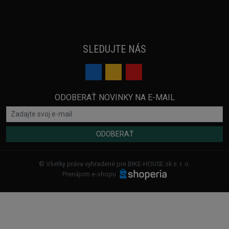
SLEDUJTE NÁS
ODOBERAŤ NOVINKY NA E-MAIL
ODOBERAŤ
© Všetky práva vyhradené pre BIKE-HOUSE.sk s. r. o.
Prenájom e-shopu