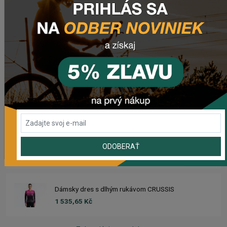
503,69 Kč
Dres CRUSSIS
1 633,93 Kč
Dámsky dres CRUSSIS
1 633,93 Kč
Dres s dlhým rukávom CRUSSIS
ODOBERAŤ
1 535,65 Kč
Dámsky dres s dlhým rukávom CRUSSIS
1 535,65 Kč