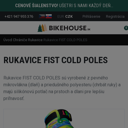
CENOVÉ ŠIALENSTVO!
UŠETRI S NAMI KAŽDÝ DEŇ...
+421 947 955 376
EUR
CZK
Prihlásenie
Registrácia
0
Úvod
Chrániče
Rukavice
Rukavice FIST COLD POLES
RUKAVICE FIST COLD POLES
Rukavice FIST COLD POLES sú vyrobené z pevného
mikrovlákna (dlaň) a priedušného polyesteru (chrbát ruky) a
majú silikónovú potlač na prstoch a dlani pre lepšiu
priľnavosť.