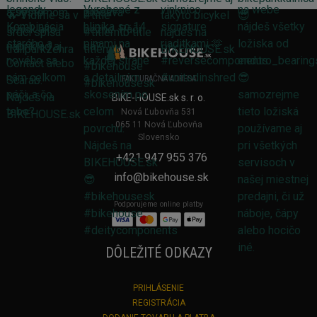
FAKTURAČNÁ ADRESA
BIKE-HOUSE.sk s. r. o.
Nová Ľubovňa 531
065 11 Nová Ľubovňa
Slovensko
+421 947 955 376
info@bikehouse.sk
Podporujeme online platby
DÔLEŽITÉ ODKAZY
PRIHLÁSENIE
REGISTRÁCIA