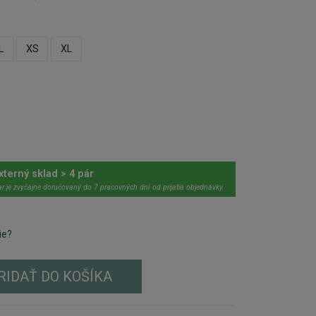
L
XS
XL
xterný sklad > 4 pár
r je zvyčajne doručovaný do 7 pracovných dní od prijatia objednávky.
ie?
RIDAŤ DO KOŠÍKA