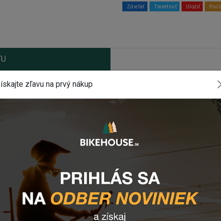
Zdieľať
Tweetnuť
Uložiť
Posl
TU
ískajte zľavu na prvý nákup
ného mikrovlákna (dlaň) a priedušného polyesteru
a dlani pre lepšiu priľnavosť.
 STOCKER
komponentu? Z
anechajte nám
email
, správu
tlačidlo vpravo dole).