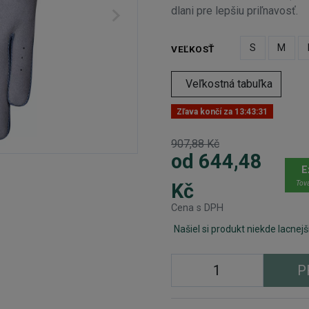
dlani pre lepšiu priľnavosť.
S
M
VEĽKOSŤ
Veľkostná tabuľka
Zľava končí za
13:43:31
907,88 Kč
od 644,48
E
Tova
Kč
Cena s DPH
Našiel si produkt niekde lacnejš
P