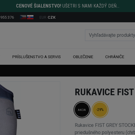
CENOVÉ ŠIALENSTVO!
UŠETRI S NAMI KAŽDÝ DEŇ...
 955 376
EUR
CZK
Y
PRÍSLUŠENSTVO A SERVIS
OBLEČENIE
CHRÁNIČE
RUKAVICE FIS
-29%
AKCIA
Rukavice FIST GREY STOCKER
priedušného polyesteru (chrb