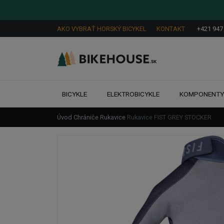
AKO VYBRAŤ HORSKÝ BICYKEL
KONTAKT
+421 947
BICYKLE
ELEKTROBICYKLE
KOMPONENT
Úvod
Chrániče
Rukavice
Rukavice FIST GREY STOCKER