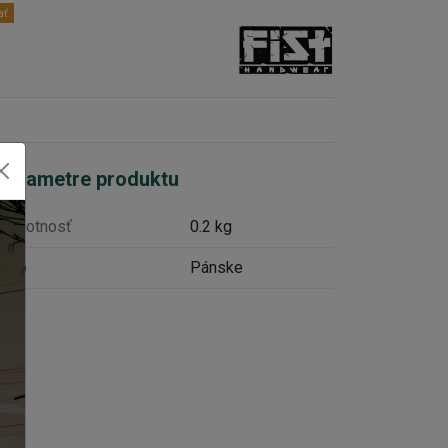
ať
Parametre produktu
Hmotnosť
0.2 kg
Typ
Pánske