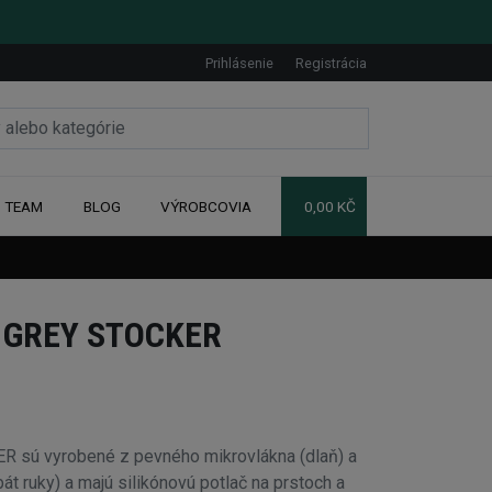
Prihlásenie
Registrácia
TEAM
BLOG
VÝROBCOVIA
0,00 KČ
T GREY STOCKER
 sú vyrobené z pevného mikrovlákna (dlaň) a
át ruky) a majú silikónovú potlač na prstoch a