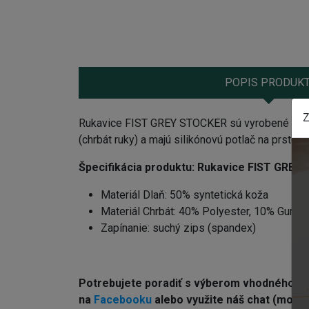
POPIS PRODUK
Z
Rukavice FIST GREY STOCKER sú vyrobené z pev
(chrbát ruky) a majú silikónovú potlač na prstoch 
Špecifikácia produktu:
Rukavice FIST GREY
Materiál Dlaň: 50% syntetická koža
Materiál Chrbát: 40% Polyester, 10% Guma
Zapínanie: suchý zips (spandex)
Potrebujete poradiť s výberom vhodného 
na
Facebooku
alebo využite náš chat (modré 