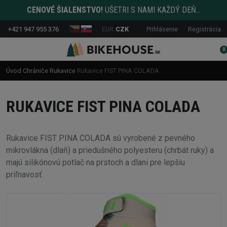
CENOVÉ ŠIALENSTVO!
UŠETRI S NAMI KAŽDÝ DEŇ...
+421 947 955 376
EUR
CZK
Prihlásenie
Registrácia
0
Úvod
Chrániče
Rukavice
Rukavice FIST PINA COLADA
RUKAVICE FIST PINA COLADA
Rukavice FIST PINA COLADA sú vyrobené z pevného
mikrovlákna (dlaň) a priedušného polyesteru (chrbát ruky) a
majú silikónovú potlač na prstoch a dlani pre lepšiu
priľnavosť.