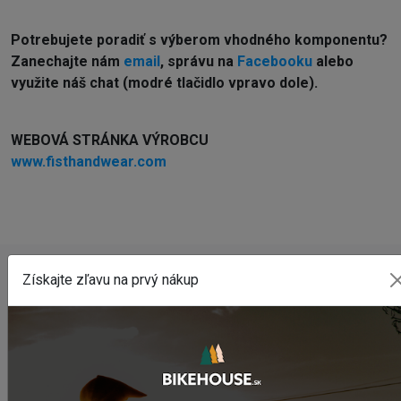
Potrebujete poradiť s výberom vhodného komponentu?
Z
anechajte nám
email
, správu na
Facebooku
alebo
využite náš chat (modré tlačidlo vpravo dole).
WEBOVÁ STRÁNKA VÝROBCU
www.fisthandwear.com
Získajte zľavu na prvý nákup
POSLEDNÉ PRIDANÉ PRODUKTY
Sedlo CHROMAG LIMBER
2 420,18 Kč