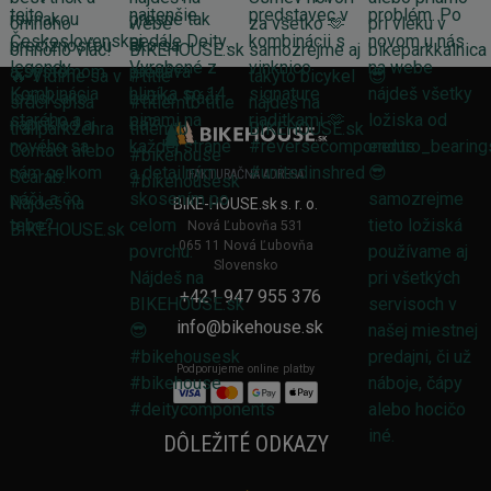
FAKTURAČNÁ ADRESA
BIKE-HOUSE.sk s. r. o.
Nová Ľubovňa 531
065 11 Nová Ľubovňa
Slovensko
+421 947 955 376
info@bikehouse.sk
Podporujeme online platby
DÔLEŽITÉ ODKAZY