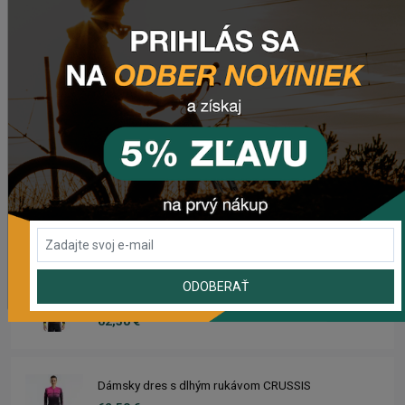
Zadné svetlo CRUSSIS CRS 20
20,50 €
Dres CRUSSIS
66,50 €
Dámsky dres CRUSSIS
66,50 €
ODOBERAŤ
Dres s dlhým rukávom CRUSSIS
62,50 €
Dámsky dres s dlhým rukávom CRUSSIS