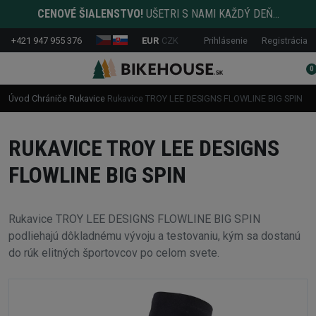
CENOVÉ ŠIALENSTVO!
UŠETRI S NAMI KAŽDÝ DEŇ...
+421 947 955 376
EUR
CZK
Prihlásenie
Registrácia
0
Úvod
Chrániče
Rukavice
Rukavice TROY LEE DESIGNS FLOWLINE BIG SPIN
RUKAVICE TROY LEE DESIGNS
FLOWLINE BIG SPIN
Rukavice TROY LEE DESIGNS FLOWLINE BIG SPIN
podliehajú dôkladnému vývoju a testovaniu, kým sa dostanú
do rúk elitných športovcov po celom svete.