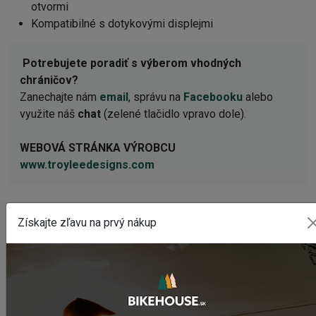
otvormi
Kompatibilné s dotykovými displejmi
Potrebujete poradiť s výberom vhodných
chráničov?
Zanechajte nám
email
, správu na
Facebooku
alebo
využite náš
chat
(zelené tlačidlo vpravo dole).
WEBOVÁ STRÁNKA VÝROBCU
www.troyleedesigns.com
Získajte zľavu na prvý nákup
POSLEDNÉ PRIDANÉ PRODUKTY
Predné svetlo CRUSSIS CRS 1200
74,95 €