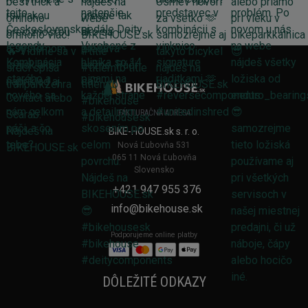
FAKTURAČNÁ ADRESA
BIKE-HOUSE.sk s. r. o.
Nová Ľubovňa 531
065 11 Nová Ľubovňa
Slovensko
+421 947 955 376
info@bikehouse.sk
Podporujeme online platby
DÔLEŽITÉ ODKAZY