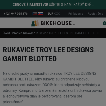
CENOVÉ ŠIALENSTVO!
UŠETRI S NAMI KAŽDÝ DEŇ...
+421 947 955 376
EUR
CZK
Prihlásenie
Registrácia
0
Úvod
Chrániče
Rukavice
Rukavice TROY LEE DESIGNS GAMBIT BLOTTED
RUKAVICE TROY LEE DESIGNS
GAMBIT BLOTTED
Na divoké jazdy si nasaďte rukavice TROY LEE DESIGNS
GAMBIT BLOTTED. Kĺby rukavíc sú chránené kĺbovou
ochranou proti nárazom D3O®, ktorá odpudzuje nečistoty a
odreniny. Kompresne tvarovaná manžeta drží rukavicu pevne
a jednovrstvová dlaň je perforovaná laserom pre
priedušnosť.