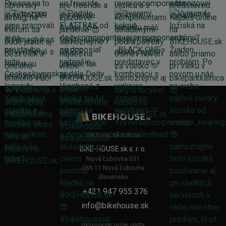
FAKTURAČNÁ ADRESA
BIKE-HOUSE.sk s. r. o.
Nová Ľubovňa 531
065 11 Nová Ľubovňa
Slovensko
+421 947 955 376
info@bikehouse.sk
Podporujeme online platby