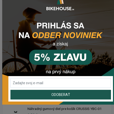
Sedlo CHROMAG LIMBER
98,50 €
Zimušné Rukavice CHROMAG SIGNAL
44,95 €
Sedlo CHROMAG TRAILMASTER DT V2
90,50 €
Rebuild kit pedálov CHROMAG SYNTH
40,95 €
ODOBERAŤ
Náhradný gumový diel pre košík CRUSSIS YBC-01