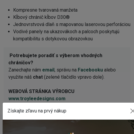
Kompresne tvarovaná manžeta
Kĺbový chránič kĺbov D30®
Jednovrstvová dlaň s mapovanou laserovou perforáciou
Vodivé panely na ukazovákoch a palcoch poskytujú
kompatibilitu s dotykovou obrazovkou
Potrebujete poradiť s výberom vhodných
chráničov?
Zanechajte nám
email
, správu na
Facebooku
alebo
využite náš
chat
(zelené tlačidlo vpravo dole).
WEBOVÁ STRÁNKA VÝROBCU
www.troyleedesigns.com
Získajte zľavu na prvý nákup
POSLEDNÉ PRIDANÉ PRODUKTY