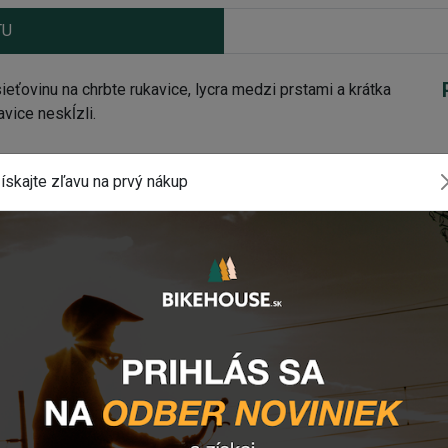
TU
ovinu na chrbte rukavice, lycra medzi prstami a krátka
vice neskĺzli.
OL SP4
ískajte zľavu na prvý nákup
ylon, 10% elastan
blasť úchopu, výstuž medzi palcom a ukazovákom,
 na zápästí a prstoch, protišmykové silikónové zóny na
tí, kompatibilné s dotykovou obrazovkou