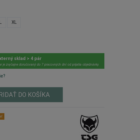
L
XL
xterný sklad > 4 pár
r je zvyčajne doručovaný do 7 pracovných dní od prijatia objednávky.
ie?
RIDAŤ DO KOŠÍKA
ať