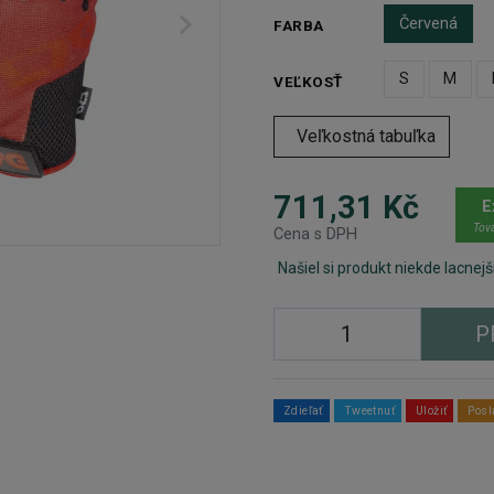
Červená
FARBA
S
M
VEĽKOSŤ
Veľkostná tabuľka
711,31 Kč
E
Tova
Cena s DPH
Našiel si produkt niekde lacnejš
P
Zdieľať
Tweetnuť
Uložiť
Posl