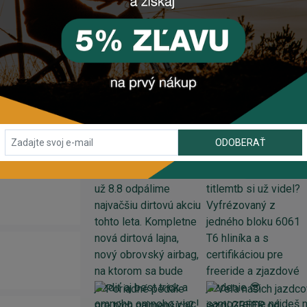
komponentu? Z
anechajte nám
email
, správu
tlačidlo vpravo dole).
ODOBERAŤ
INSTAGRAM
#BIKEHOUSESK