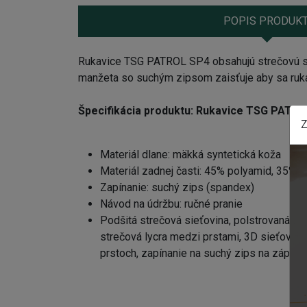
POPIS PRODUK
Rukavice TSG PATROL SP4 obsahujú strečovú sieť
manžeta so suchým zipsom zaisťuje aby sa ruka
Špecifikácia produktu: Rukavice TSG PATR
Z
Materiál dlane: mäkká syntetická koža
Materiál zadnej časti: 45% polyamid, 35% n
Zapínanie: suchý zips (spandex)
Návod na údržbu: ručné pranie
Podšitá strečová sieťovina, polstrovaná o
strečová lycra medzi prstami, 3D sieťovina
prstoch, zapínanie na suchý zips na zápäs