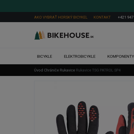
AKO VYBRAŤ HORSKÝ BICYKEL
KONTAKT
+421 947
BICYKLE
ELEKTROBICYKLE
KOMPONENT
Úvod
Chrániče
Rukavice
Rukavice TSG PATROL SP4