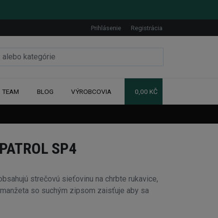
Prihlásenie
Registrácia
TEAM
BLOG
VÝROBCOVIA
0,00 KČ
 PATROL SP4
ahujú strečovú sieťovinu na chrbte rukavice,
a manžeta so suchým zipsom zaisťuje aby sa