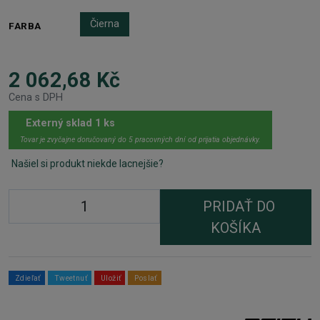
Čierna
FARBA
2 062,68 Kč
Cena s DPH
Externý sklad 1 ks
Tovar je zvyčajne doručovaný do 5 pracovných dní od prijatia objednávky.
Našiel si produkt niekde lacnejšie?
PRIDAŤ DO
KOŠÍKA
Zdieľať
Tweetnuť
Uložiť
Poslať