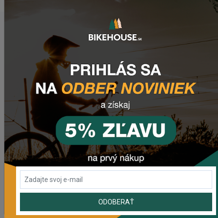
POSLEDNÉ PRIDANÉ PRODUKTY
Predné svetlo CRUSSIS CRS 1200
1 841,55 Kč
Zadné svetlo CRUSSIS CRS 20
503,69 Kč
Dres CRUSSIS
1 633,93 Kč
ODOBERAŤ
Dámsky dres CRUSSIS
1 633,93 Kč