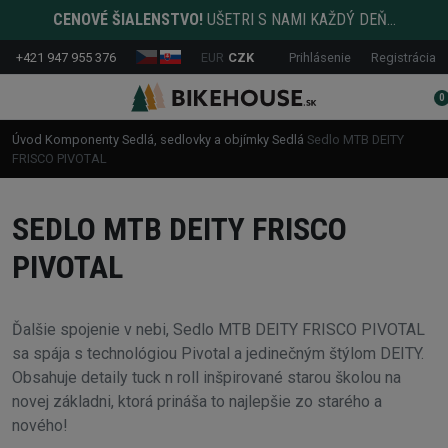
CENOVÉ ŠIALENSTVO!
UŠETRI S NAMI KAŽDÝ DEŇ...
+421 947 955 376
EUR
CZK
Prihlásenie
Registrácia
0
Úvod
Komponenty
Sedlá, sedlovky a objímky
Sedlá
Sedlo MTB DEITY
FRISCO PIVOTAL
SEDLO MTB DEITY FRISCO
PIVOTAL
Ďalšie spojenie v nebi, Sedlo MTB DEITY FRISCO PIVOTAL
sa spája s technológiou Pivotal a jedinečným štýlom DEITY.
Obsahuje detaily tuck n roll inšpirované starou školou na
novej základni, ktorá prináša to najlepšie zo starého a
nového!