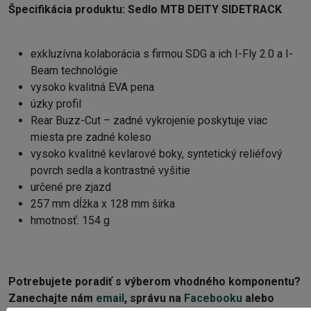
Špecifikácia produktu: Sedlo MTB DEITY SIDETRACK
exkluzívna kolaborácia s firmou SDG a ich I-Fly 2.0 a I-
Beam technológie
vysoko kvalitná EVA pena
úzky profil
Rear Buzz-Cut – zadné vykrojenie poskytuje viac
miesta pre zadné koleso
vysoko kvalitné kevlarové boky, syntetický reliéfový
povrch sedla a kontrastné vyšitie
určené pre zjazd
257 mm dĺžka x 128 mm šírka
hmotnosť: 154 g
Potrebujete poradiť s výberom vhodného komponentu?
Zanechajte nám
email
, správu na
Facebooku
alebo