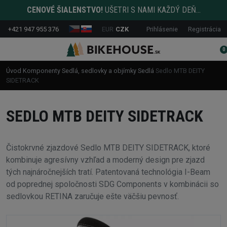
CENOVÉ ŠIALENSTVO!
UŠETRI S NAMI KAŽDÝ DEŇ...
+421 947 955 376
EUR
CZK
Prihlásenie
Registrácia
0
Úvod
Komponenty
Sedlá, sedlovky a objímky
Sedlá
Sedlo MTB DEITY
SIDETRACK
SEDLO MTB DEITY SIDETRACK
Čistokrvné zjazdové Sedlo MTB DEITY SIDETRACK, ktoré
kombinuje agresívny vzhľad a moderný design pre zjazd
tých najnáročnejších tratí. Patentovaná technológia I-Beam
od poprednej spoločnosti SDG Components v kombinácii so
sedlovkou RETINA zaručuje ešte väčšiu pevnosť.