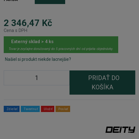
2 346,47 Kč
Cena s DPH
Externý sklad > 4 ks
Tovar je zvyčajne doručovaný do 5 pracovných dní od prijatia objednávky.
Našiel si produkt niekde lacnejšie?
PRIDAŤ DO
KOŠÍKA
Zdieľať
Tweetnuť
Uložiť
Poslať