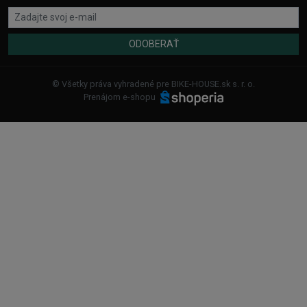
ODOBERAŤ
© Všetky práva vyhradené pre BIKE-HOUSE.sk s. r. o.
Prenájom e-shopu