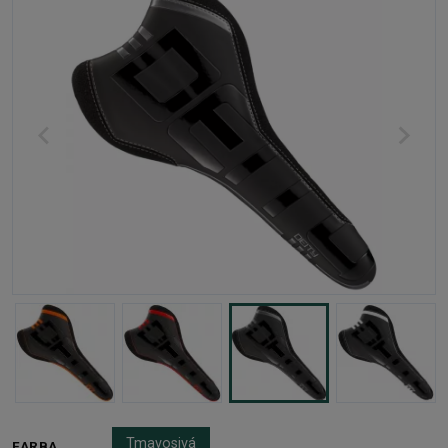
Tmavosivá
FARBA