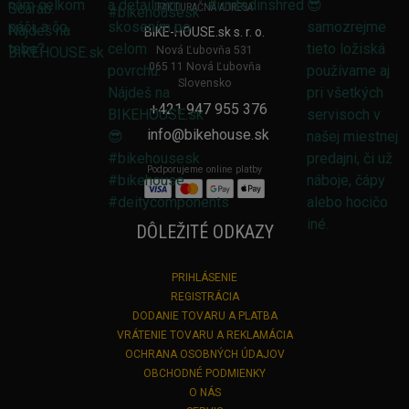
FAKTURAČNÁ ADRESA
BIKE-HOUSE.sk s. r. o.
Nová Ľubovňa 531
065 11 Nová Ľubovňa
Slovensko
+421 947 955 376
info@bikehouse.sk
Podporujeme online platby
DÔLEŽITÉ ODKAZY
PRIHLÁSENIE
REGISTRÁCIA
DODANIE TOVARU A PLATBA
VRÁTENIE TOVARU A REKLAMÁCIA
OCHRANA OSOBNÝCH ÚDAJOV
OBCHODNÉ PODMIENKY
O NÁS