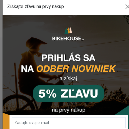
využite náš chat (modré tlačidlo vpravo dole).
Získajte zľavu na prvý nákup
WEBOVÁ STRÁNKA VÝROBCU
www.deitycomponents.com
POSLEDNÉ PRIDANÉ PRODUKTY
Prehadzovačka SHIMANO ALTUS RD-M310 7/8SP
563,89 Kč
Predné svetlo CRUSSIS CRS 1200
1 841,55 Kč
Zadné svetlo CRUSSIS CRS 20